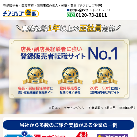
登録販売者・医療事務・調剤事務の求人・転職・募集【チアジョブ登販】
お問い合わせ
平日9:30〜18:30
0120-73-1811
1年
正社員
実務経験
以上の
急募
※日本マーケティングリサーチ機構調べ（調査月：2020年12月）
当社から多数のご紹介実績がある企業の一例