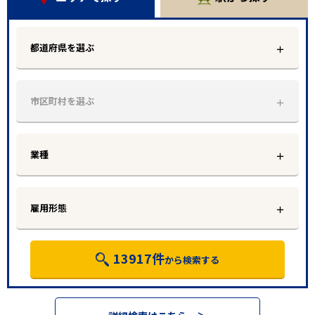
都道府県を選ぶ
市区町村を選ぶ
業種
雇用形態
13917
件
から検索する