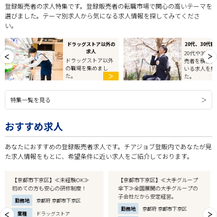
登録販売者の求人特集です。登録販売者の転職市場で関心の高いテーマを
選びました。テーマ別求人から気になる求人情報を探してみてくださ
い。
ドラッグストア以外の
20代、30代
求人
20代や30代
ドラッグストア以外
売者を積極採
の職場を集めまし
いる求人を集
＞
た。
た。
特集一覧を見る
おすすめ求人
あなたにおすすめの登録販売者求人です。チアジョブ登販内であなたが見
た求人情報をもとに、希望条件に近い求人をご紹介しております。
【京都市下京区】≪大手グループ
【京都市右京区】≪未経験者応募
傘下≫全国展開の大手グループの
OK≫土日勤務できる方OK！
子会社だから安定経営。
勤務地
京都府 京都市右京区
勤務地
京都府 京都市下京区
業種
ドラッグストア