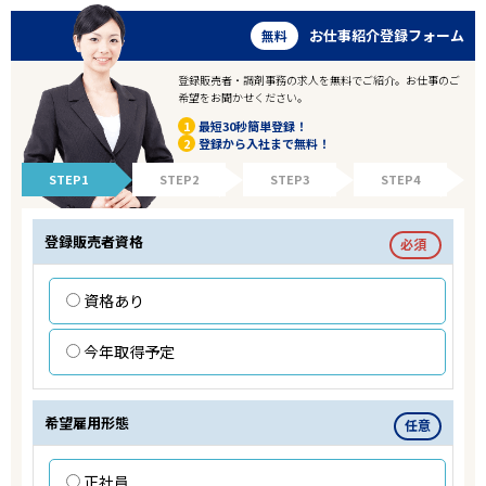
お仕事紹介登録フォーム
無料
登録販売者・調剤事務の求人を無料でご紹介。お仕事のご
希望をお聞かせください。
1
最短30秒簡単登録！
2
登録から入社まで無料！
STEP1
STEP2
STEP3
STEP4
登録販売者資格
必須
資格あり
今年取得予定
希望雇用形態
任意
正社員