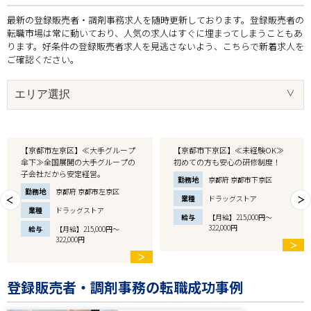
最新の登録販売者・調剤事務求人を随時更新しております。登録販売者の
転職市場は常に動いており、人気の求人はすぐに埋まってしまうこともあ
ります。好条件の登録販売者求人を見逃さないよう、こちらで新着求人を
ご確認ください。
【京都市左京区】≪大手グループ
【京都市下京区】≪未経験OK≫
傘下≫全国展開の大手グループの
初めての方も安心の研修制度！
子会社だから安定経営。
勤務地
京都府 京都市下京区
勤務地
京都府 京都市左京区
業種
ドラッグストア
業種
ドラッグストア
給与
【月給】215,000円～
322,000円
給与
【月給】215,000円～
322,000円
＞
＞
登録販売者・調剤事務の転職成功事例