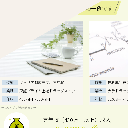
ご紹介できる登録販売者求人の一例です
特徴
キャリア制度充実、高年収
特徴
福利厚生充
業種
東証プライム上場ドラッグストア
業種
大手ドラッ
年収
400万円～550万円
年収
320万円～4
高年収（420万円以上）求人
※