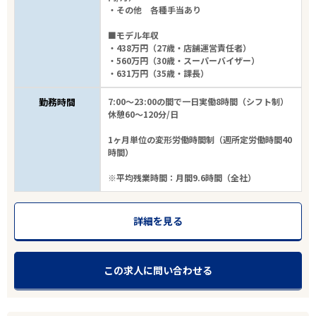
・その他 各種手当あり
愛知
■モデル年収
・438万円（27歳・店舗運営責任者）
・560万円（30歳・スーパーバイザー）
尾張旭市
・631万円（35歳・課長）
勤務時間
7:00～23:00の間で一日実働8時間（シフト制）
業種
休憩60～120分/日
雇用形態
1ヶ月単位の変形労働時間制（週所定労働時間40
時間）
こだわり条件
※平均残業時間：月間9.6時間（全社）
フリーワード
詳細を見る
この求人に問い合わせる
3
件
から検索する