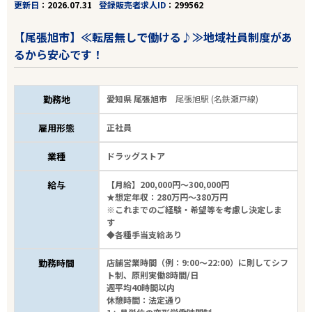
更新日
2026.07.31
登録販売者求人ID
299562
【尾張旭市】≪転居無しで働ける♪≫地域社員制度があ
るから安心です！
勤務地
愛知県 尾張旭市
尾張旭駅 (名鉄瀬戸線)
雇用形態
正社員
業種
ドラッグストア
給与
【月給】200,000円～300,000円
★想定年収：280万円～380万円
※これまでのご経験・希望等を考慮し決定しま
す
◆各種手当支給あり
勤務時間
店舗営業時間（例：9:00～22:00）に則してシフ
ト制、原則実働8時間/日
週平均40時間以内
休憩時間：法定通り