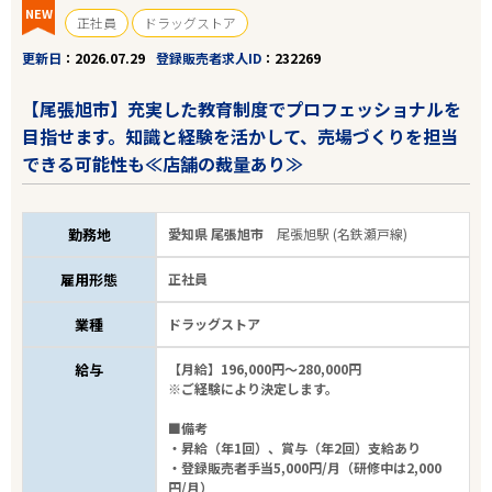
NEW
正社員
ドラッグストア
更新日
2026.07.29
登録販売者求人ID
232269
【尾張旭市】充実した教育制度でプロフェッショナルを
目指せます。知識と経験を活かして、売場づくりを担当
できる可能性も≪店舗の裁量あり≫
勤務地
愛知県 尾張旭市
尾張旭駅 (名鉄瀬戸線)
雇用形態
正社員
業種
ドラッグストア
給与
【月給】196,000円～280,000円
※ご経験により決定します。
■備考
・昇給（年1回）、賞与（年2回）支給あり
エリアで探す
駅から探す
・登録販売者手当5,000円/月（研修中は2,000
円/月）