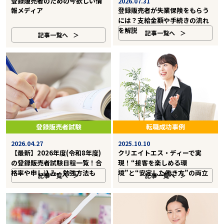
登録販売者のための今欲しい情
2026.07.31
報メディア
登録販売者が失業保険をもらう
には？支給金額や手続きの流れ
を解説
記事一覧へ
記事一覧へ
登録販売者試験
転職成功事例
2026.04.27
2025.10.10
【最新】2026年度(令和8年度)
クリエイトエス・ディーで実
の登録販売者試験日程一覧！合
現！“接客を楽しめる環
格率や申し込み・勉強方法も
境”と“安定した働き方”の両立
記事一覧へ
記事一覧へ