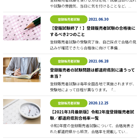
や試験の雰囲気、当日に気を付けることなど、...
2021.06.30
登録販売者試験
【登販試験終了！】登録販売者試験の合格後に
するべき2つのこと
登録販売者試験の受験完了後、自己採点で合格の見
込みが確認できたら合格後に向けて準備...
2021.06.28
登録販売者試験
登録販売者の試験問題は都道府県別に違うって
本当？
登録販売者試験は毎年全国各地で実施されますが、
受験地によって日程が異なります。「...
2020.12.25
登録販売者試験
【2021年3月最新版】令和2年度登録販売者試
験／都道府県別合格率一覧
令和2年度の登録販売者試験について、合格発表さ
れた都道府県から順次、合格率を掲載してい...