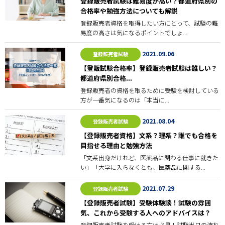
登録販売者試験は難易度が高い？都道府県別の
合格率や勉強方法についても解説
登録販売者資格を取得したい方にとって、試験の難
易度の高さは気になるポイントでしょ...
2021.09.06
登録販売者試験
【登販試験合格率】登録販売者試験は難しい？
都道府県別合格...
登録販売者の資格を取るために受験を検討している
方が一番気になるのは「本当に...
2021.08.04
登録販売者試験
【登録販売者資格】文系？理系？誰でも合格を
目指せる理由と勉強方法
「文系出身だけれど、医薬品に関わる仕事に就きた
い」「大学に入らなくとも、医薬品に関する...
2021.07.29
登録販売者試験
【登録販売者試験】受験体験談！試験の雰囲
気、これから受験する人へのアドバイスは？
登録販売者試験を受ける方は必見！試験当日の流れ