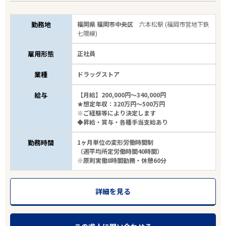
勤務地
福岡県 福岡市中央区
六本松駅 (福岡市営地下鉄
七隈線)
雇用形態
正社員
業種
ドラッグストア
エリアで探す
駅から探す
給与
【月給】200,000円～340,000円
★想定年収：320万円～500万円
※ご経験等により決定します
福岡
◆昇給・賞与・各種手当支給あり
勤務時間
1ヶ月単位の変形労働時間制
福岡市中央区
（週平均所定労働時間40時間）
※原則実働8時間勤務・休憩60分
業種
詳細を見る
雇用形態
店長経験者優遇