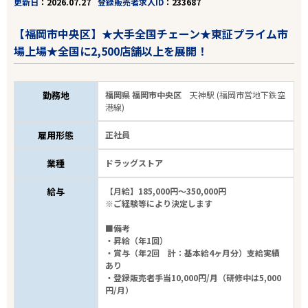
更新日
2026.07.27
登録販売者求人ID
233687
【福岡市中央区】★大手全国チェーン★東証プライム市
場上場★全国に2,500店舗以上を展開！
勤務地
福岡県 福岡市中央区
天神駅 (福岡市営地下鉄空
港線)
雇用形態
正社員
業種
ドラッグストア
給与
【月給】185,000円～350,000円
※ご経験等により決定します
■備考
・昇給（年1回）
・賞与（年2回 計：基本給4ヶ月分）支給実績
あり
・登録販売者手当10,000円/月（研修中は5,000
円/月）