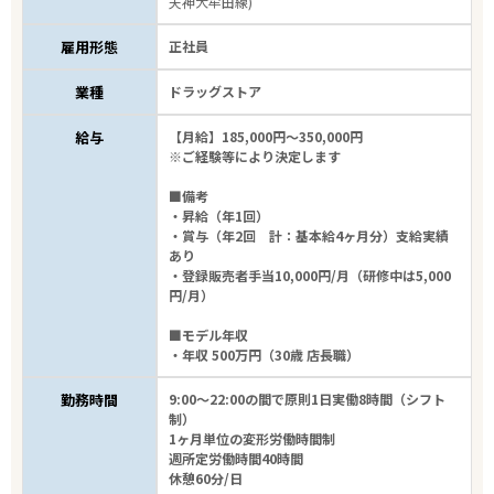
天神大牟田線)
雇用形態
正社員
業種
ドラッグストア
給与
【月給】185,000円～350,000円
※ご経験等により決定します
■備考
・昇給（年1回）
・賞与（年2回 計：基本給4ヶ月分）支給実績
あり
・登録販売者手当10,000円/月（研修中は5,000
円/月）
■モデル年収
・年収 500万円（30歳 店長職）
勤務時間
9:00～22:00の間で原則1日実働8時間（シフト
制）
1ヶ月単位の変形労働時間制
週所定労働時間40時間
休憩60分/日