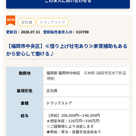
この求人に問い合わせる
フリーワード
NEW
正社員
ドラッグストア
更新日
2026.07.31
登録販売者求人ID
310708
【福岡市中央区】≪借り上げ社宅あり≫家賃補助もある
12
件
から安心して働ける♪
から検索する
勤務地
福岡県 福岡市中央区
天神駅 (福岡市営地下鉄空
港線)
雇用形態
正社員
業種
ドラッグストア
給与
【月給】200,000円～340,000円
★想定年収：320万円～500万円
※ご経験等により決定します
◆昇給・賞与・各種手当支給あり