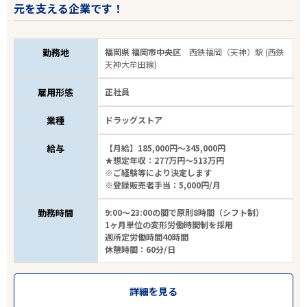
元を支える企業です！
勤務地
福岡県 福岡市中央区
西鉄福岡（天神）駅 (西鉄
天神大牟田線)
雇用形態
正社員
業種
ドラッグストア
給与
【月給】185,000円～345,000円
★想定年収：277万円～513万円
※ご経験等により決定します
※登録販売者手当：5,000円/月
勤務時間
9:00～23:00の間で原則8時間（シフト制）
1ヶ月単位の変形労働時間制を採用
週所定労働時間40時間
休憩時間：60分/日
詳細を見る