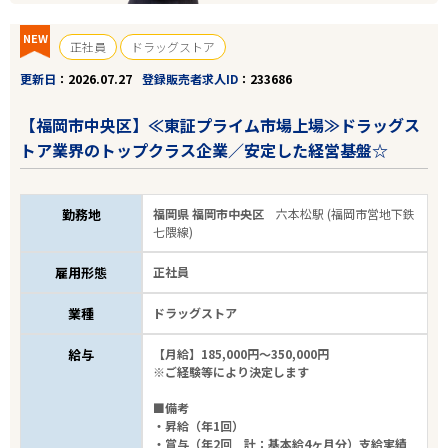
NEW
正社員
ドラッグストア
更新日
2026.07.27
登録販売者求人ID
233686
【福岡市中央区】≪東証プライム市場上場≫ドラッグス
トア業界のトップクラス企業／安定した経営基盤☆
勤務地
福岡県 福岡市中央区
六本松駅 (福岡市営地下鉄
七隈線)
雇用形態
正社員
業種
ドラッグストア
給与
【月給】185,000円～350,000円
※ご経験等により決定します
■備考
・昇給（年1回）
・賞与（年2回 計：基本給4ヶ月分）支給実績