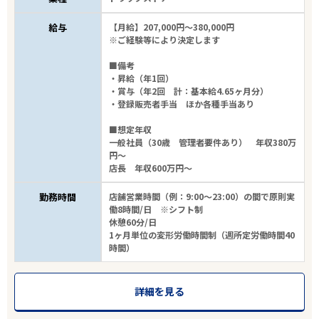
給与
【月給】207,000円～380,000円
※ご経験等により決定します
■備考
・昇給（年1回）
・賞与（年2回 計：基本給4.65ヶ月分）
・登録販売者手当 ほか各種手当あり
■想定年収
一般社員（30歳 管理者要件あり） 年収380万
円～
店長 年収600万円～
勤務時間
店舗営業時間（例：9:00～23:00）の間で原則実
働8時間/日 ※シフト制
休憩60分/日
1ヶ月単位の変形労働時間制（週所定労働時間40
時間）
詳細を見る