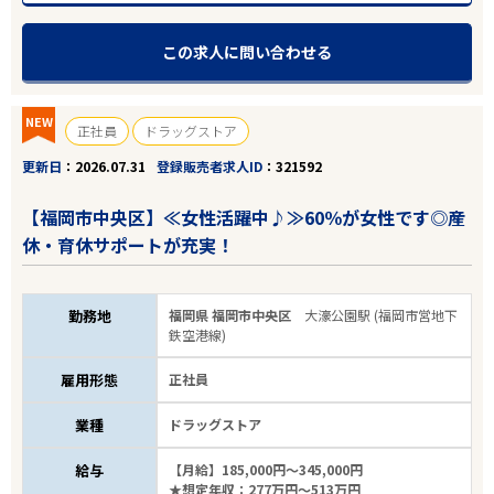
この求人に問い合わせる
NEW
正社員
ドラッグストア
更新日
2026.07.31
登録販売者求人ID
321592
【福岡市中央区】≪女性活躍中♪≫60％が女性です◎産
休・育休サポートが充実！
勤務地
福岡県 福岡市中央区
大濠公園駅 (福岡市営地下
鉄空港線)
雇用形態
正社員
業種
ドラッグストア
給与
【月給】185,000円～345,000円
★想定年収：277万円～513万円