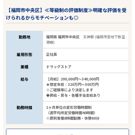
【福岡市中央区】≪等級制の評価制度≫明確な評価を受
けられるからモチベーションも◎
勤務地
福岡県 福岡市中央区
天神駅 (福岡市営地下鉄空
港線)
雇用形態
正社員
業種
ドラッグストア
給与
【月給】200,000円～340,000円
★想定年収：320万円～500万円
※ご経験等により決定します
◆昇給・賞与・各種手当支給あり
勤務時間
1ヶ月単位の変形労働時間制
（週平均所定労働時間40時間）
※原則実働8時間勤務・休憩60分