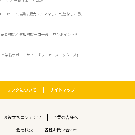
ォーム
転職サポート登録
15日以上
推奨品販売ノルマなし
転勤なし
残
販売者試験
登販試験一問一答
ワンポイントおく
頼と業務サポートサイト『ワーカーズドクターズ』
リンクについて
サイトマップ
お役立ちコンテンツ
企業の皆様へ
会社概要
各種お問い合わせ