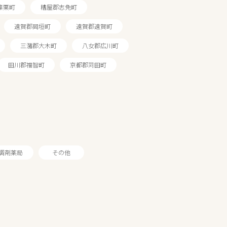
篠栗町
糟屋郡志免町
遠賀郡岡垣町
遠賀郡遠賀町
三潴郡大木町
八女郡広川町
田川郡福智町
京都郡苅田町
調剤薬局
その他