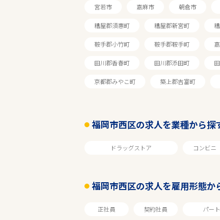
宮若市
嘉麻市
朝倉市
糟屋郡須惠町
糟屋郡新宮町
糟
鞍手郡小竹町
鞍手郡鞍手町
嘉
田川郡香春町
田川郡添田町
田
京都郡みやこ町
築上郡吉富町
福岡市西区の求人を業種から探
ドラッグストア
コンビニ
エリアで探す
福岡市西区の求人を雇用形態か
福岡
正社員
契約社員
パー