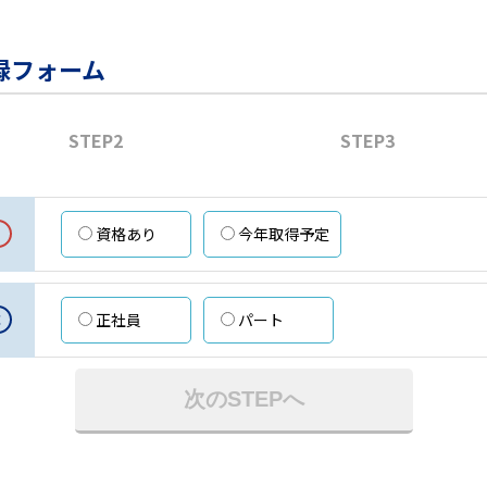
録フォーム
STEP2
STEP3
資格あり
今年取得予定
意
正社員
パート
次のSTEPへ