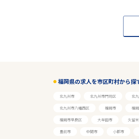
福岡県の求人を市区町村から探
北九州市
北九州市門司区
北九
北九州市八幡西区
福岡市
福岡
福岡市早良区
大牟田市
久留米
豊前市
中間市
小郡市