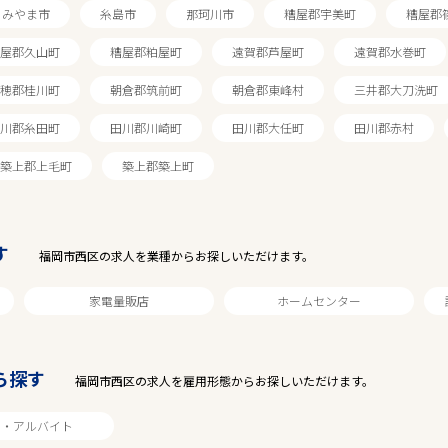
みやま市
糸島市
那珂川市
糟屋郡宇美町
糟屋郡
屋郡久山町
糟屋郡粕屋町
遠賀郡芦屋町
遠賀郡水巻町
穂郡桂川町
朝倉郡筑前町
朝倉郡東峰村
三井郡大刀洗町
川郡糸田町
田川郡川崎町
田川郡大任町
田川郡赤村
築上郡上毛町
築上郡築上町
す
福岡市西区の求人を業種からお探しいただけます。
家電量販店
ホームセンター
駅から探す
ら探す
福岡市西区の求人を雇用形態からお探しいただけます。
ト・アルバイト