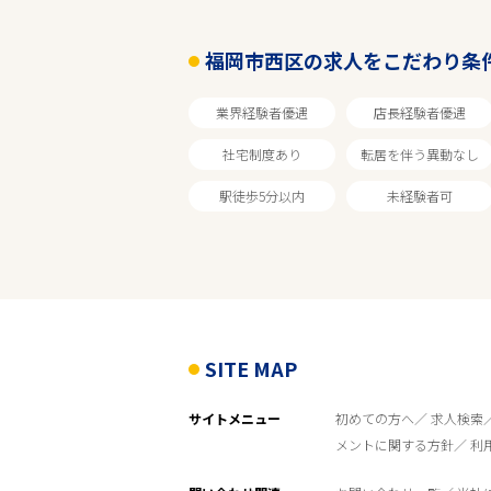
福岡市西区
福岡市西区の求人をこだわり条
家電量販店
業界経験者優遇
店長経験者優遇
社宅制度あり
転居を伴う異動なし
雇用形態
駅徒歩5分以内
未経験者可
こだわり条件
フリーワード
SITE MAP
サイトメニュー
初めての方へ
求人検索
メントに関する方針
利