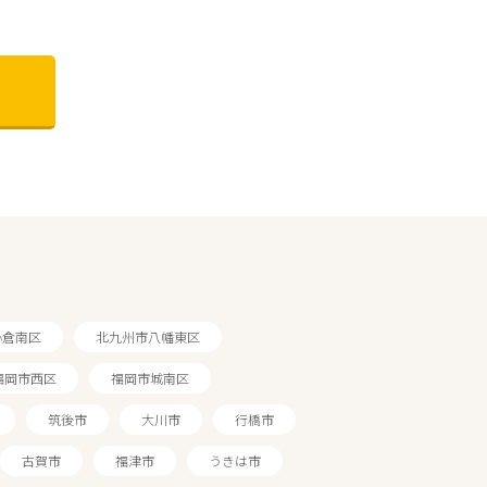
小倉南区
北九州市八幡東区
福岡市西区
福岡市城南区
筑後市
大川市
行橋市
古賀市
福津市
うきは市