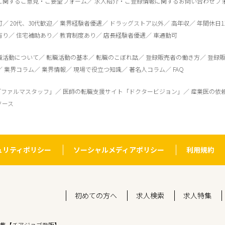
に関するご意見・ご要望フォーム
求人紹介・ご登録情報に関するお問い合わせフ
可
20代、30代歓迎
業界経験者優遇
ドラッグストア以外
高年収
年間休日1
有り
住宅補助あり
教育制度あり
店長経験者優遇
車通勤可
職活動について
転職活動の基本
転職のこぼれ話
登録販売者の働き方
登録
業界コラム
業界情報
現場で役立つ知識
著名人コラム
FAQ
「ファルマスタッフ」
医師の転職支援サイト「ドクタービジョン」
産業医の依
ソース
ュリティポリシー
ソーシャルメディアポリシー
利用規約
初めての方へ
求人検索
求人特集
集【チアジョブ登販】