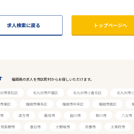
求人検索に戻る
トップページへ
す
福岡県の求人を市区町村からお探しいただけます。
州市若松区
北九州市戸畑区
北九州市小倉北区
北九州市
市東区
福岡市博多区
福岡市中央区
福岡市南区
市
直方市
飯塚市
田川市
柳川市
八女市
筑紫野市
春日市
大野城市
宗像市
太宰府市