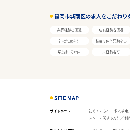
福岡市城南区
福岡市城南区の求人をこだわり
業種
業界経験者優遇
店長経験者優遇
社宅制度あり
転居を伴う異動なし
雇用形態
駅徒歩5分以内
未経験者可
残業ほぼなし
フリーワード
SITE MAP
サイトメニュー
初めての方へ
求人検索
メントに関する方針
利