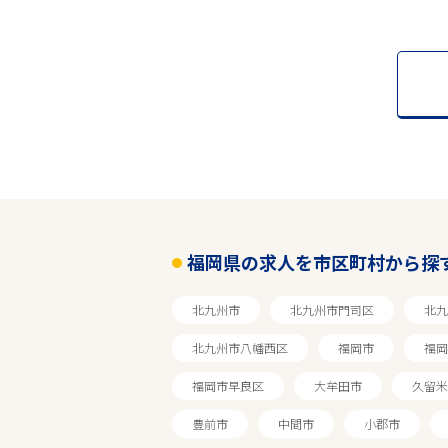
福岡県の求人を市区町村から探
北九州市
北九州市門司区
北九
北九州市八幡西区
福岡市
福岡
福岡市早良区
大牟田市
久留米
豊前市
中間市
小郡市