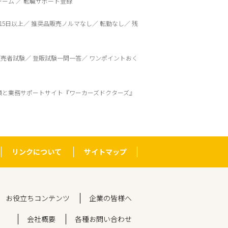
ォーム
転職サポート登録
15日以上
推奨品販売ノルマなし
転勤なし
残
販売者試験
登販試験一問一答
ワンポイントおく
頼と業務サポートサイト『ワーカーズドクターズ』
リンクについて
サイトマップ
お役立ちコンテンツ
企業の皆様へ
会社概要
各種お問い合わせ