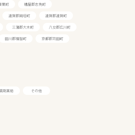
篠栗町
糟屋郡志免町
遠賀郡岡垣町
遠賀郡遠賀町
三潴郡大木町
八女郡広川町
田川郡福智町
京都郡苅田町
調剤薬局
その他