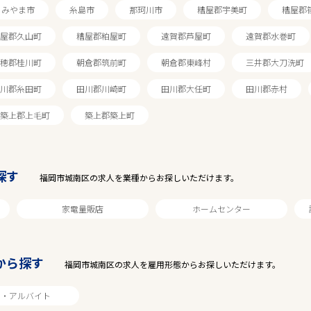
みやま市
糸島市
那珂川市
糟屋郡宇美町
糟屋郡
屋郡久山町
糟屋郡粕屋町
遠賀郡芦屋町
遠賀郡水巻町
穂郡桂川町
朝倉郡筑前町
朝倉郡東峰村
三井郡大刀洗町
川郡糸田町
田川郡川崎町
田川郡大任町
田川郡赤村
築上郡上毛町
築上郡築上町
探す
福岡市城南区の求人を業種からお探しいただけます。
家電量販店
ホームセンター
駅から探す
から探す
福岡市城南区の求人を雇用形態からお探しいただけます。
ト・アルバイト