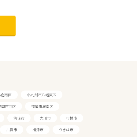
小倉南区
北九州市八幡東区
福岡市西区
福岡市城南区
筑後市
大川市
行橋市
古賀市
福津市
うきは市