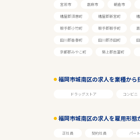
宮若市
嘉麻市
朝倉市
糟屋郡須惠町
糟屋郡新宮町
糟
鞍手郡小竹町
鞍手郡鞍手町
嘉
田川郡香春町
田川郡添田町
田
京都郡みやこ町
築上郡吉富町
福岡市城南区の求人を業種から
ドラッグストア
コンビニ
エリアで探す
福岡市城南区の求人を雇用形態
福岡
正社員
契約社員
パー