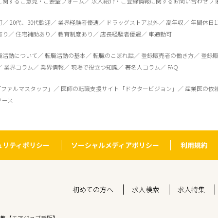
に関するご意見・ご要望フォーム
求人紹介・ご登録情報に関するお問い合わせフ
可
20代、30代歓迎
業界経験者優遇
ドラッグストア以外
高年収
年間休日1
有り
住宅補助あり
教育制度あり
店長経験者優遇
車通勤可
職活動について
転職活動の基本
転職のこぼれ話
登録販売者の働き方
登録
業界コラム
業界情報
現場で役立つ知識
著名人コラム
FAQ
「ファルマスタッフ」
医師の転職支援サイト「ドクタービジョン」
産業医の依
ソース
ュリティポリシー
ソーシャルメディアポリシー
利用規約
初めての方へ
求人検索
求人特集
集【チアジョブ登販】