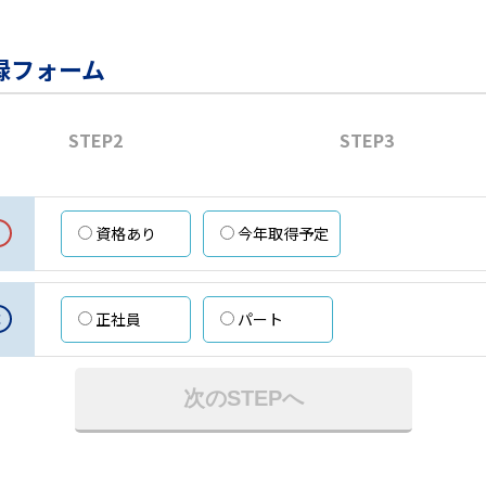
録フォーム
STEP2
STEP3
資格あり
今年取得予定
意
正社員
パート
次のSTEPへ