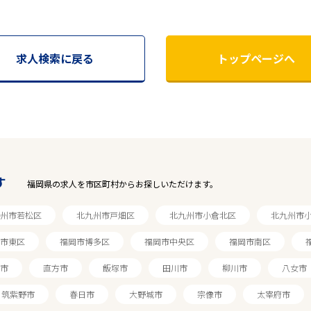
求人検索に戻る
トップページへ
す
福岡県の求人を市区町村からお探しいただけます。
州市若松区
北九州市戸畑区
北九州市小倉北区
北九州市
市東区
福岡市博多区
福岡市中央区
福岡市南区
市
直方市
飯塚市
田川市
柳川市
八女市
筑紫野市
春日市
大野城市
宗像市
太宰府市