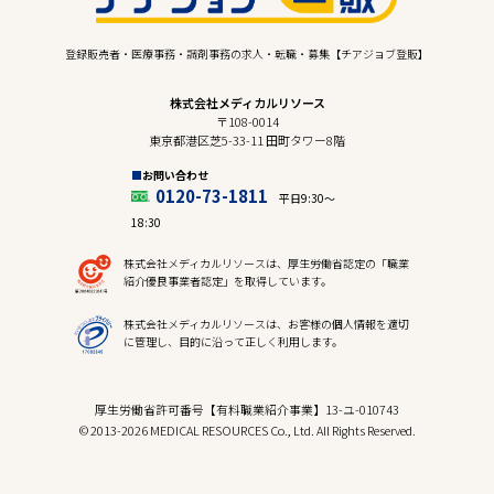
登録販売者・医療事務・調剤事務の求人・転職・募集【チアジョブ登販】
株式会社メディカルリソース
〒108-0014
東京都港区芝5-33-11 田町タワー8階
お問い合わせ
0120-73-1811
平日9:30〜
18:30
株式会社メディカルリソースは、厚生労働省認定の「職業
紹介優良事業者認定」を取得しています。
株式会社メディカルリソースは、お客様の個人情報を適切
に管理し、目的に沿って正しく利用します。
厚生労働省許可番号【有料職業紹介事業】13-ユ-010743
© 2013-2026 MEDICAL RESOURCES Co., Ltd. All Rights Reserved.