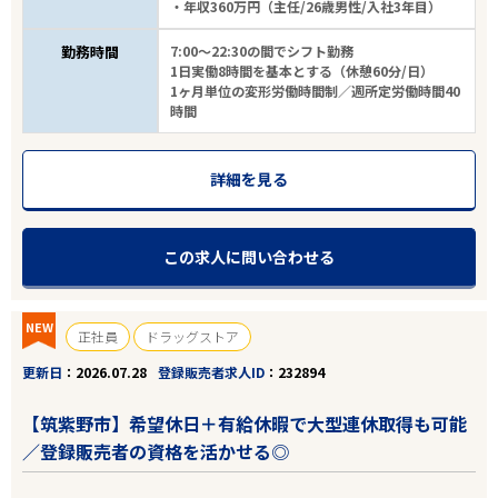
・年収360万円（主任/26歳男性/入社3年目）
勤務時間
7:00～22:30の間でシフト勤務
1日実働8時間を基本とする（休憩60分/日）
1ヶ月単位の変形労働時間制／週所定労働時間40
時間
詳細を見る
この求人に問い合わせる
NEW
正社員
ドラッグストア
更新日
2026.07.28
登録販売者求人ID
232894
【筑紫野市】希望休日＋有給休暇で大型連休取得も可能
／登録販売者の資格を活かせる◎