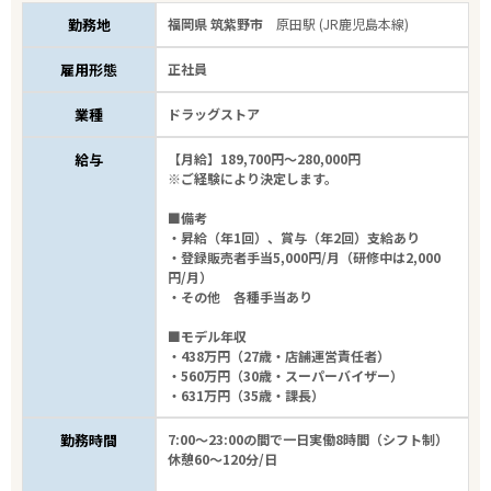
勤務地
福岡県 筑紫野市
原田駅 (JR鹿児島本線)
雇用形態
正社員
業種
ドラッグストア
エリアで探す
駅から探す
給与
【月給】189,700円～280,000円
※ご経験により決定します。
■備考
福岡
・昇給（年1回）、賞与（年2回）支給あり
・登録販売者手当5,000円/月（研修中は2,000
筑紫野市
円/月）
・その他 各種手当あり
業種
■モデル年収
・438万円（27歳・店舗運営責任者）
・560万円（30歳・スーパーバイザー）
雇用形態
・631万円（35歳・課長）
勤務時間
7:00～23:00の間で一日実働8時間（シフト制）
高年収
休憩60～120分/日