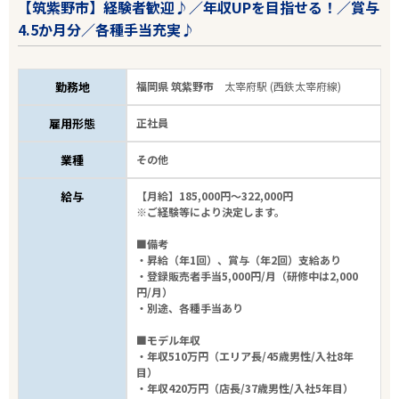
【筑紫野市】経験者歓迎♪／年収UPを目指せる！／賞与
4.5か月分／各種手当充実♪
勤務地
福岡県 筑紫野市
太宰府駅 (西鉄太宰府線)
雇用形態
正社員
業種
その他
給与
【月給】185,000円～322,000円
※ご経験等により決定します。
■備考
・昇給（年1回）、賞与（年2回）支給あり
・登録販売者手当5,000円/月（研修中は2,000
円/月）
・別途、各種手当あり
■モデル年収
・年収510万円（エリア長/45歳男性/入社8年
目）
・年収420万円（店長/37歳男性/入社5年目）