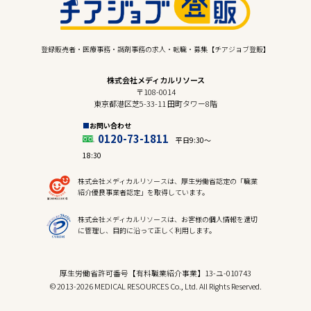
登録販売者・医療事務・調剤事務の求人・転職・募集【チアジョブ登販】
株式会社メディカルリソース
〒108-0014
東京都港区芝5-33-11 田町タワー8階
お問い合わせ
0120-73-1811
平日9:30〜
18:30
株式会社メディカルリソースは、厚生労働省認定の「職業
紹介優良事業者認定」を取得しています。
株式会社メディカルリソースは、お客様の個人情報を適切
に管理し、目的に沿って正しく利用します。
厚生労働省許可番号【有料職業紹介事業】13-ユ-010743
© 2013-2026 MEDICAL RESOURCES Co., Ltd. All Rights Reserved.