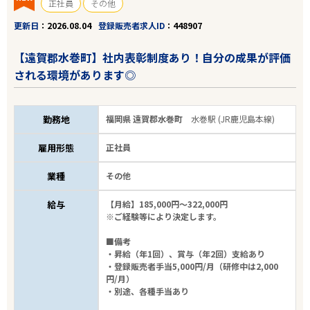
正社員
その他
更新日
2026.08.04
登録販売者求人ID
448907
【遠賀郡水巻町】社内表彰制度あり！自分の成果が評価
される環境があります◎
勤務地
福岡県 遠賀郡水巻町
水巻駅 (JR鹿児島本線)
雇用形態
正社員
業種
その他
給与
【月給】185,000円～322,000円
※ご経験等により決定します。
■備考
・昇給（年1回）、賞与（年2回）支給あり
・登録販売者手当5,000円/月（研修中は2,000
円/月）
・別途、各種手当あり