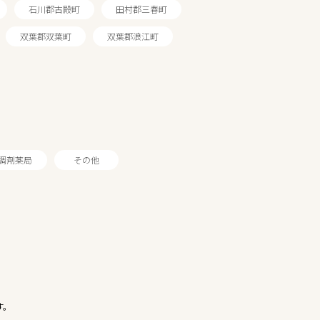
石川郡古殿町
田村郡三春町
双葉郡双葉町
双葉郡浪江町
調剤薬局
その他
す。