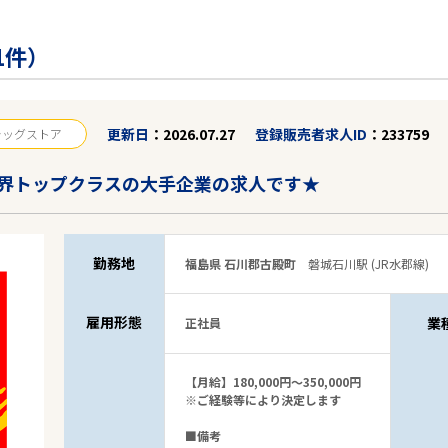
1件）
更新日
2026.07.27
登録販売者求人ID
233759
ラッグストア
界トップクラスの大手企業の求人です★
勤務地
福島県 石川郡古殿町
磐城石川駅 (JR水郡線)
雇用形態
業
正社員
【月給】180,000円～350,000円
※ご経験等により決定します
■備考