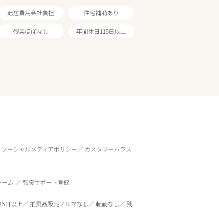
転居費用会社負担
住宅補助あり
残業ほぼなし
年間休日115日以上
ソーシャルメディアポリシー
カスタマーハラス
ォーム
転職サポート登録
15日以上
推奨品販売ノルマなし
転勤なし
残