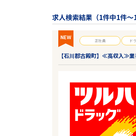
企業の皆様へ
会社概要
求人検索結果（
1
件中1件～
お問い合わせ
閉じる ×
NEW
正社員
ド
【石川郡古殿町】≪高収入≫業