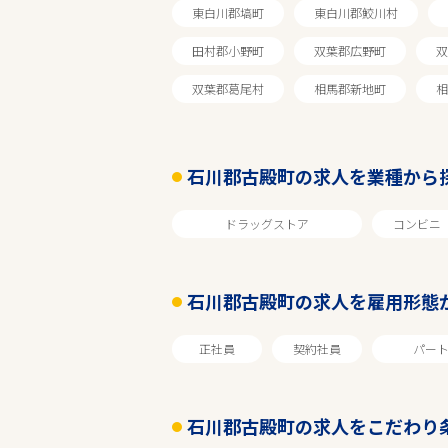
東白川郡塙町
東白川郡鮫川村
田村郡小野町
双葉郡広野町
双
エリアで探す
双葉郡葛尾村
相馬郡新地町
相
福島
石川郡古殿町の求人を業種から
石川郡古殿町
ドラッグストア
コンビニ
業種
石川郡古殿町の求人を雇用形態
雇用形態
正社員
契約社員
パー
こだわり条件
石川郡古殿町の求人をこだわり