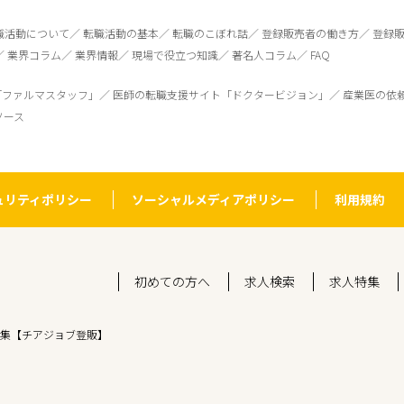
職活動について
転職活動の基本
転職のこぼれ話
登録販売者の働き方
登録
業界コラム
業界情報
現場で役立つ知識
著名人コラム
FAQ
「ファルマスタッフ」
医師の転職支援サイト「ドクタービジョン」
産業医の依
ソース
ュリティポリシー
ソーシャルメディアポリシー
利用規約
初めての方へ
求人検索
求人特集
集【チアジョブ登販】