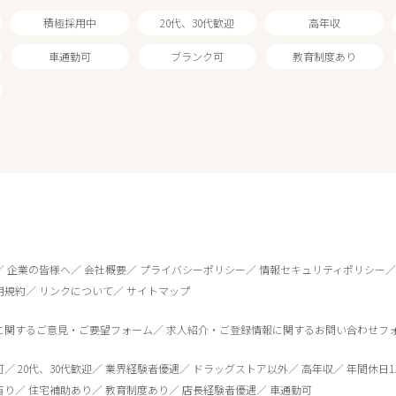
積極採用中
20代、30代歓迎
高年収
車通勤可
ブランク可
教育制度あり
1
件
から検索する
企業の皆様へ
会社概要
プライバシーポリシー
情報セキュリティポリシー
用規約
リンクについて
サイトマップ
に関するご意見・ご要望フォーム
求人紹介・ご登録情報に関するお問い合わせフ
可
20代、30代歓迎
業界経験者優遇
ドラッグストア以外
高年収
年間休日1
有り
住宅補助あり
教育制度あり
店長経験者優遇
車通勤可