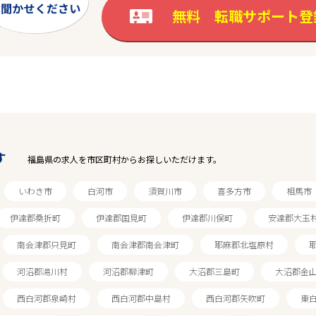
無料 転職サポート登
す
福島県の求人を市区町村からお探しいただけます。
いわき市
白河市
須賀川市
喜多方市
相馬市
伊達郡桑折町
伊達郡国見町
伊達郡川俣町
安達郡大玉
南会津郡只見町
南会津郡南会津町
耶麻郡北塩原村
河沼郡湯川村
河沼郡柳津町
大沼郡三島町
大沼郡金
西白河郡泉崎村
西白河郡中島村
西白河郡矢吹町
東