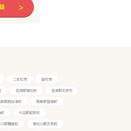
録
二本松市
田村市
村
岩瀬郡鏡石町
岩瀬郡天栄村
耶麻郡西会津町
耶麻郡磐梯町
山町
大沼郡昭和村
白川郡棚倉町
東白川郡矢祭町