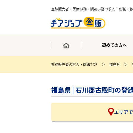
登録販売者・医療事務・調剤事務の求人・転職・募
初めての方へ
登録販売者の求人・転職TOP
福島県
×
最短30秒で転職サポート登録
福島県 | 石川郡古殿町の
求人検索
ホーム
初めての方へ
事業部紹介
エリアで
求人検索
求人特集
企業特集
お役立ちコンテンツ