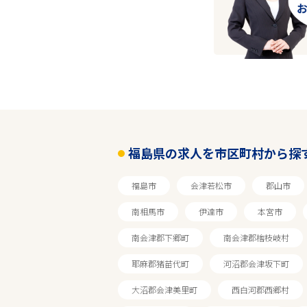
福島県の求人を市区町村から探
福島市
会津若松市
郡山市
南相馬市
伊達市
本宮市
南会津郡下郷町
南会津郡檜枝岐村
耶麻郡猪苗代町
河沼郡会津坂下町
大沼郡会津美里町
西白河郡西郷村