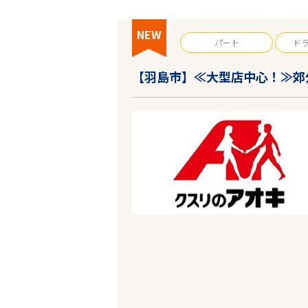
NEW
パート
ド
【羽島市】≪大型店中心！≫郊