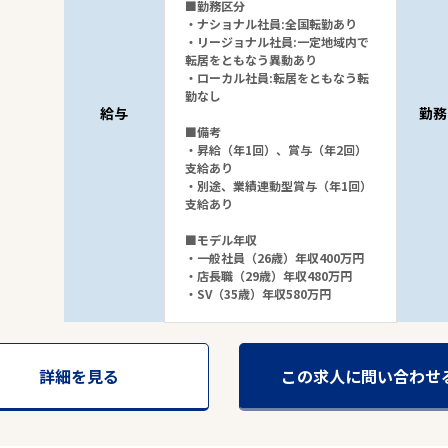
■勤務区分
・ナショナル社員:全国転勤あり
・リージョナル社員:一定地域内で
転居をともなう異動あり
・ローカル社員:転居をともなう転
勤なし
給与
勤務
■備考
・昇給（年1回）、賞与（年2回）
支給あり
・別途、業績連動型賞与（年1回）
支給あり
■モデル年収
・一般社員（26歳）年収400万円
・店長職（29歳）年収480万円
・SV（35歳）年収580万円
詳細を見る
この求人に問い合わせ