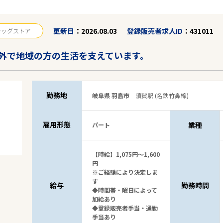
更新日
2026.08.03
登録販売者求人ID
431011
ラッグストア
外で地域の方の生活を支えています。
勤務地
岐阜県 羽島市
須賀駅 (名鉄竹鼻線)
雇用形態
業種
パート
【時給】1,075円～1,600
円
※ご経験により決定しま
す
給与
勤務時間
◆時間帯・曜日によって
加給あり
◆登録販売者手当・通勤
手当あり