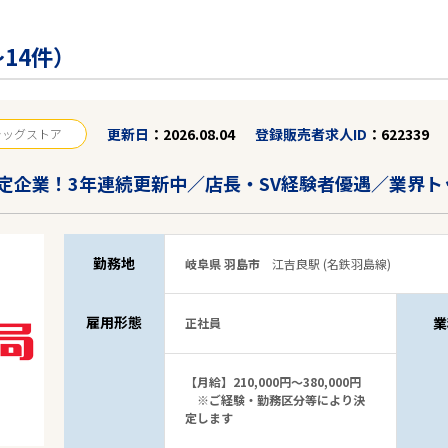
14件）
更新日
2026.08.04
登録販売者求人ID
622339
ラッグストア
定企業！3年連続更新中／店長・SV経験者優遇／業界ト
勤務地
岐阜県 羽島市
江吉良駅 (名鉄羽島線)
雇用形態
業
正社員
【月給】210,000円～380,000円
※ご経験・勤務区分等により決
定します