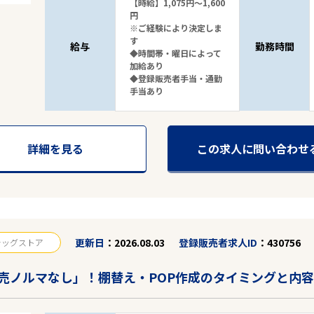
【時給】1,075円～1,600
円
※ご経験により決定しま
す
給与
勤務時間
◆時間帯・曜日によって
加給あり
◆登録販売者手当・通勤
手当あり
詳細を見る
この求人に問い合わせ
更新日
2026.08.03
登録販売者求人ID
430756
ラッグストア
売ノルマなし」！棚替え・POP作成のタイミングと内