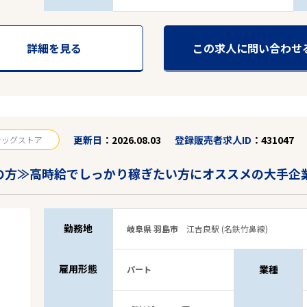
詳細を見る
この求人に問い合わせ
14
件
から検索する
更新日
2026.08.03
登録販売者求人ID
431047
ラッグストア
の方≫高時給でしっかり稼ぎたい方にオススメの大手企
勤務地
岐阜県 羽島市
江吉良駅 (名鉄竹鼻線)
雇用形態
業種
パート