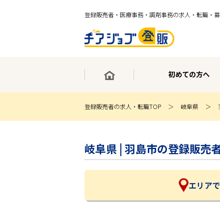
登録販売者・医療事務・調剤事務の求人・転職・募
初めての方へ
登録販売者の求人・転職TOP
岐阜県
×
最短30秒で転職サポート登録
岐阜県 | 羽島市の登録販
求人検索
ホーム
初めての方へ
事業部紹介
エリアで
求人検索
求人特集
企業特集
お役立ちコンテンツ