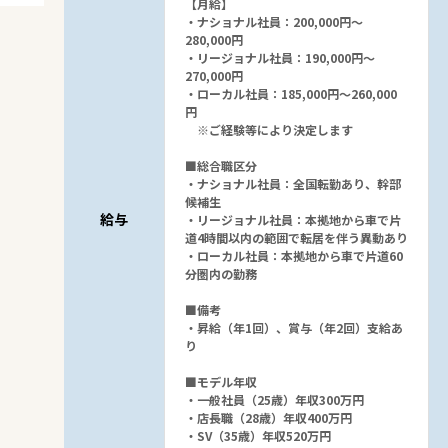
【月給】
・ナショナル社員：200,000円～
280,000円
・リージョナル社員：190,000円～
270,000円
駅から探す
・ローカル社員：185,000円～260,000
円
※ご経験等により決定します
■総合職区分
・ナショナル社員：全国転勤あり、幹部
候補生
給与
・リージョナル社員：本拠地から車で片
道4時間以内の範囲で転居を伴う異動あり
・ローカル社員：本拠地から車で片道60
分圏内の勤務
■備考
・昇給（年1回）、賞与（年2回）支給あ
り
■モデル年収
・一般社員（25歳）年収300万円
・店長職（28歳）年収400万円
・SV（35歳）年収520万円