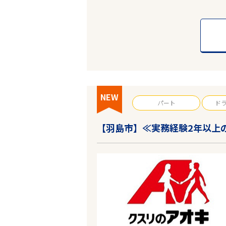
フリーワード
NEW
パート
ド
【羽島市】≪実務経験2年以上