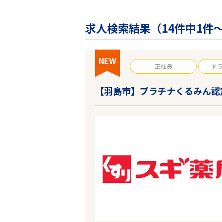
企業の皆様へ
会社概要
求人検索結果（
14
件中1件～
お問い合わせ
閉じる ×
NEW
正社員
ド
【羽島市】プラチナくるみん認