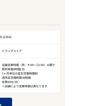
鉄道湊線)
ドラッグストア
店舗営業時間（例：9:00～22:00）の間で
原則実働8時間/日
1ヶ月単位の変形労働時間制
週所定労働時間40時間
休憩60分/日
※店舗により営業時間は異なります
る