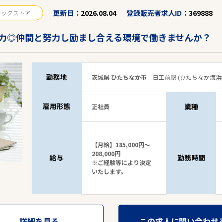
更新日
2026.08.04
登録販売者求人ID
369888
ラッグストア
力◎仲間と努力し励まし合える環境で働きませんか？
勤務地
茨城県 ひたちなか市
日工前駅 (ひたちなか海浜
雇用形態
業種
正社員
【月給】185,000円～
208,000円
給与
勤務時間
※ご経験等により決定
いたします。
詳細を見る
この求人に問い合わせ