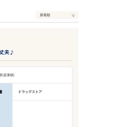
丈夫♪
鉄道湊線)
種
ドラッグストア