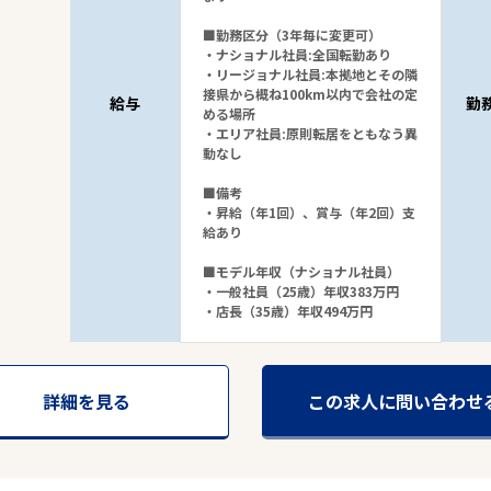
■勤務区分（3年毎に変更可）
・ナショナル社員:全国転勤あり
・リージョナル社員:本拠地とその隣
接県から概ね100km以内で会社の定
給与
勤
める場所
・エリア社員:原則転居をともなう異
動なし
■備考
・昇給（年1回）、賞与（年2回）支
給あり
■モデル年収（ナショナル社員）
・一般社員（25歳）年収383万円
・店長（35歳）年収494万円
詳細を見る
この求人に問い合わせ