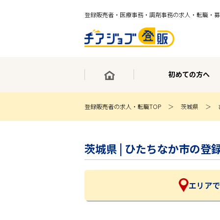
登録販売者・医療事務・調剤事務の求人・転職・募
初めての方へ
登録販売者の求人・転職TOP
茨城県
×
最短30秒で転職サポート登録
茨城県 | ひたちなか市の
求人検索
ホーム
初めての方へ
事業部紹介
エリアで
求人検索
求人特集
企業特集
お役立ちコンテンツ