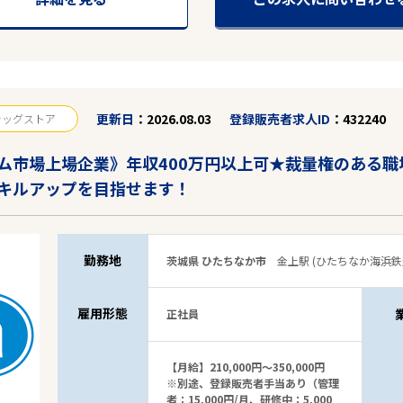
更新日
2026.08.03
登録販売者求人ID
432240
ラッグストア
ム市場上場企業》年収400万円以上可★裁量権のある
キルアップを目指せます！
勤務地
茨城県 ひたちなか市
金上駅 (ひたちなか海浜鉄
雇用形態
正社員
【月給】210,000円～350,000円
※別途、登録販売者手当あり（管理
者：15,000円/月、研修中：5,000