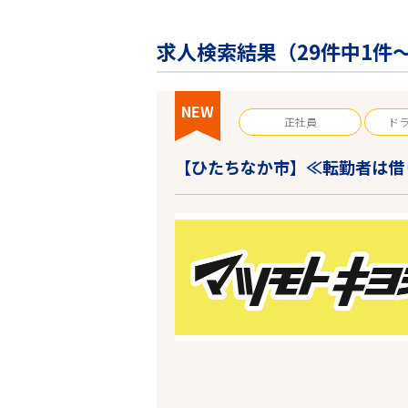
企業の皆様へ
会社概要
求人検索結果（
29
件中1件～
お問い合わせ
閉じる ×
NEW
正社員
ド
【ひたちなか市】≪転勤者は借