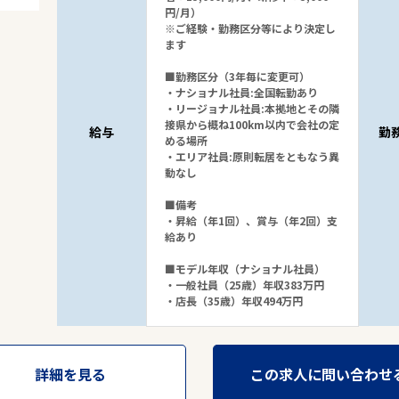
円/月）
※ご経験・勤務区分等により決定し
ます
■勤務区分（3年毎に変更可）
駅から探す
・ナショナル社員:全国転勤あり
・リージョナル社員:本拠地とその隣
接県から概ね100km以内で会社の定
給与
勤
める場所
・エリア社員:原則転居をともなう異
動なし
■備考
・昇給（年1回）、賞与（年2回）支
給あり
■モデル年収（ナショナル社員）
・一般社員（25歳）年収383万円
・店長（35歳）年収494万円
詳細を見る
この求人に問い合わせ