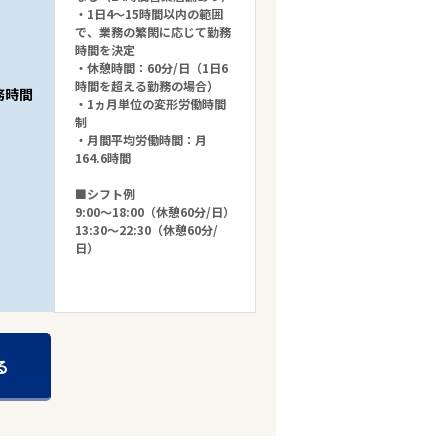
・1日4～15時間以内の範囲
で、業務の繁閑に応じて勤務
時間を決定
・休憩時間：60分/日（1日6
時間を超える勤務の場合）
務時間
・1ヵ月単位の変形労働時間
制
・月間平均労働時間：月
164.6時間
■シフト例
9:00～18:00（休憩60分/日）
13:30～22:30（休憩60分/
日）
る