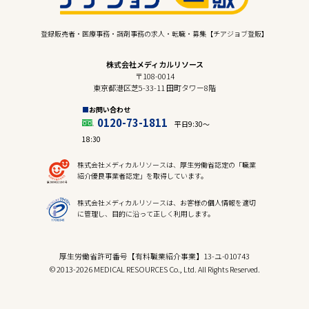
登録販売者・医療事務・調剤事務の求人・転職・募集【チアジョブ登販】
株式会社メディカルリソース
〒108-0014
東京都港区芝5-33-11 田町タワー8階
お問い合わせ
0120-73-1811
平日9:30〜
18:30
株式会社メディカルリソースは、厚生労働省認定の「職業
紹介優良事業者認定」を取得しています。
株式会社メディカルリソースは、お客様の個人情報を適切
に管理し、目的に沿って正しく利用します。
厚生労働省許可番号【有料職業紹介事業】13-ユ-010743
© 2013-2026 MEDICAL RESOURCES Co., Ltd. All Rights Reserved.