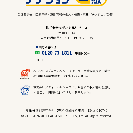
登録販売者・医療事務・調剤事務の求人・転職・募集【チアジョブ登販】
株式会社メディカルリソース
〒108-0014
東京都港区芝5-33-11 田町タワー8階
お問い合わせ
0120-73-1811
平日9:30〜
18:30
株式会社メディカルリソースは、厚生労働省認定の「職業
紹介優良事業者認定」を取得しています。
株式会社メディカルリソースは、お客様の個人情報を適切
に管理し、目的に沿って正しく利用します。
厚生労働省許可番号【有料職業紹介事業】13-ユ-010743
© 2013-2026 MEDICAL RESOURCES Co., Ltd. All Rights Reserved.