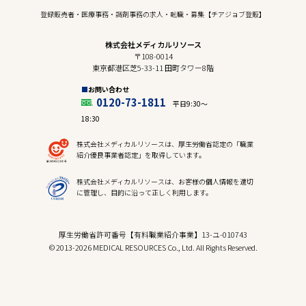
登録販売者・医療事務・調剤事務の求人・転職・募集【チアジョブ登販】
株式会社メディカルリソース
〒108-0014
東京都港区芝5-33-11 田町タワー8階
お問い合わせ
0120-73-1811
平日9:30〜
18:30
株式会社メディカルリソースは、厚生労働省認定の「職業
紹介優良事業者認定」を取得しています。
株式会社メディカルリソースは、お客様の個人情報を適切
に管理し、目的に沿って正しく利用します。
厚生労働省許可番号【有料職業紹介事業】13-ユ-010743
© 2013-2026 MEDICAL RESOURCES Co., Ltd. All Rights Reserved.