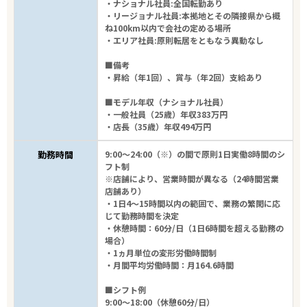
・ナショナル社員:全国転勤あり
・リージョナル社員:本拠地とその隣接県から概
ね100km以内で会社の定める場所
・エリア社員:原則転居をともなう異動なし
■備考
・昇給（年1回）、賞与（年2回）支給あり
■モデル年収（ナショナル社員）
・一般社員（25歳）年収383万円
・店長（35歳）年収494万円
勤務時間
9:00～24:00（※）の間で原則1日実働8時間のシ
フト制
※店舗により、営業時間が異なる（24時間営業
店舗あり）
・1日4～15時間以内の範囲で、業務の繁閑に応
じて勤務時間を決定
・休憩時間：60分/日（1日6時間を超える勤務の
場合）
・1ヵ月単位の変形労働時間制
・月間平均労働時間：月164.6時間
■シフト例
9:00～18:00（休憩60分/日）