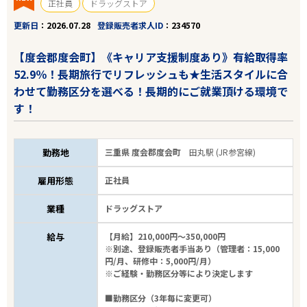
正社員
ドラッグストア
更新日
2026.07.28
登録販売者求人ID
234570
【度会郡度会町】《キャリア支援制度あり》有給取得率
52.9％！長期旅行でリフレッシュも★生活スタイルに合
わせて勤務区分を選べる！長期的にご就業頂ける環境で
す！
勤務地
三重県 度会郡度会町
田丸駅 (JR参宮線)
雇用形態
正社員
業種
ドラッグストア
給与
【月給】210,000円～350,000円
※別途、登録販売者手当あり（管理者：15,000
円/月、研修中：5,000円/月）
※ご経験・勤務区分等により決定します
■勤務区分（3年毎に変更可）