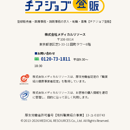
登録販売者・医療事務・調剤事務の求人・転職・募集【チアジョブ登販】
株式会社メディカルリソース
〒108-0014
東京都港区芝5-33-11 田町タワー8階
お問い合わせ
0120-73-1811
平日9:30〜
18:30
株式会社メディカルリソースは、厚生労働省認定の「職業
紹介優良事業者認定」を取得しています。
株式会社メディカルリソースは、お客様の個人情報を適切
に管理し、目的に沿って正しく利用します。
厚生労働省許可番号【有料職業紹介事業】13-ユ-010743
© 2013-2026 MEDICAL RESOURCES Co., Ltd. All Rights Reserved.