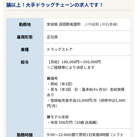
舗以上！大手ドラッグチェーンの求人です！
勤務地
宮城県 遠田郡美里町
小牛田駅 (JR石巻線)
雇用形態
正社員
業種
ドラッグストア
給与
【月給】180,000円～350,000円
※ご経験等により決定します
■備考
・昇給（年1回）
・賞与（年2回 計：基本給4ヶ月分）支給実績
あり
・登録販売者手当10,000円/月（研修中は5,000
円/月）
■モデル年収
・年収 500万円（30歳 店長職）
勤務時間
9:00～22:00の間で原則1日実働8時間（シフト