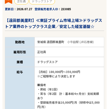
正社員
ドラッグストア
更新日
2026.07.27
登録販売者求人ID
233085
【遠田郡美里町】≪東証プライム市場上場≫ドラッグス
トア業界のトップクラス企業／安定した経営基盤☆
勤務地
宮城県 遠田郡美里町
小牛田駅 (JR石巻線)
雇用形態
正社員
業種
ドラッグストア
給与
【月給】180,000円～350,000円
※ご経験等により決定します
■備考
・昇給（年1回）
・賞与（年2回 計：基本給4ヶ月分）支給実績
あり
・登録販売者手当10,000円/月（研修中は5,000
円/月）