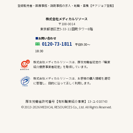
登録販売者・医療事務・調剤事務の求人・転職・募集【チアジョブ登販】
株式会社メディカルリソース
〒108-0014
東京都港区芝5-33-11 田町タワー8階
お問い合わせ
0120-73-1811
平日9:30〜
18:30
株式会社メディカルリソースは、厚生労働省認定の「職業
紹介優良事業者認定」を取得しています。
株式会社メディカルリソースは、お客様の個人情報を適切
に管理し、目的に沿って正しく利用します。
厚生労働省許可番号【有料職業紹介事業】13-ユ-010743
© 2013-2026 MEDICAL RESOURCES Co., Ltd. All Rights Reserved.