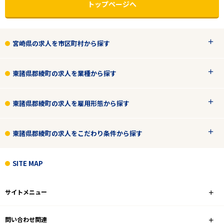
トップページへ
宮崎県の求人を市区町村から探す
東諸県郡綾町の求人を業種から探す
東諸県郡綾町の求人を雇用形態から探す
エリアで探す
駅から探す
東諸県郡綾町の求人をこだわり条件から探す
SITE MAP
宮崎
東諸県郡綾町
サイトメニュー
業種
問い合わせ関連