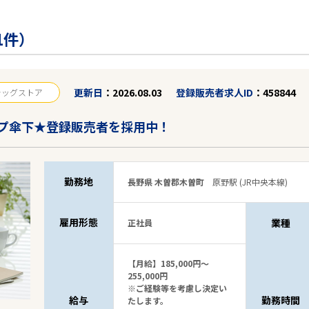
1件）
更新日
2026.08.03
登録販売者求人ID
458844
ラッグストア
プ傘下★登録販売者を採用中！
勤務地
長野県 木曽郡木曽町
原野駅 (JR中央本線)
雇用形態
業種
正社員
【月給】185,000円～
255,000円
※ご経験等を考慮し決定い
給与
勤務時間
たします。