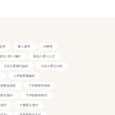
那市
駒ヶ根市
中野市
南佐久郡小海町
南佐久郡川上村
北佐久郡御代田町
北佐久郡立科町
町
上伊那郡箕輪町
伊那郡高森町
下伊那郡阿南町
那郡天龍村
下伊那郡泰阜村
木祖村
木曽郡王滝村
朝日村
東筑摩郡筑北村