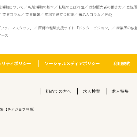
職活動について
転職活動の基本
転職のこぼれ話
登録販売者の働き方
登録
業界コラム
業界情報
現場で役立つ知識
著名人コラム
FAQ
「ファルマスタッフ」
医師の転職支援サイト「ドクタービジョン」
産業医の依
ソース
ュリティポリシー
ソーシャルメディアポリシー
利用規約
初めての方へ
求人検索
求人特集
集【チアジョブ登販】