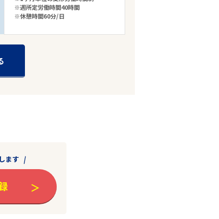
※週所定労働時間40時間
※休憩時間60分/日
る
します
録