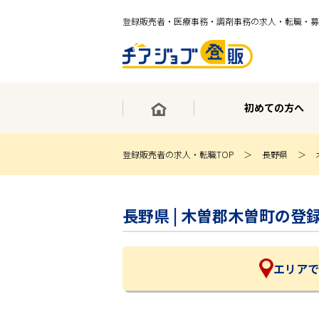
登録販売者・医療事務・調剤事務の求人・転職・募
初めての方へ
登録販売者の求人・転職TOP
長野県
×
最短30秒で転職サポート登録
長野県 | 木曽郡木曽町の
求人検索
ホーム
初めての方へ
事業部紹介
エリアで
求人検索
求人特集
企業特集
お役立ちコンテンツ