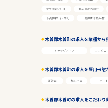
北安曇郡池田町
北安曇郡松川村
エリアで探す
下高井郡山ノ内町
下高井郡木島平村
長野
木曽郡木曽町の求人を業種から
木曽郡木曽町
ドラッグストア
コンビニ
業種
木曽郡木曽町の求人を雇用形態
雇用形態
正社員
契約社員
パー
こだわり条件
木曽郡木曽町の求人をこだわり