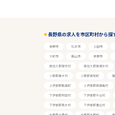
長野県の求人を市区町村から探
長野市
松本市
上田市
大町市
飯山市
茅野市
南佐久郡南牧村
南佐久郡南相木村
小県郡青木村
小県郡長和町
諏
上伊那郡飯島町
上伊那郡南箕輪村
下伊那郡阿智村
下伊那郡平谷村
下伊那郡喬木村
下伊那郡豊丘村
木曽郡大桑村
木曽郡木曽町
東