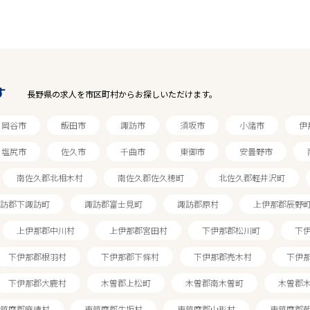
す
長野県の求人を市区町村からお探しいただけます。
岡谷市
飯田市
諏訪市
須坂市
小諸市
伊
塩尻市
佐久市
千曲市
東御市
安曇野市
南佐久郡北相木村
南佐久郡佐久穂町
北佐久郡軽井沢町
訪郡下諏訪町
諏訪郡富士見町
諏訪郡原村
上伊那郡辰野
上伊那郡中川村
上伊那郡宮田村
下伊那郡松川町
下
下伊那郡根羽村
下伊那郡下條村
下伊那郡売木村
下伊
下伊那郡大鹿村
木曽郡上松町
木曽郡南木曽町
木曽郡
筑摩郡麻績村
東筑摩郡生坂村
東筑摩郡山形村
東筑摩郡