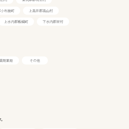
郡小布施町
上高井郡高山村
上水内郡飯綱町
下水内郡栄村
調剤薬局
その他
す。