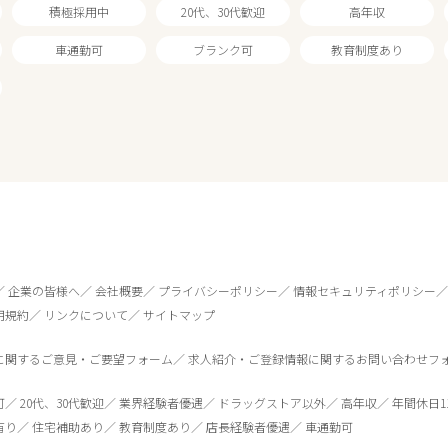
積極採用中
20代、30代歓迎
高年収
車通勤可
ブランク可
教育制度あり
1
件
から検索する
企業の皆様へ
会社概要
プライバシーポリシー
情報セキュリティポリシー
用規約
リンクについて
サイトマップ
に関するご意見・ご要望フォーム
求人紹介・ご登録情報に関するお問い合わせフ
可
20代、30代歓迎
業界経験者優遇
ドラッグストア以外
高年収
年間休日1
有り
住宅補助あり
教育制度あり
店長経験者優遇
車通勤可