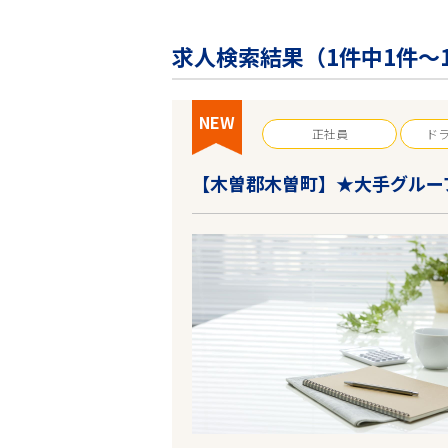
企業の皆様へ
会社概要
求人検索結果（
1
件中1件～
お問い合わせ
閉じる ×
NEW
正社員
ド
【木曽郡木曽町】★大手グルー