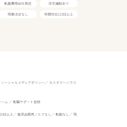
転居費用会社負担
住宅補助あり
残業ほぼなし
年間休日115日以上
ソーシャルメディアポリシー
カスタマーハラス
ォーム
転職サポート登録
15日以上
推奨品販売ノルマなし
転勤なし
残