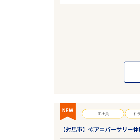
エリアで探す
長崎
対馬市
業種
NEW
正社員
ド
雇用形態
【対馬市】≪アニバーサリー休
こだわり条件