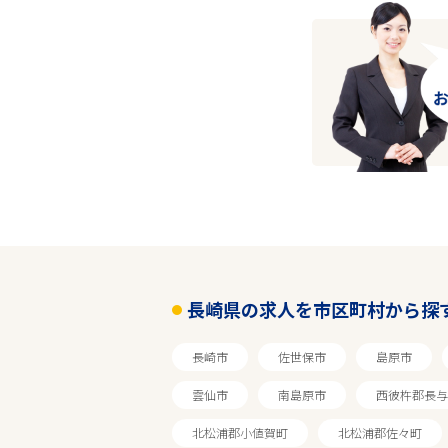
長崎県の求人を市区町村から探
長崎市
佐世保市
島原市
雲仙市
南島原市
西彼杵郡長与
北松浦郡小値賀町
北松浦郡佐々町