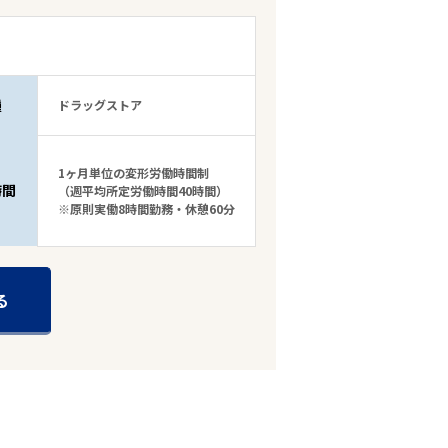
種
ドラッグストア
1ヶ月単位の変形労働時間制
時間
（週平均所定労働時間40時間）
※原則実働8時間勤務・休憩60分
る