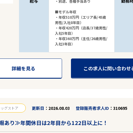
給与
勤務
・別途、各種手当あり
■モデル年収
・年収510万円（エリア長/45歳
男性/入社8年目）
駅から探す
・年収420万円（店長/37歳男性/
入社5年目）
・年収360万円（主任/26歳男性/
入社3年目）
詳細を見る
この求人に問い合わせ
更新日
2026.08.03
登録販売者求人ID
310695
ラッグストア
暇あり≫年間休日は2年目から122日以上に！