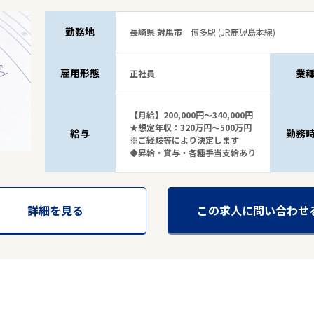
勤務地
長崎県 対馬市
博多駅 (JR鹿児島本線)
雇用形態
業
正社員
【月給】200,000円～340,000円
4
件
★想定年収：320万円～500万円
から検索する
給与
勤務
※ご経験等により決定します
◆昇給・賞与・各種手当支給あり
詳細を見る
この求人に問い合わせ