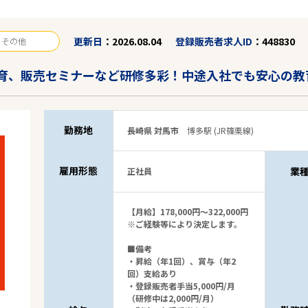
更新日
2026.08.04
登録販売者求人ID
448830
その他
育、販売セミナーなど研修多彩！中途入社でも安心の教
勤務地
長崎県 対馬市
博多駅 (JR篠栗線)
雇用形態
業
正社員
【月給】178,000円～322,000円
※ご経験等により決定します。
■備考
・昇給（年1回）、賞与（年2
回）支給あり
・登録販売者手当5,000円/月
（研修中は2,000円/月）