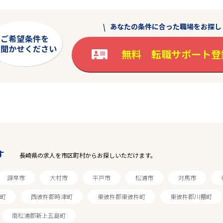
あなたの条件に合った職場をお探し
無料 転職サポート登
す
長崎県の求人を市区町村からお探しいただけます。
諫早市
大村市
平戸市
松浦市
対馬市
町
西彼杵郡時津町
東彼杵郡東彼杵町
東彼杵郡川棚町
南松浦郡新上五島町