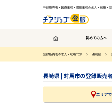
登録販売者・医療事務・調剤事務の求人・転職・募
初めての方へ
登録販売者の求人・転職TOP
長崎県
×
最短30秒で転職サポート登録
長崎県 | 対馬市の登録販
求人検索
ホーム
初めての方へ
事業部紹介
エリアで
求人検索
求人特集
企業特集
お役立ちコンテンツ