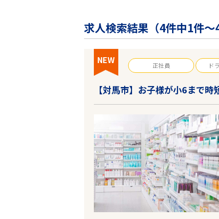
企業の皆様へ
会社概要
求人検索結果（
4
件中1件～
お問い合わせ
閉じる ×
NEW
正社員
ド
【対馬市】お子様が小6まで時