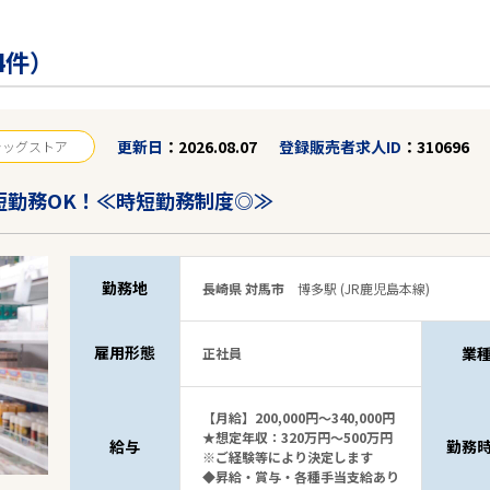
4件）
更新日
2026.08.07
登録販売者求人ID
310696
ラッグストア
短勤務OK！≪時短勤務制度◎≫
勤務地
長崎県 対馬市
博多駅 (JR鹿児島本線)
雇用形態
業
正社員
【月給】200,000円～340,000円
★想定年収：320万円～500万円
給与
勤務
※ご経験等により決定します
◆昇給・賞与・各種手当支給あり