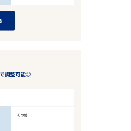
る
で調整可能◎
種
その他