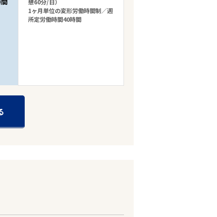
時間
憩60分/日）
1ヶ月単位の変形労働時間制／週
所定労働時間40時間
る