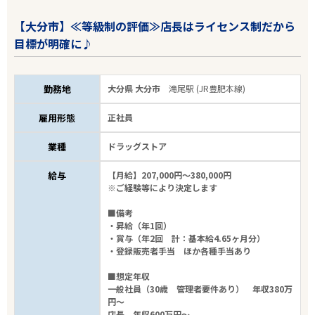
【大分市】≪等級制の評価≫店長はライセンス制だから
目標が明確に♪
勤務地
大分県 大分市
滝尾駅 (JR豊肥本線)
雇用形態
正社員
業種
ドラッグストア
給与
【月給】207,000円～380,000円
※ご経験等により決定します
■備考
・昇給（年1回）
・賞与（年2回 計：基本給4.65ヶ月分）
・登録販売者手当 ほか各種手当あり
■想定年収
一般社員（30歳 管理者要件あり） 年収380万
円～
店長 年収600万円～