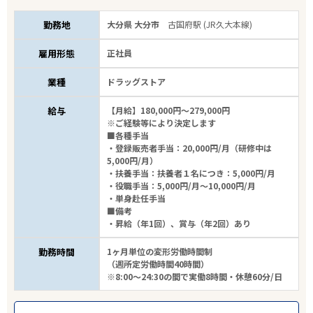
勤務地
大分県 大分市
古国府駅 (JR久大本線)
雇用形態
正社員
業種
ドラッグストア
給与
【月給】180,000円～279,000円
※ご経験等により決定します
■各種手当
・登録販売者手当：20,000円/月（研修中は
5,000円/月）
・扶養手当：扶養者１名につき：5,000円/月
・役職手当：5,000円/月～10,000円/月
・単身赴任手当
■備考
・昇給（年1回）、賞与（年2回）あり
勤務時間
1ヶ月単位の変形労働時間制
（週所定労働時間40時間）
※8:00～24:30の間で実働8時間・休憩60分/日