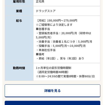
雇用形態
正社員
業種
ドラッグストア
給与
【月給】180,000円～279,000円
※ご経験等により決定します
■各種手当
・登録販売者手当：20,000円/月（研修中は
5,000円/月）
・扶養手当：扶養者１名につき：5,000円/月
・役職手当：5,000円/月～10,000円/月
・単身赴任手当
■備考
・昇給（年1回）、賞与（年2回）あり
勤務時間
1ヶ月単位の変形労働時間制
（週所定労働時間40時間）
※8:00～24:30の間で実働8時間・休憩60分/日
詳細を見る