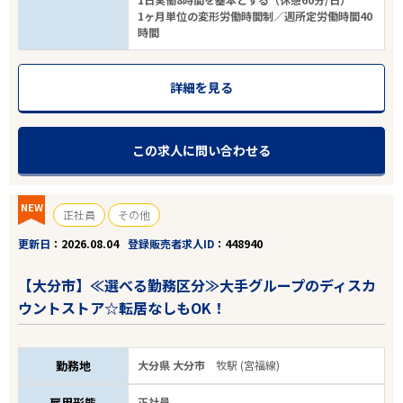
1ヶ月単位の変形労働時間制／週所定労働時間40
時間
詳細を見る
この求人に問い合わせる
NEW
正社員
その他
更新日
2026.08.04
登録販売者求人ID
448940
【大分市】≪選べる勤務区分≫大手グループのディスカ
ウントストア☆転居なしもOK！
勤務地
大分県 大分市
牧駅 (宮福線)
雇用形態
正社員