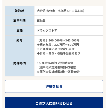
勤務地
大分県 大分市
高城駅 (JR日豊本線)
雇用形態
正社員
業種
ドラッグストア
給与
【月給】200,000円～340,000円
★想定年収：320万円～500万円
※ご経験等により決定します
◆昇給・賞与・各種手当支給あり
勤務時間
1ヶ月単位の変形労働時間制
（週平均所定労働時間40時間）
※原則実働8時間勤務・休憩60分
詳細を見る
この求人に問い合わせる