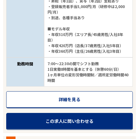
・昇給（年1回）、賞与（年2回）支給あり
・登録販売者手当5,000円/月（研修中は2,000
円/月）
・別途、各種手当あり
■モデル年収
・年収510万円（エリア長/45歳男性/入社8年
目）
・年収420万円（店長/37歳男性/入社5年目）
・年収360万円（主任/26歳男性/入社3年目）
勤務時間
7:00～22:30の間でシフト勤務
1日実働8時間を基本とする（休憩60分/日）
1ヶ月単位の変形労働時間制／週所定労働時間40
時間
詳細を見る
この求人に問い合わせる