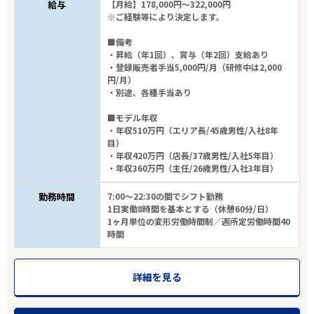
給与
【月給】178,000円～322,000円
※ご経験等により決定します。
■備考
・昇給（年1回）、賞与（年2回）支給あり
・登録販売者手当5,000円/月（研修中は2,000
円/月）
・別途、各種手当あり
■モデル年収
・年収510万円（エリア長/45歳男性/入社8年
目）
・年収420万円（店長/37歳男性/入社5年目）
・年収360万円（主任/26歳男性/入社3年目）
勤務時間
7:00～22:30の間でシフト勤務
1日実働8時間を基本とする（休憩60分/日）
1ヶ月単位の変形労働時間制／週所定労働時間40
時間
詳細を見る