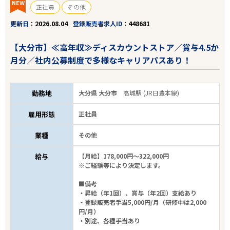
NEW
正社員
その他
エリアで探す
駅から探す
更新日
2026.08.04
登録販売者求人ID
448681
【大分市】≪高年収≫ディスカウントストア／賞与4.5か
大分
月分／社内公募制度で多様なキャリアパスあり！
大分市
勤務地
大分県 大分市
高城駅 (JR日豊本線)
業種
雇用形態
正社員
雇用形態
業種
その他
こだわり条件
給与
【月給】178,000円～322,000円
※ご経験等により決定します。
■備考
フリーワード
・昇給（年1回）、賞与（年2回）支給あり
・登録販売者手当5,000円/月（研修中は2,000
円/月）
・別途、各種手当あり