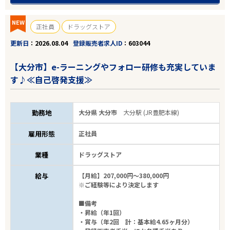
NEW
正社員
ドラッグストア
更新日
2026.08.04
登録販売者求人ID
603044
【大分市】e-ラーニングやフォロー研修も充実していま
す♪≪自己啓発支援≫
勤務地
大分県 大分市
大分駅 (JR豊肥本線)
雇用形態
正社員
業種
ドラッグストア
給与
【月給】207,000円～380,000円
※ご経験等により決定します
■備考
・昇給（年1回）
・賞与（年2回 計：基本給4.65ヶ月分）