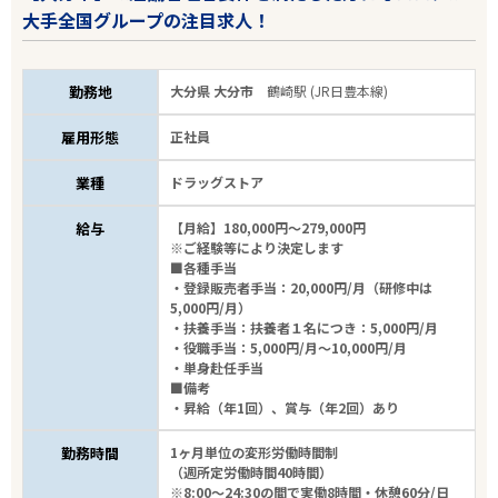
大手全国グループの注目求人！
勤務地
大分県 大分市
鶴崎駅 (JR日豊本線)
雇用形態
正社員
業種
ドラッグストア
給与
【月給】180,000円～279,000円
※ご経験等により決定します
■各種手当
・登録販売者手当：20,000円/月（研修中は
5,000円/月）
・扶養手当：扶養者１名につき：5,000円/月
・役職手当：5,000円/月～10,000円/月
・単身赴任手当
■備考
・昇給（年1回）、賞与（年2回）あり
勤務時間
1ヶ月単位の変形労働時間制
（週所定労働時間40時間）
※8:00～24:30の間で実働8時間・休憩60分/日