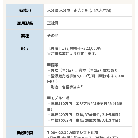
勤務地
大分県 大分市
南大分駅 (JR久大本線)
雇用形態
正社員
業種
その他
給与
【月給】178,000円～322,000円
※ご経験等により決定します。
■備考
・昇給（年1回）、賞与（年2回）支給あり
・登録販売者手当5,000円/月（研修中は2,000
円/月）
・別途、各種手当あり
■モデル年収
・年収510万円（エリア長/45歳男性/入社8年
目）
・年収420万円（店長/37歳男性/入社5年目）
・年収360万円（主任/26歳男性/入社3年目）
勤務時間
7:00～22:30の間でシフト勤務
1日実働8時間を基本とする（休憩60分/日）