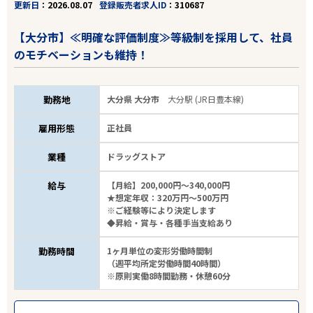
更新日
2026.08.07
登録販売者求人ID
310687
【大分市】≪明確な評価制度≫等級制を採用して、社員
のモチベーションも維持！
勤務地
大分県 大分市
大分駅 (JR日豊本線)
雇用形態
正社員
業種
ドラッグストア
給与
【月給】200,000円～340,000円
★想定年収：320万円～500万円
※ご経験等により決定します
◆昇給・賞与・各種手当支給あり
勤務時間
1ヶ月単位の変形労働時間制
（週平均所定労働時間40時間）
※原則実働8時間勤務・休憩60分