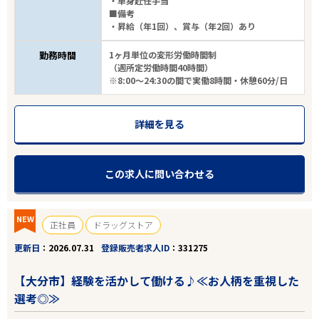
・単身赴任手当
■備考
・昇給（年1回）、賞与（年2回）あり
勤務時間
1ヶ月単位の変形労働時間制
（週所定労働時間40時間）
※8:00～24:30の間で実働8時間・休憩60分/日
詳細を見る
この求人に問い合わせる
NEW
正社員
ドラッグストア
更新日
2026.07.31
登録販売者求人ID
331275
【大分市】経験を活かして働ける♪≪お人柄を重視した
選考◎≫