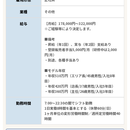
業種
その他
給与
【月給】178,000円～322,000円
※ご経験等により決定します。
■備考
・昇給（年1回）、賞与（年2回）支給あり
・登録販売者手当5,000円/月（研修中は2,000
円/月）
・別途、各種手当あり
■モデル年収
・年収510万円（エリア長/45歳男性/入社8年
目）
・年収420万円（店長/37歳男性/入社5年目）
・年収360万円（主任/26歳男性/入社3年目）
勤務時間
7:00～22:30の間でシフト勤務
1日実働8時間を基本とする（休憩60分/日）
1ヶ月単位の変形労働時間制／週所定労働時間40
時間