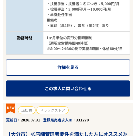
・扶養手当：扶養者１名につき：5,000円/月
・役職手当：5,000円/月～10,000円/月
・単身赴任手当
■備考
・昇給（年1回）、賞与（年2回）あり
勤務時間
1ヶ月単位の変形労働時間制
（週所定労働時間40時間）
※8:00～24:30の間で実働8時間・休憩60分/日
詳細を見る
この求人に問い合わせる
NEW
正社員
ドラッグストア
更新日
2026.07.31
登録販売者求人ID
331270
【大分市】≪店舗管理者要件を満たした方にオススメ≫