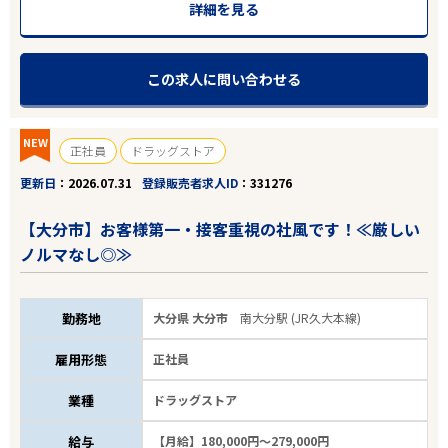
詳細を見る
この求人に問い合わせる
NEW
正社員
ドラッグストア
更新日
2026.07.31
登録販売者求人ID
331276
【大分市】お客様第一・接客重視の社風です！≪厳しい
ノルマなし◎≫
勤務地
大分県 大分市
南大分駅 (JR久大本線)
雇用形態
正社員
業種
ドラッグストア
給与
【月給】180,000円～279,000円