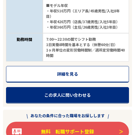
■モデル年収
25
件
から検索する
・年収510万円（エリア長/45歳男性/入社8年
目）
・年収420万円（店長/37歳男性/入社5年目）
・年収360万円（主任/26歳男性/入社3年目）
勤務時間
7:00～22:30の間でシフト勤務
1日実働8時間を基本とする（休憩60分/日）
1ヶ月単位の変形労働時間制／週所定労働時間40
時間
詳細を見る
この求人に問い合わせる
あなたの条件に合った職場をお探しします
無料 転職サポート登録