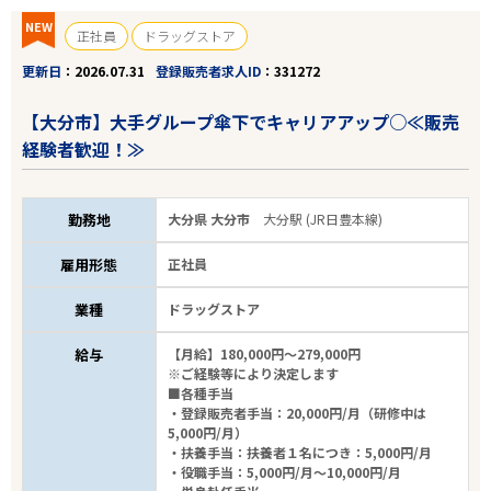
NEW
正社員
ドラッグストア
更新日
2026.07.31
登録販売者求人ID
331272
【大分市】大手グループ傘下でキャリアアップ○≪販売
経験者歓迎！≫
勤務地
大分県 大分市
大分駅 (JR日豊本線)
雇用形態
正社員
業種
ドラッグストア
給与
【月給】180,000円～279,000円
※ご経験等により決定します
■各種手当
・登録販売者手当：20,000円/月（研修中は
5,000円/月）
・扶養手当：扶養者１名につき：5,000円/月
・役職手当：5,000円/月～10,000円/月