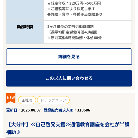
★想定年収：320万円～500万円
※ご経験等により決定します
◆昇給・賞与・各種手当支給あり
勤務時間
1ヶ月単位の変形労働時間制
（週平均所定労働時間40時間）
※原則実働8時間勤務・休憩60分
詳細を見る
この求人に問い合わせる
NEW
正社員
ドラッグストア
更新日
2026.08.07
登録販売者求人ID
310686
【大分市】≪自己啓発支援≫通信教育講座を会社が半額
補助♪