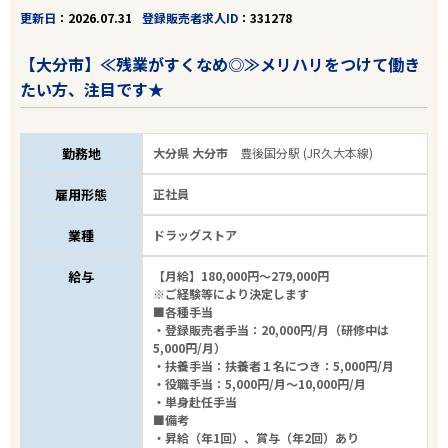
更新日
2026.07.31
登録販売者求人ID
331278
【大分市】≪残業がすくなめ◎≫メリハリをつけて働き
たい方、注目です★
勤務地
大分県 大分市
豊後国分駅 (JR久大本線)
雇用形態
正社員
業種
ドラッグストア
給与
【月給】180,000円～279,000円
※ご経験等により決定します
■各種手当
・登録販売者手当：20,000円/月（研修中は
5,000円/月）
・扶養手当：扶養者１名につき：5,000円/月
・役職手当：5,000円/月～10,000円/月
・単身赴任手当
■備考
・昇給（年1回）、賞与（年2回）あり