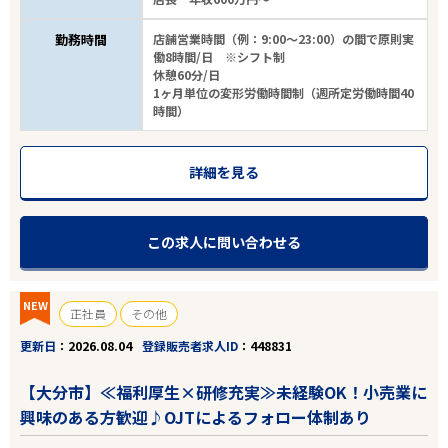
勤務時間
店舗営業時間（例：9:00～23:00）の間で原則実
働8時間/日 ※シフト制
休憩60分/日
1ヶ月単位の変形労働時間制（週所定労働時間40
時間）
詳細を見る
この求人に問い合わせる
NEW
正社員
その他
更新日
2026.08.04
登録販売者求人ID
448831
【大分市】≪福利厚生×研修充実≫未経験OK！小売業に
興味のある方歓迎♪OJTによるフォロー体制あり