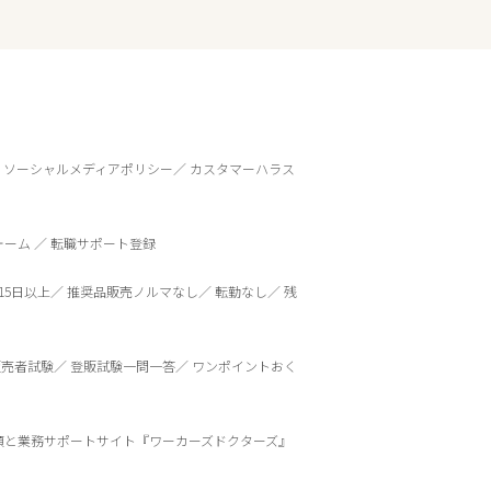
ソーシャルメディアポリシー
カスタマーハラス
ォーム
転職サポート登録
15日以上
推奨品販売ノルマなし
転勤なし
残
販売者試験
登販試験一問一答
ワンポイントおく
頼と業務サポートサイト『ワーカーズドクターズ』