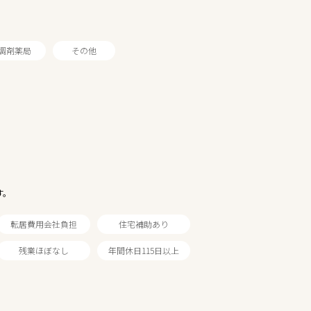
調剤薬局
その他
す。
転居費用会社負担
住宅補助あり
残業ほぼなし
年間休日115日以上