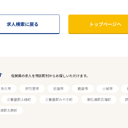
求人検索に戻る
トップページへ
す
佐賀県の求人を市区町村からお探しいただけます。
多久市
伊万里市
武雄市
鹿島市
小城市
三養基郡上峰町
三養基郡みやき町
東松浦郡玄海町
津郡太良町