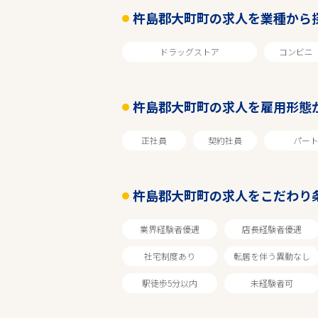
杵島郡大町町の求人を業種から
ドラッグストア
コンビニ
杵島郡大町町の求人を雇用形態
正社員
契約社員
パー
エリアで探す
杵島郡大町町の求人をこだわり
佐賀
業界経験者優遇
店長経験者優遇
社宅制度あり
転居を伴う異動なし
杵島郡大町町
駅徒歩5分以内
未経験者可
業種