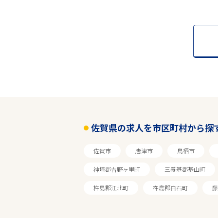
佐賀県の求人を市区町村から探
佐賀市
唐津市
鳥栖市
神埼郡吉野ヶ里町
三養基郡基山町
杵島郡江北町
杵島郡白石町
藤