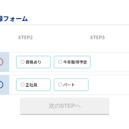
録フォーム
STEP2
STEP3
資格あり
今年取得予定
意
正社員
パート
次のSTEPへ