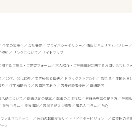
企業の皆様へ
会社概要
プライバシーポリシー
情報セキュリティポリシー
用規約
リンクについて
サイトマップ
に関するご意見・ご要望フォーム
求人紹介・ご登録情報に関するお問い合わせフ
可
20代、30代歓迎
業界経験者優遇
ドラッグストア以外
高年収
年間休日1
有り
住宅補助あり
教育制度あり
店長経験者優遇
車通勤可
0
件
から検索する
職活動について
転職活動の基本
転職のこぼれ話
登録販売者の働き方
登録
業界コラム
業界情報
現場で役立つ知識
著名人コラム
FAQ
「ファルマスタッフ」
医師の転職支援サイト「ドクタービジョン」
産業医の依
ソース