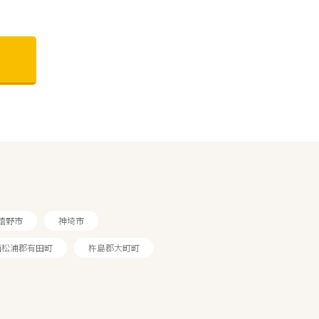
嬉野市
神埼市
西松浦郡有田町
杵島郡大町町