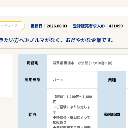
更新日
2026.08.03
登録販売者求人ID
431099
ラッグストア
駅から探す
きたい方へ≫ノルマがなく、おだやかな企業です。
勤務地
滋賀県 野洲市
野洲駅 (JR東海道本線)
雇用形態
業種
パート
【時給】1,100円～1,600
円
※ご経験により決定しま
す
給与
勤務時間
◆時間帯・曜日によって
加給あり
◆登録販売者手当・通勤