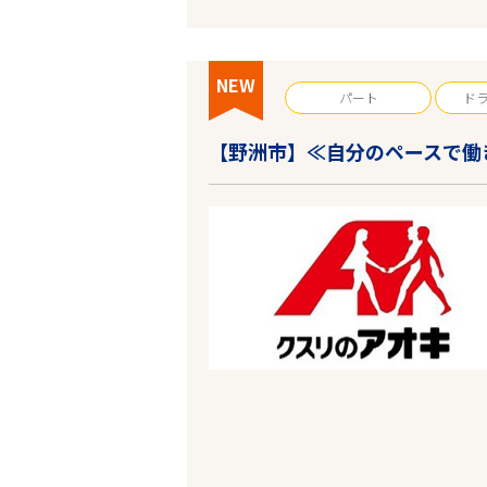
NEW
パート
ド
エリアで探す
【野洲市】≪自分のペースで働
滋賀
野洲市
業種
雇用形態
こだわり条件