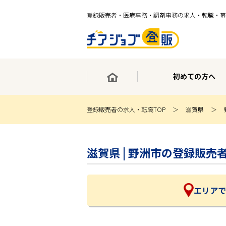
登録販売者・医療事務・調剤事務の求人・転職・募
初めての方へ
登録販売者の求人・転職TOP
滋賀県
×
最短30秒で転職サポート登録
滋賀県 | 野洲市の登録販
求人検索
ホーム
初めての方へ
事業部紹介
エリアで
求人検索
求人特集
企業特集
お役立ちコンテンツ