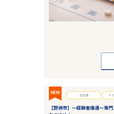
NEW
正社員
ド
【野洲市】～経験者優遇～専門