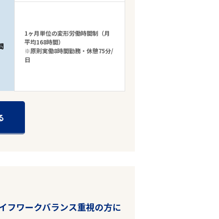
1ヶ月単位の変形労働時間制（月
平均168時間）
間
※原則実働8時間勤務・休憩75分/
日
る
ライフワークバランス重視の方に