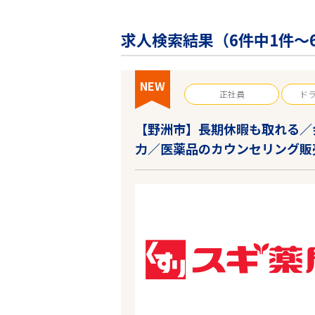
企業の皆様へ
会社概要
求人検索結果（
6
件中1件～
お問い合わせ
閉じる ×
NEW
正社員
ド
【野洲市】長期休暇も取れる／
力／医薬品のカウンセリング販