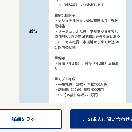
※ご経験等により決定します
■総合職区分
・ナショナル社員：全国転勤あり、幹部
候補生
給与
・リージョナル社員：本拠地から車で片
道4時間以内の範囲で転居を伴う異動あり
・ローカル社員：本拠地から車で片道60
分圏内の勤務
■備考
・昇給（年1回）、賞与（年2回）支給あ
り
■モデル年収
・一般社員（25歳）年収300万円
・店長職（28歳）年収400万円
・SV（35歳）年収520万円
詳細を見る
この求人に問い合わせ