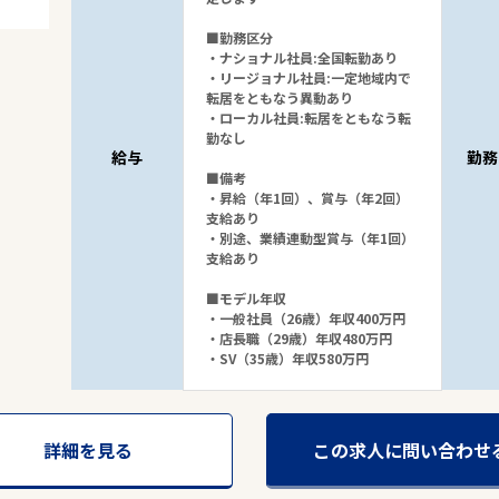
■勤務区分
・ナショナル社員:全国転勤あり
・リージョナル社員:一定地域内で
転居をともなう異動あり
・ローカル社員:転居をともなう転
勤なし
給与
勤務
■備考
・昇給（年1回）、賞与（年2回）
支給あり
・別途、業績連動型賞与（年1回）
支給あり
■モデル年収
・一般社員（26歳）年収400万円
・店長職（29歳）年収480万円
・SV（35歳）年収580万円
詳細を見る
この求人に問い合わせ