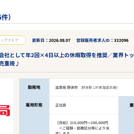
6件）
更新日
2026.08.07
登録販売者求人ID
332096
ラッグストア
会社として年2回×4日以上の休暇取得を推奨／業界ト
売重視♪
勤務地
滋賀県 野洲市
野洲駅 (JR東海道本線)
雇用形態
業
正社員
【月給】210,000円～380,000円
※ご経験・勤務区分等により決
定します