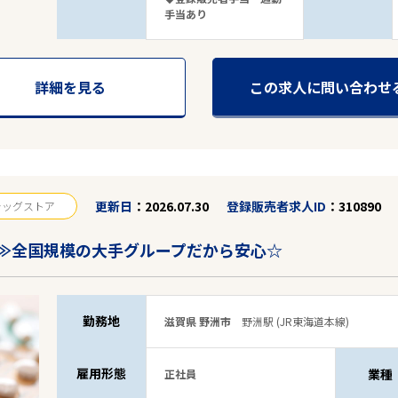
手当あり
詳細を見る
この求人に問い合わせ
6
件
から検索する
更新日
2026.07.30
登録販売者求人ID
310890
ラッグストア
≫全国規模の大手グループだから安心☆
勤務地
滋賀県 野洲市
野洲駅 (JR東海道本線)
雇用形態
業種
正社員