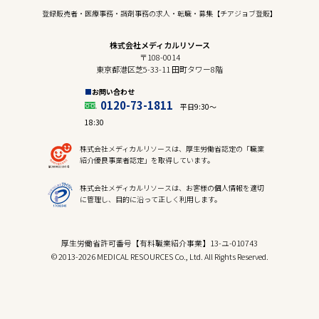
登録販売者・医療事務・調剤事務の求人・転職・募集【チアジョブ登販】
株式会社メディカルリソース
〒108-0014
東京都港区芝5-33-11 田町タワー8階
お問い合わせ
0120-73-1811
平日9:30〜
18:30
株式会社メディカルリソースは、厚生労働省認定の「職業
紹介優良事業者認定」を取得しています。
株式会社メディカルリソースは、お客様の個人情報を適切
に管理し、目的に沿って正しく利用します。
厚生労働省許可番号【有料職業紹介事業】13-ユ-010743
© 2013-2026 MEDICAL RESOURCES Co., Ltd. All Rights Reserved.