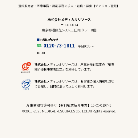
登録販売者・医療事務・調剤事務の求人・転職・募集【チアジョブ登販】
株式会社メディカルリソース
〒108-0014
東京都港区芝5-33-11 田町タワー8階
お問い合わせ
0120-73-1811
平日9:30〜
18:30
株式会社メディカルリソースは、厚生労働省認定の「職業
紹介優良事業者認定」を取得しています。
株式会社メディカルリソースは、お客様の個人情報を適切
に管理し、目的に沿って正しく利用します。
厚生労働省許可番号【有料職業紹介事業】13-ユ-010743
© 2013-2026 MEDICAL RESOURCES Co., Ltd. All Rights Reserved.