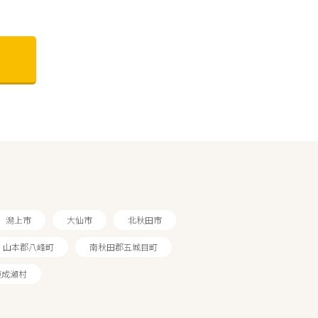
潟上市
大仙市
北秋田市
山本郡八峰町
南秋田郡五城目町
東成瀬村