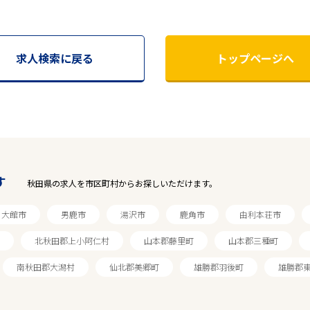
求人検索に戻る
トップページへ
す
秋田県の求人を市区町村からお探しいただけます。
大館市
男鹿市
湯沢市
鹿角市
由利本荘市
北秋田郡上小阿仁村
山本郡藤里町
山本郡三種町
南秋田郡大潟村
仙北郡美郷町
雄勝郡羽後町
雄勝郡