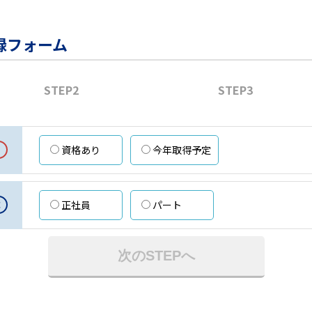
録フォーム
STEP2
STEP3
資格あり
今年取得予定
意
正社員
パート
次のSTEPへ