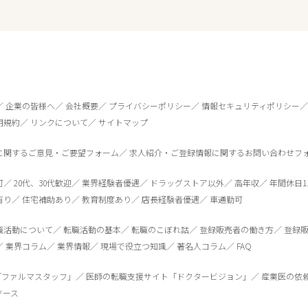
企業の皆様へ
会社概要
プライバシーポリシー
情報セキュリティポリシー
用規約
リンクについて
サイトマップ
に関するご意見・ご要望フォーム
求人紹介・ご登録情報に関するお問い合わせフ
可
20代、30代歓迎
業界経験者優遇
ドラッグストア以外
高年収
年間休日1
有り
住宅補助あり
教育制度あり
店長経験者優遇
車通勤可
0
件
から検索する
職活動について
転職活動の基本
転職のこぼれ話
登録販売者の働き方
登録
業界コラム
業界情報
現場で役立つ知識
著名人コラム
FAQ
「ファルマスタッフ」
医師の転職支援サイト「ドクタービジョン」
産業医の依
ソース