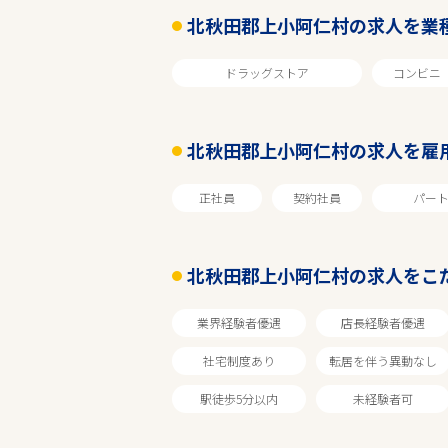
北秋田郡上小阿仁村の求人を業
ドラッグストア
コンビニ
北秋田郡上小阿仁村の求人を雇
正社員
契約社員
パー
エリアで探す
北秋田郡上小阿仁村の求人をこ
秋田
業界経験者優遇
店長経験者優遇
社宅制度あり
転居を伴う異動なし
北秋田郡上小阿仁村
駅徒歩5分以内
未経験者可
業種