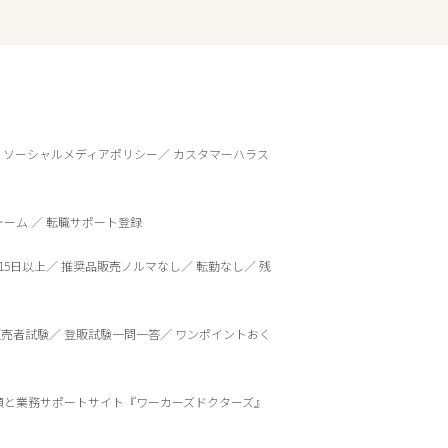
ソーシャルメディアポリシー
カスタマーハラス
ォーム
転職サポート登録
15日以上
推奨品販売ノルマなし
転勤なし
残
販売者試験
登販試験一問一答
ワンポイントおく
頼と業務サポートサイト『ワーカーズドクターズ』