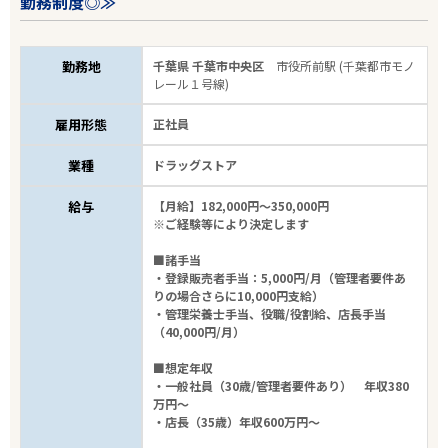
勤務制度◎≫
勤務地
千葉県 千葉市中央区
市役所前駅 (千葉都市モノ
レール１号線)
雇用形態
正社員
業種
ドラッグストア
給与
【月給】182,000円～350,000円
※ご経験等により決定します
■諸手当
・登録販売者手当：5,000円/月（管理者要件あ
りの場合さらに10,000円支給）
・管理栄養士手当、役職/役割給、店長手当
（40,000円/月）
■想定年収
・一般社員（30歳/管理者要件あり） 年収380
万円～
・店長（35歳）年収600万円～