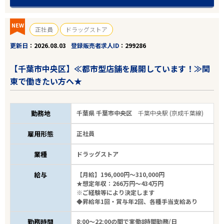
NEW
正社員
ドラッグストア
更新日
2026.08.03
登録販売者求人ID
299286
【千葉市中央区】≪都市型店舗を展開しています！≫関
東で働きたい方へ★
勤務地
千葉県 千葉市中央区
千葉中央駅 (京成千葉線)
雇用形態
正社員
業種
ドラッグストア
給与
【月給】196,000円～310,000円
★想定年収：266万円～434万円
※ご経験等により決定します
◆昇給年1回・賞与年2回、各種手当支給あり
勤務時間
8:00～22:00の間で実働8時間勤務/日