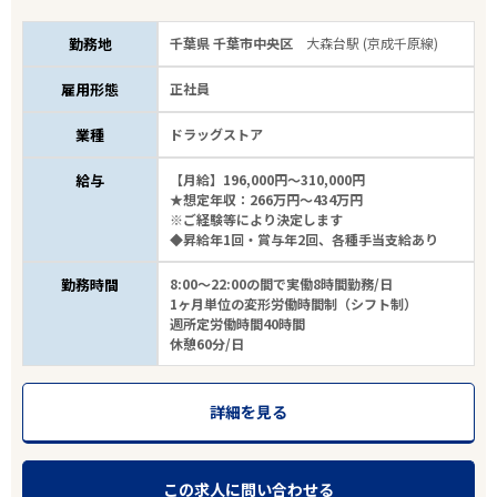
勤務地
千葉県 千葉市中央区
大森台駅 (京成千原線)
雇用形態
正社員
業種
ドラッグストア
給与
【月給】196,000円～310,000円
★想定年収：266万円～434万円
※ご経験等により決定します
◆昇給年1回・賞与年2回、各種手当支給あり
勤務時間
8:00～22:00の間で実働8時間勤務/日
1ヶ月単位の変形労働時間制（シフト制）
週所定労働時間40時間
休憩60分/日
詳細を見る
この求人に問い合わせる