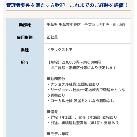
管理者要件を満たす方歓迎／これまでのご経験を評価！
勤務地
千葉県 千葉市中央区
千葉駅 (JR中央・総武線)
雇用形態
正社員
業種
ドラッグストア
給与
【月給】210,000円～380,000円
※ご経験・勤務区分等により決定します
■勤務区分
・ナショナル社員:全国転勤あり
・リージョナル社員:一定地域内で転居をともな
う異動あり
・ローカル社員:転居をともなう転勤なし
■備考
・昇給（年1回）、賞与（年2回）支給あり
・別途、業績連動型賞与（年1回）支給あり
■モデル年収