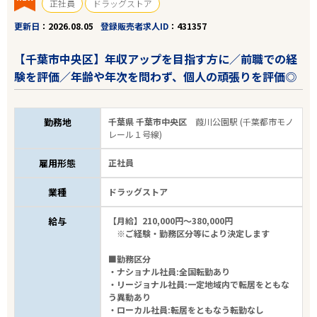
正社員
ドラッグストア
更新日
2026.08.05
登録販売者求人ID
431357
【千葉市中央区】年収アップを目指す方に／前職での経
験を評価／年齢や年次を問わず、個人の頑張りを評価◎
勤務地
千葉県 千葉市中央区
葭川公園駅 (千葉都市モノ
レール１号線)
雇用形態
正社員
業種
ドラッグストア
給与
【月給】210,000円～380,000円
※ご経験・勤務区分等により決定します
■勤務区分
・ナショナル社員:全国転勤あり
・リージョナル社員:一定地域内で転居をともな
う異動あり
・ローカル社員:転居をともなう転勤なし