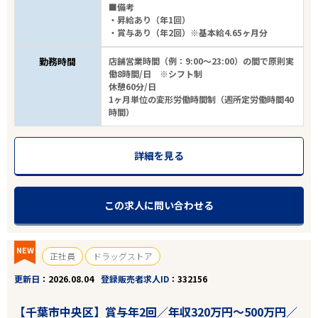
■備考
・昇給あり（年1回）
・賞与あり（年2回）※基本給4.65ヶ月分
勤務時間
店舗営業時間（例：9:00～23:00）の間で原則実
働8時間/日 ※シフト制
休憩60分/日
1ヶ月単位の変形労働時間制（週所定労働時間40
時間）
詳細を見る
この求人に問い合わせる
NEW
正社員
ドラッグストア
更新日
2026.08.04
登録販売者求人ID
332156
【千葉市中央区】賞与年2回／年収320万円～500万円／