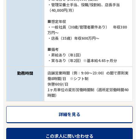
・管理栄養士手当、役職/役割給、店長手当
（40,000円/月）
■想定年収
・一般社員（30歳/管理者要件あり） 年収380
万円～
・店長（35歳）年収600万円～
■備考
・昇給あり（年1回）
・賞与あり（年2回）※基本給4.65ヶ月分
勤務時間
店舗営業時間（例：9:00～23:00）の間で原則実
働8時間/日 ※シフト制
休憩60分/日
1ヶ月単位の変形労働時間制（週所定労働時間40
時間）
詳細を見る
この求人に問い合わせる