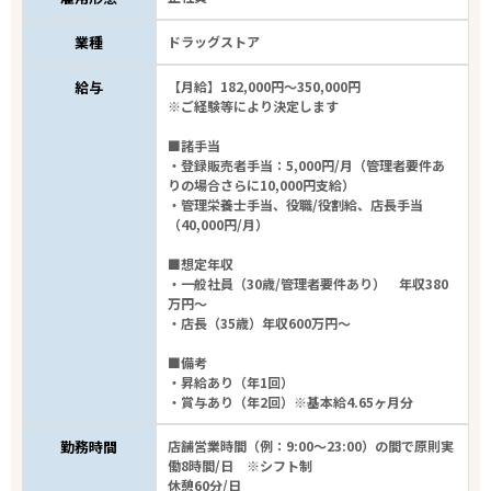
業種
ドラッグストア
給与
【月給】182,000円～350,000円
※ご経験等により決定します
■諸手当
・登録販売者手当：5,000円/月（管理者要件あ
りの場合さらに10,000円支給）
・管理栄養士手当、役職/役割給、店長手当
（40,000円/月）
■想定年収
・一般社員（30歳/管理者要件あり） 年収380
万円～
・店長（35歳）年収600万円～
■備考
・昇給あり（年1回）
・賞与あり（年2回）※基本給4.65ヶ月分
勤務時間
店舗営業時間（例：9:00～23:00）の間で原則実
働8時間/日 ※シフト制
休憩60分/日