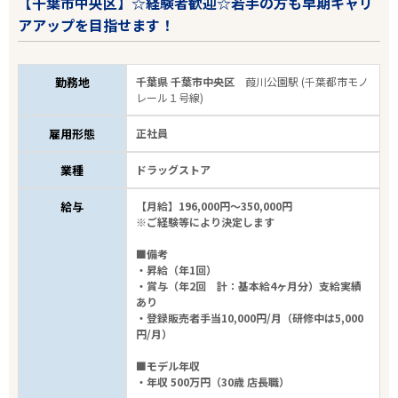
【千葉市中央区】☆経験者歓迎☆若手の方も早期キャリ
アアップを目指せます！
エリアで探す
駅から探す
勤務地
千葉県 千葉市中央区
葭川公園駅 (千葉都市モノ
レール１号線)
千葉
雇用形態
正社員
千葉市中央区
業種
ドラッグストア
業種
給与
【月給】196,000円～350,000円
※ご経験等により決定します
雇用形態
■備考
・昇給（年1回）
・賞与（年2回 計：基本給4ヶ月分）支給実績
こだわり条件
あり
・登録販売者手当10,000円/月（研修中は5,000
円/月）
フリーワード
■モデル年収
・年収 500万円（30歳 店長職）