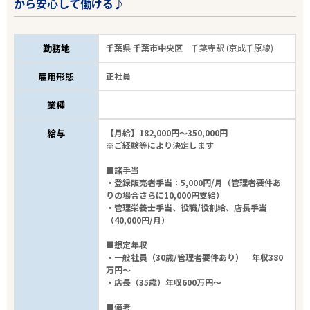
から安心して働ける♪
勤務地
千葉県 千葉市中央区
千葉寺駅 (京成千原線)
雇用形態
正社員
業種
給与
【月給】182,000円～350,000円
※ご経験等により決定します
■諸手当
・登録販売者手当：5,000円/月（管理者要件あ
りの場合さらに10,000円支給）
・管理栄養士手当、役職/役割給、店長手当
（40,000円/月）
■想定年収
・一般社員（30歳/管理者要件あり） 年収380
万円～
・店長（35歳）年収600万円～
■備考