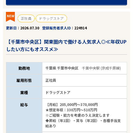
NEW
正社員
ドラッグストア
更新日
2026.07.30
登録販売者求人ID
224914
【千葉市中央区】関東圏内で働ける人気求人◎≪年収UP
したい方にもオススメ≫
勤務地
千葉県 千葉市中央区
千葉中央駅 (京成千原線)
雇用形態
正社員
業種
ドラッグストア
給与
【月給】205,000円～370,000円
★想定年収：330万円～510万円
※ご経験・能力を考慮のうえ決定します
◆昇給（年1回）・賞与（年2回）・各種手当支
給あり