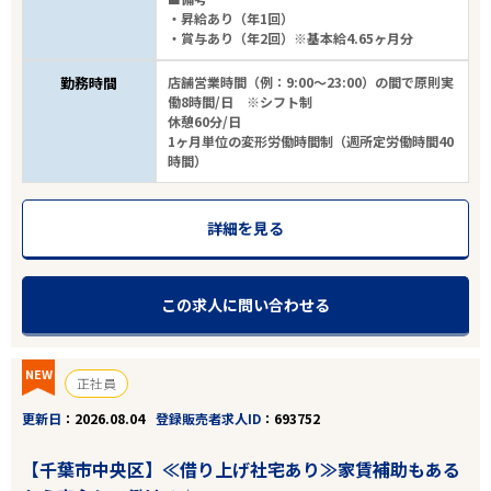
・昇給あり（年1回）
・賞与あり（年2回）※基本給4.65ヶ月分
勤務時間
店舗営業時間（例：9:00～23:00）の間で原則実
働8時間/日 ※シフト制
休憩60分/日
1ヶ月単位の変形労働時間制（週所定労働時間40
時間）
詳細を見る
この求人に問い合わせる
NEW
正社員
更新日
2026.08.04
登録販売者求人ID
693752
【千葉市中央区】≪借り上げ社宅あり≫家賃補助もある