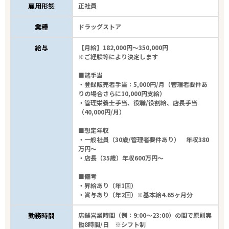
雇用形態
正社員
業種
ドラッグストア
給与
【月給】182,000円～350,000円
※ご経験等により決定します
■諸手当
・登録販売者手当：5,000円/月（管理者要件あ
りの場合さらに10,000円支給）
・管理栄養士手当、役職/役割給、店長手当
（40,000円/月）
■想定年収
・一般社員（30歳/管理者要件あり） 年収380
万円～
・店長（35歳）年収600万円～
■備考
・昇給あり（年1回）
・賞与あり（年2回）※基本給4.65ヶ月分
勤務時間
店舗営業時間（例：9:00～23:00）の間で原則実
働8時間/日 ※シフト制