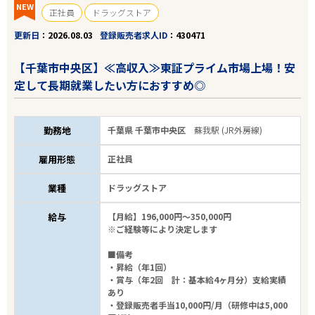
NEW
正社員
ドラッグストア
更新日
2026.08.03
登録販売者求人ID
430471
【千葉市中央区】≪高収入≫東証プライム市場上場！安
定して長期就業したい方におすすめ◎
勤務地
千葉県 千葉市中央区
蘇我駅 (JR外房線)
雇用形態
正社員
業種
ドラッグストア
給与
【月給】196,000円～350,000円
※ご経験等により決定します
■備考
・昇給（年1回）
・賞与（年2回 計：基本給4ヶ月分）支給実績
あり
・登録販売者手当10,000円/月（研修中は5,000