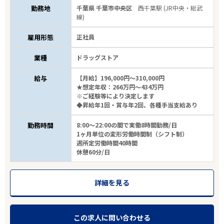
勤務地
千葉県 千葉市中央区
西千葉駅 (JR中央・総武
線)
雇用形態
正社員
業種
ドラッグストア
給与
【月給】196,000円～310,000円
★想定年収：266万円～434万円
※ご経験等により決定します
◆昇給年1回・賞与年2回、各種手当支給あり
勤務時間
8:00～22:00の間で実働8時間勤務/日
1ヶ月単位の変形労働時間制（シフト制）
週所定労働時間40時間
休憩60分/日
詳細を見る
この求人に問い合わせる