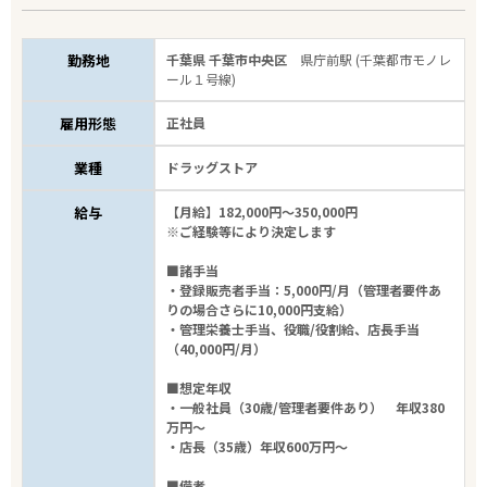
勤務地
千葉県 千葉市中央区
県庁前駅 (千葉都市モノレ
ール１号線)
雇用形態
正社員
業種
ドラッグストア
給与
【月給】182,000円～350,000円
※ご経験等により決定します
■諸手当
・登録販売者手当：5,000円/月（管理者要件あ
りの場合さらに10,000円支給）
・管理栄養士手当、役職/役割給、店長手当
（40,000円/月）
■想定年収
・一般社員（30歳/管理者要件あり） 年収380
万円～
・店長（35歳）年収600万円～
■備考