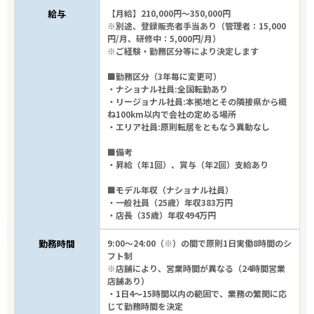
給与
【月給】210,000円～350,000円
※別途、登録販売者手当あり（管理者：15,000
円/月、研修中：5,000円/月）
※ご経験・勤務区分等により決定します
■勤務区分（3年毎に変更可）
・ナショナル社員:全国転勤あり
・リージョナル社員:本拠地とその隣接県から概
ね100km以内で会社の定める場所
・エリア社員:原則転居をともなう異動なし
■備考
・昇給（年1回）、賞与（年2回）支給あり
■モデル年収（ナショナル社員）
・一般社員（25歳）年収383万円
・店長（35歳）年収494万円
勤務時間
9:00～24:00（※）の間で原則1日実働8時間のシ
フト制
※店舗により、営業時間が異なる（24時間営業
店舗あり）
・1日4～15時間以内の範囲で、業務の繁閑に応
じて勤務時間を決定