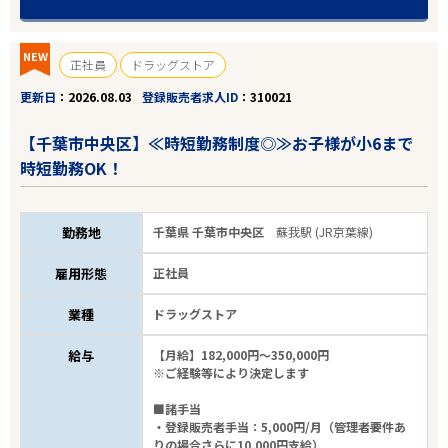
NEW
正社員
ドラッグストア
更新日
2026.08.03
登録販売者求人ID
310021
【千葉市中央区】≪時短勤務制度◎≫お子様が小6まで
時短勤務OK！
勤務地
千葉県 千葉市中央区
蘇我駅 (JR京葉線)
雇用形態
正社員
業種
ドラッグストア
給与
【月給】182,000円～350,000円
※ご経験等により決定します
■諸手当
・登録販売者手当：5,000円/月（管理者要件あ
りの場合さらに10,000円支給）