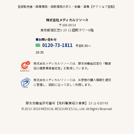
登録販売者・医療事務・調剤事務の求人・転職・募集【チアジョブ登販】
株式会社メディカルリソース
〒108-0014
東京都港区芝5-33-11 田町タワー8階
お問い合わせ
0120-73-1811
平日9:30〜
18:30
株式会社メディカルリソースは、厚生労働省認定の「職業
紹介優良事業者認定」を取得しています。
株式会社メディカルリソースは、お客様の個人情報を適切
に管理し、目的に沿って正しく利用します。
厚生労働省許可番号【有料職業紹介事業】13-ユ-010743
© 2013-2026 MEDICAL RESOURCES Co., Ltd. All Rights Reserved.