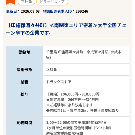
正社員
ドラッグストア
更新日
2026.08.03
登録販売者求人ID
299246
【印旛郡酒々井町】≪南関東エリア密着≫大手全国チェ
ーン傘下の企業です。
勤務地
千葉県 印旛郡酒々井町
京成酒々井駅 (京成本
線)
雇用形態
正社員
業種
ドラッグストア
給与
【月給】196,000円～310,000円
★想定年収：266万円～434万円
※ご経験等により決定します
◆昇給年1回・賞与年2回、各種手当支給あり
勤務時間
8:00～22:00の間で実働8時間勤務/日
1ヶ月単位の変形労働時間制（シフト制）
週所定労働時間40時間