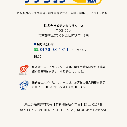
登録販売者・医療事務・調剤事務の求人・転職・募集【チアジョブ登販】
株式会社メディカルリソース
〒108-0014
東京都港区芝5-33-11 田町タワー8階
お問い合わせ
0120-73-1811
平日9:30〜
18:30
株式会社メディカルリソースは、厚生労働省認定の「職業
紹介優良事業者認定」を取得しています。
株式会社メディカルリソースは、お客様の個人情報を適切
に管理し、目的に沿って正しく利用します。
厚生労働省許可番号【有料職業紹介事業】13-ユ-010743
© 2013-2026 MEDICAL RESOURCES Co., Ltd. All Rights Reserved.