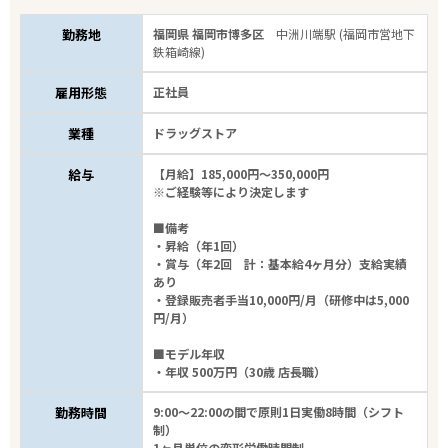
勤務地
福岡県 福岡市博多区
中洲川端駅 (福岡市営地下
鉄箱崎線)
雇用形態
正社員
業種
ドラッグストア
給与
【月給】185,000円～350,000円
※ご経験等により決定します
■備考
・昇給（年1回）
・賞与（年2回 計：基本給4ヶ月分）支給実績
あり
・登録販売者手当10,000円/月（研修中は5,000
円/月）
■モデル年収
・年収 500万円（30歳 店長職）
勤務時間
9:00～22:00の間で原則1日実働8時間（シフト
制）
1ヶ月単位の変形労働時間制