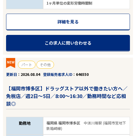
1ヶ月単位の変形労働時間制
詳細を見る
この求人に問い合わせる
NEW
パート
その他
更新日
2026.08.04
登録販売者求人ID
646550
【福岡市博多区】ドラッグストア以外で働きたい方へ／
免税店／週2日～5日／8:00～16:30／勤務時間など応相
談◎
勤務地
福岡県 福岡市博多区
中洲川端駅 (福岡市営地下
鉄箱崎線)