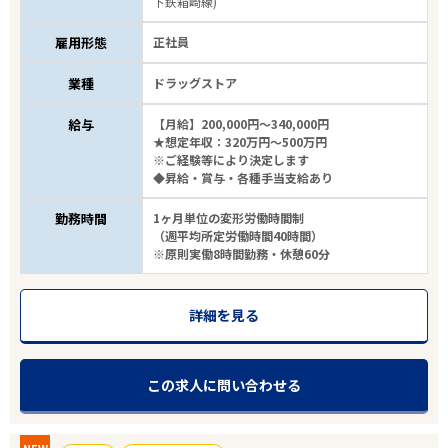
下鉄箱崎線)
雇用形態
正社員
業種
ドラッグストア
給与
【月給】200,000円～340,000円
★想定年収：320万円～500万円
※ご経験等により決定します
◆昇給・賞与・各種手当支給あり
勤務時間
1ヶ月単位の変形労働時間制
（週平均所定労働時間40時間）
※原則実働8時間勤務・休憩60分
詳細を見る
エリアで探す
駅から探す
この求人に問い合わせる
福岡
NEW