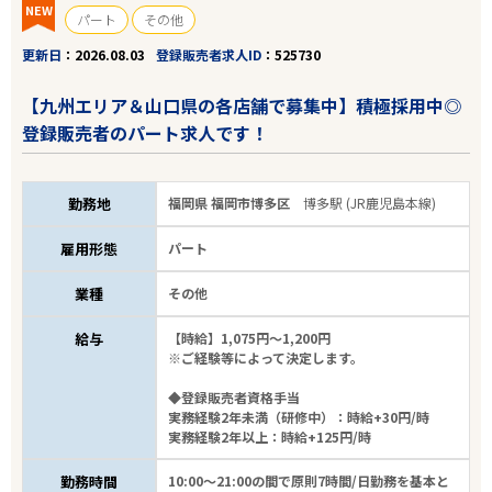
NEW
パート
その他
更新日
2026.08.03
登録販売者求人ID
525730
【九州エリア＆山口県の各店舗で募集中】積極採用中◎
登録販売者のパート求人です！
勤務地
福岡県 福岡市博多区
博多駅 (JR鹿児島本線)
雇用形態
パート
業種
その他
給与
【時給】1,075円～1,200円
※ご経験等によって決定します。
◆登録販売者資格手当
実務経験2年未満（研修中）：時給+30円/時
実務経験2年以上：時給+125円/時
勤務時間
10:00～21:00の間で原則7時間/日勤務を基本と