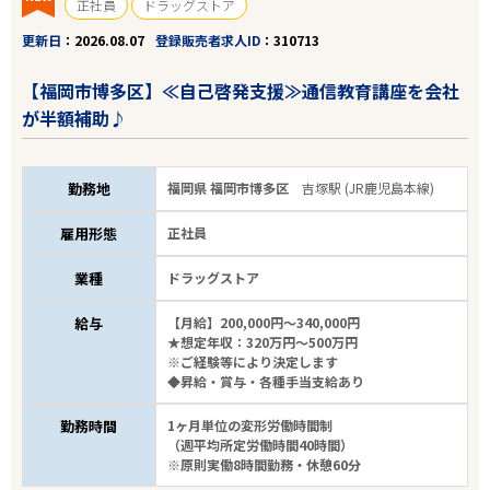
正社員
ドラッグストア
更新日
2026.08.07
登録販売者求人ID
310713
【福岡市博多区】≪自己啓発支援≫通信教育講座を会社
が半額補助♪
勤務地
福岡県 福岡市博多区
吉塚駅 (JR鹿児島本線)
雇用形態
正社員
業種
ドラッグストア
給与
【月給】200,000円～340,000円
★想定年収：320万円～500万円
※ご経験等により決定します
◆昇給・賞与・各種手当支給あり
勤務時間
1ヶ月単位の変形労働時間制
（週平均所定労働時間40時間）
※原則実働8時間勤務・休憩60分