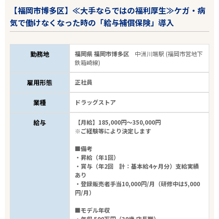
【福岡市博多区】≪大手ならではの福利厚生≫ケガ・病
気で働けなくなった時の「給与補償保険」導入
勤務地
福岡県 福岡市博多区
中洲川端駅 (福岡市営地下
鉄箱崎線)
雇用形態
正社員
業種
ドラッグストア
給与
【月給】185,000円～350,000円
※ご経験等により決定します
■備考
・昇給（年1回）
・賞与（年2回 計：基本給4ヶ月分）支給実績
あり
・登録販売者手当10,000円/月（研修中は5,000
円/月）
■モデル年収
・年収 500万円（30歳 店長職）