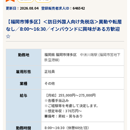
更新日
2026.08.04
登録販売者求人ID
646542
【福岡市博多区】＜訪日外国人向け免税店＞異動や転居
なし／8:00～16:30／インバウンドに興味がある方歓迎
☆
勤務地
福岡県 福岡市博多区
中洲川端駅 (福岡市営地下
鉄空港線)
雇用形態
正社員
業種
その他
給与
【月給】255,000円～275,000円
※各種手当込み
※ご経験等を考慮して決定します。
※想定年収：370万円～
■備考：昇給・賞与あり
勤務時間
8:00～16:30（休憩60分/日）