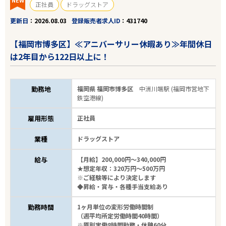
正社員
ドラッグストア
福岡市博多区
更新日
2026.08.03
登録販売者求人ID
431740
業種
【福岡市博多区】≪アニバーサリー休暇あり≫年間休日
は2年目から122日以上に！
雇用形態
20代、30代歓迎
勤務地
福岡県 福岡市博多区
中洲川端駅 (福岡市営地下
鉄空港線)
フリーワード
雇用形態
正社員
業種
ドラッグストア
給与
【月給】200,000円～340,000円
★想定年収：320万円～500万円
13
件
から検索する
※ご経験等により決定します
◆昇給・賞与・各種手当支給あり
勤務時間
1ヶ月単位の変形労働時間制
（週平均所定労働時間40時間）
※原則実働8時間勤務・休憩60分