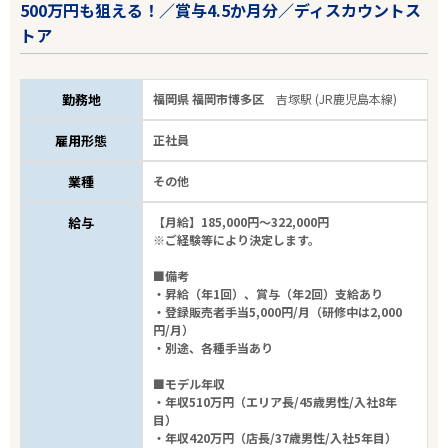
500万円も狙える！／賞与4.5か月分／ディスカウントス
トア
勤務地
福岡県 福岡市博多区
吉塚駅 (JR鹿児島本線)
雇用形態
正社員
業種
その他
給与
【月給】185,000円～322,000円
※ご経験等により決定します。
■備考
・昇給（年1回）、賞与（年2回）支給あり
・登録販売者手当5,000円/月（研修中は2,000
円/月）
・別途、各種手当あり
■モデル年収
・年収510万円（エリア長/45歳男性/入社8年
目）
・年収420万円（店長/37歳男性/入社5年目）