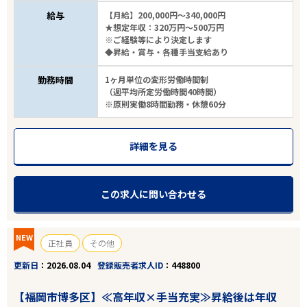
給与
【月給】200,000円～340,000円
★想定年収：320万円～500万円
※ご経験等により決定します
◆昇給・賞与・各種手当支給あり
勤務時間
1ヶ月単位の変形労働時間制
（週平均所定労働時間40時間）
※原則実働8時間勤務・休憩60分
詳細を見る
この求人に問い合わせる
NEW
正社員
その他
更新日
2026.08.04
登録販売者求人ID
448800
【福岡市博多区】≪高年収×手当充実≫昇給後は年収