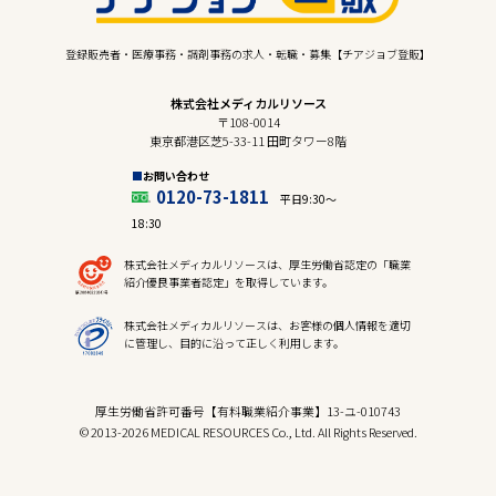
登録販売者・医療事務・調剤事務の求人・転職・募集【チアジョブ登販】
株式会社メディカルリソース
〒108-0014
東京都港区芝5-33-11 田町タワー8階
お問い合わせ
0120-73-1811
平日9:30〜
18:30
株式会社メディカルリソースは、厚生労働省認定の「職業
紹介優良事業者認定」を取得しています。
株式会社メディカルリソースは、お客様の個人情報を適切
に管理し、目的に沿って正しく利用します。
厚生労働省許可番号【有料職業紹介事業】13-ユ-010743
© 2013-2026 MEDICAL RESOURCES Co., Ltd. All Rights Reserved.