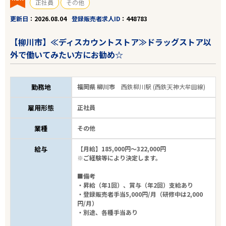
正社員
その他
更新日
2026.08.04
登録販売者求人ID
448783
【柳川市】≪ディスカウントストア≫ドラッグストア以
外で働いてみたい方にお勧め☆
勤務地
福岡県 柳川市
西鉄柳川駅 (西鉄天神大牟田線)
雇用形態
正社員
業種
その他
給与
【月給】185,000円～322,000円
※ご経験等により決定します。
■備考
・昇給（年1回）、賞与（年2回）支給あり
・登録販売者手当5,000円/月（研修中は2,000
円/月）
・別途、各種手当あり