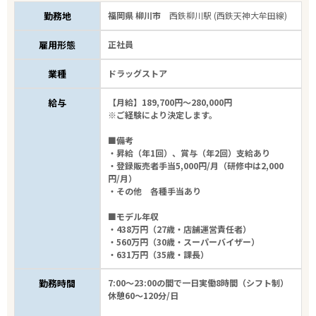
勤務地
福岡県 柳川市
西鉄柳川駅 (西鉄天神大牟田線)
雇用形態
正社員
業種
ドラッグストア
エリアで探す
駅から探す
給与
【月給】189,700円～280,000円
※ご経験により決定します。
■備考
福岡
・昇給（年1回）、賞与（年2回）支給あり
・登録販売者手当5,000円/月（研修中は2,000
柳川市
円/月）
・その他 各種手当あり
業種
■モデル年収
・438万円（27歳・店舗運営責任者）
・560万円（30歳・スーパーバイザー）
雇用形態
・631万円（35歳・課長）
勤務時間
7:00～23:00の間で一日実働8時間（シフト制）
未経験者可
休憩60～120分/日