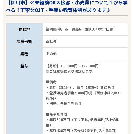
【柳川市】≪未経験OK≫接客・小売業について１から学
べる！丁寧なOJT・手厚い教育体制があります♪
勤務地
福岡県 柳川市
徳益駅 (西鉄天神大牟田線)
雇用形態
正社員
業種
その他
給与
【月給】185,000円～322,000円
※ご経験等により決定します。
■備考
・昇給（年1回）、賞与（年2回）支給あり
・登録販売者手当5,000円/月（研修中は2,000
円/月）
・別途、各種手当あり
■モデル年収
・年収510万円（エリア長/45歳男性/入社8年
目）
・年収420万円（店長/37歳男性/入社5年目）