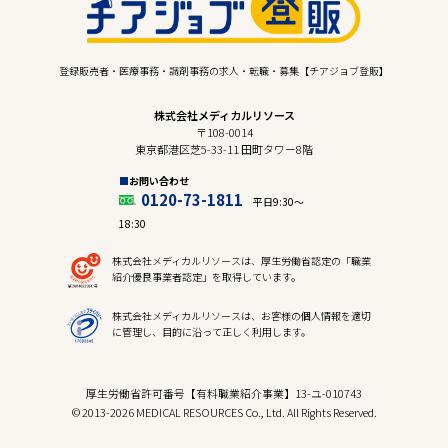
登録販売者・医療事務・調剤事務の求人・転職・募集【チアジョブ登販】
株式会社メディカルリソース
〒108-0014
東京都港区芝5-33-11 田町タワー8階
お問い合わせ
0120-73-1811
平日9:30〜
18:30
株式会社メディカルリソースは、厚生労働省認定の「職業
紹介優良事業者認定」を取得しています。
株式会社メディカルリソースは、お客様の個人情報を適切
に管理し、目的に沿って正しく利用します。
厚生労働省許可番号【有料職業紹介事業】13-ユ-010743
© 2013-2026 MEDICAL RESOURCES Co., Ltd. All Rights Reserved.