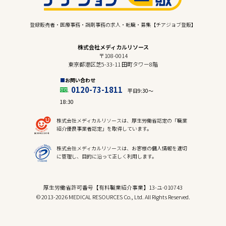
登録販売者・医療事務・調剤事務の求人・転職・募集【チアジョブ登販】
株式会社メディカルリソース
〒108-0014
東京都港区芝5-33-11 田町タワー8階
お問い合わせ
0120-73-1811
平日9:30〜
18:30
株式会社メディカルリソースは、厚生労働省認定の「職業
紹介優良事業者認定」を取得しています。
株式会社メディカルリソースは、お客様の個人情報を適切
に管理し、目的に沿って正しく利用します。
厚生労働省許可番号【有料職業紹介事業】13-ユ-010743
© 2013-2026 MEDICAL RESOURCES Co., Ltd. All Rights Reserved.