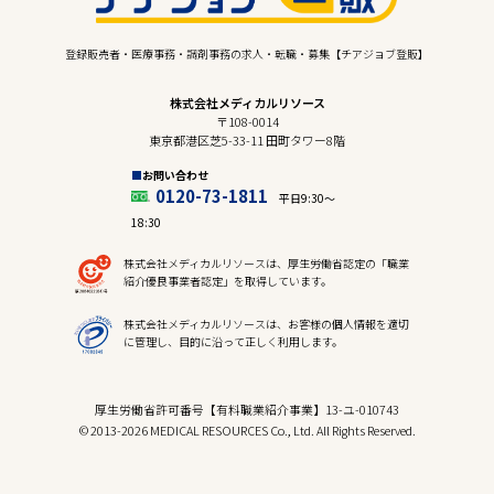
登録販売者・医療事務・調剤事務の求人・転職・募集【チアジョブ登販】
株式会社メディカルリソース
〒108-0014
東京都港区芝5-33-11 田町タワー8階
お問い合わせ
0120-73-1811
平日9:30〜
18:30
株式会社メディカルリソースは、厚生労働省認定の「職業
紹介優良事業者認定」を取得しています。
株式会社メディカルリソースは、お客様の個人情報を適切
に管理し、目的に沿って正しく利用します。
厚生労働省許可番号【有料職業紹介事業】13-ユ-010743
© 2013-2026 MEDICAL RESOURCES Co., Ltd. All Rights Reserved.