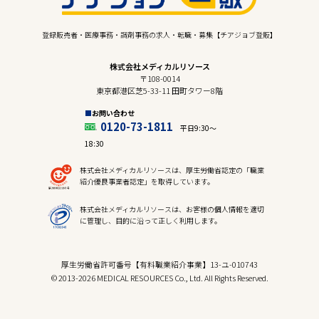
登録販売者・医療事務・調剤事務の求人・転職・募集【チアジョブ登販】
株式会社メディカルリソース
〒108-0014
東京都港区芝5-33-11 田町タワー8階
お問い合わせ
0120-73-1811
平日9:30〜
18:30
株式会社メディカルリソースは、厚生労働省認定の「職業
紹介優良事業者認定」を取得しています。
株式会社メディカルリソースは、お客様の個人情報を適切
に管理し、目的に沿って正しく利用します。
厚生労働省許可番号【有料職業紹介事業】13-ユ-010743
© 2013-2026 MEDICAL RESOURCES Co., Ltd. All Rights Reserved.