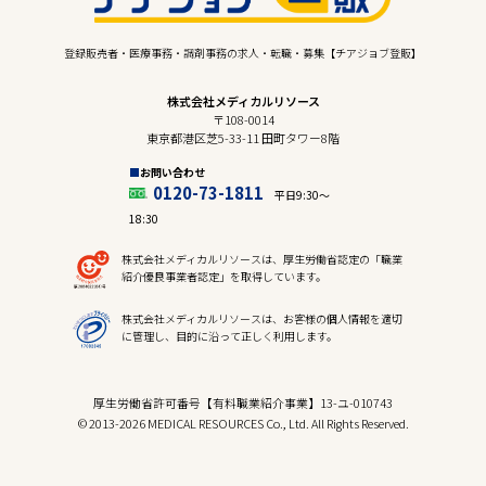
登録販売者・医療事務・調剤事務の求人・転職・募集【チアジョブ登販】
株式会社メディカルリソース
〒108-0014
東京都港区芝5-33-11 田町タワー8階
お問い合わせ
0120-73-1811
平日9:30〜
18:30
株式会社メディカルリソースは、厚生労働省認定の「職業
紹介優良事業者認定」を取得しています。
株式会社メディカルリソースは、お客様の個人情報を適切
に管理し、目的に沿って正しく利用します。
厚生労働省許可番号【有料職業紹介事業】13-ユ-010743
© 2013-2026 MEDICAL RESOURCES Co., Ltd. All Rights Reserved.