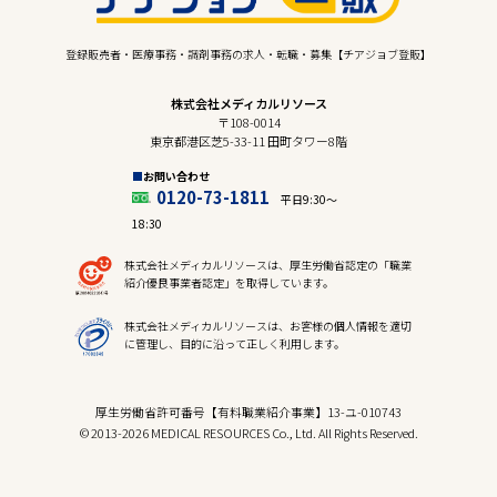
登録販売者・医療事務・調剤事務の求人・転職・募集【チアジョブ登販】
株式会社メディカルリソース
〒108-0014
東京都港区芝5-33-11 田町タワー8階
お問い合わせ
0120-73-1811
平日9:30〜
18:30
株式会社メディカルリソースは、厚生労働省認定の「職業
紹介優良事業者認定」を取得しています。
株式会社メディカルリソースは、お客様の個人情報を適切
に管理し、目的に沿って正しく利用します。
厚生労働省許可番号【有料職業紹介事業】13-ユ-010743
© 2013-2026 MEDICAL RESOURCES Co., Ltd. All Rights Reserved.