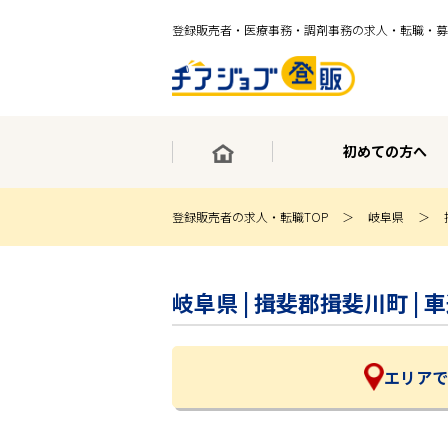
登録販売者・医療事務・調剤事務の求人・転職・募
初めての方へ
登録販売者の求人・転職TOP
岐阜県
×
最短30秒で転職サポート登録
岐阜県 | 揖斐郡揖斐川町 
求人検索
ホーム
初めての方へ
事業部紹介
エリアで
求人検索
求人特集
企業特集
お役立ちコンテンツ