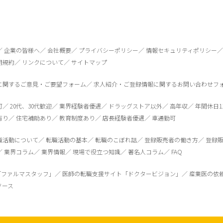
1
件
から検索する
企業の皆様へ
会社概要
プライバシーポリシー
情報セキュリティポリシー
用規約
リンクについて
サイトマップ
に関するご意見・ご要望フォーム
求人紹介・ご登録情報に関するお問い合わせフ
可
20代、30代歓迎
業界経験者優遇
ドラッグストア以外
高年収
年間休日1
有り
住宅補助あり
教育制度あり
店長経験者優遇
車通勤可
職活動について
転職活動の基本
転職のこぼれ話
登録販売者の働き方
登録
業界コラム
業界情報
現場で役立つ知識
著名人コラム
FAQ
「ファルマスタッフ」
医師の転職支援サイト「ドクタービジョン」
産業医の依
ソース