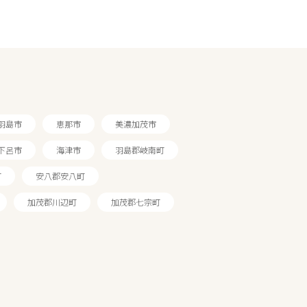
羽島市
恵那市
美濃加茂市
下呂市
海津市
羽島郡岐南町
町
安八郡安八町
加茂郡川辺町
加茂郡七宗町