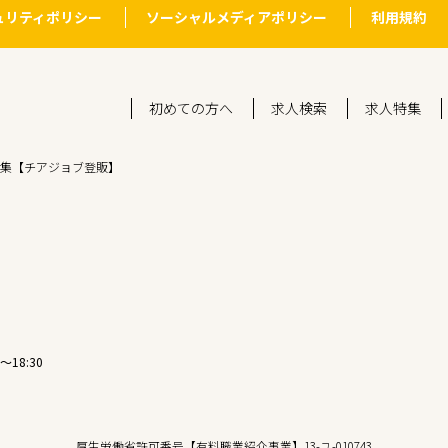
ュリティポリシー
ソーシャルメディアポリシー
利用規約
初めての方へ
求人検索
求人特集
集【チアジョブ登販】
〜18:30
厚生労働省許可番号【有料職業紹介事業】13-ユ-010743