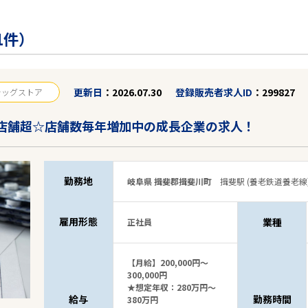
1件）
更新日
2026.07.30
登録販売者求人ID
299827
ラッグストア
0店舗超☆店舗数毎年増加中の成長企業の求人！
勤務地
岐阜県 揖斐郡揖斐川町
揖斐駅 (養老鉄道養老線
雇用形態
業種
正社員
【月給】200,000円～
300,000円
★想定年収：280万円～
給与
勤務時間
380万円