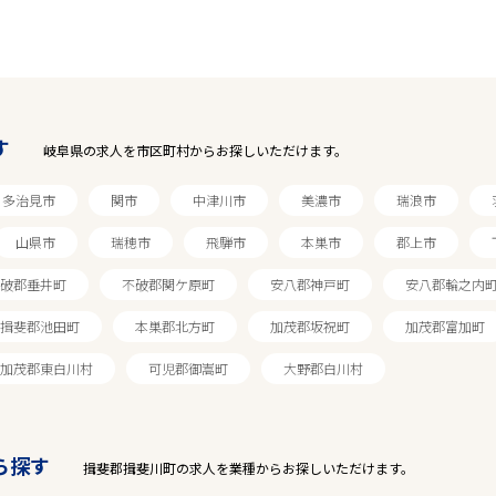
す
岐阜県の求人を市区町村からお探しいただけます。
多治見市
関市
中津川市
美濃市
瑞浪市
山県市
瑞穂市
飛騨市
本巣市
郡上市
破郡垂井町
不破郡関ケ原町
安八郡神戸町
安八郡輪之内
揖斐郡池田町
本巣郡北方町
加茂郡坂祝町
加茂郡富加町
加茂郡東白川村
可児郡御嵩町
大野郡白川村
駅から探す
ら探す
揖斐郡揖斐川町の求人を業種からお探しいただけます。