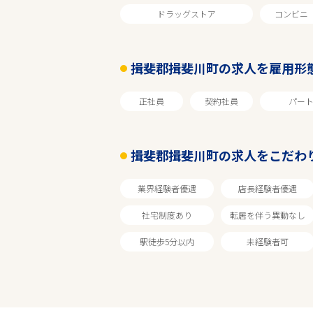
ドラッグストア
コンビニ
岐阜
揖斐郡揖斐川町の求人を雇用形
揖斐郡揖斐川町
正社員
契約社員
パー
業種
揖斐郡揖斐川町の求人をこだわ
雇用形態
業界経験者優遇
店長経験者優遇
車通勤可
社宅制度あり
転居を伴う異動なし
駅徒歩5分以内
未経験者可
フリーワード