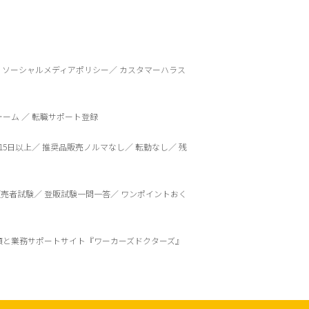
ソーシャルメディアポリシー
カスタマーハラス
ォーム
転職サポート登録
15日以上
推奨品販売ノルマなし
転勤なし
残
販売者試験
登販試験一問一答
ワンポイントおく
頼と業務サポートサイト『ワーカーズドクターズ』