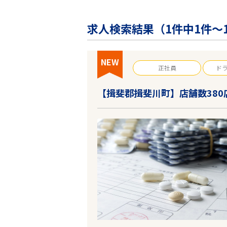
企業の皆様へ
会社概要
求人検索結果（
1
件中1件～
お問い合わせ
閉じる ×
NEW
正社員
ド
【揖斐郡揖斐川町】店舗数38