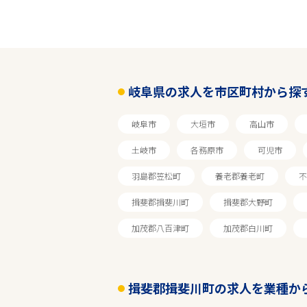
岐阜県の求人を市区町村から探
岐阜市
大垣市
高山市
土岐市
各務原市
可児市
羽島郡笠松町
養老郡養老町
不
揖斐郡揖斐川町
揖斐郡大野町
加茂郡八百津町
加茂郡白川町
エリアで探す
揖斐郡揖斐川町の求人を業種か