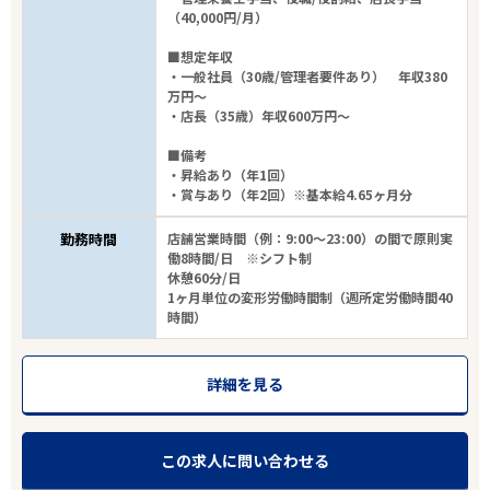
（40,000円/月）
■想定年収
・一般社員（30歳/管理者要件あり） 年収380
万円～
・店長（35歳）年収600万円～
■備考
・昇給あり（年1回）
・賞与あり（年2回）※基本給4.65ヶ月分
勤務時間
店舗営業時間（例：9:00～23:00）の間で原則実
働8時間/日 ※シフト制
休憩60分/日
1ヶ月単位の変形労働時間制（週所定労働時間40
時間）
詳細を見る
この求人に問い合わせる