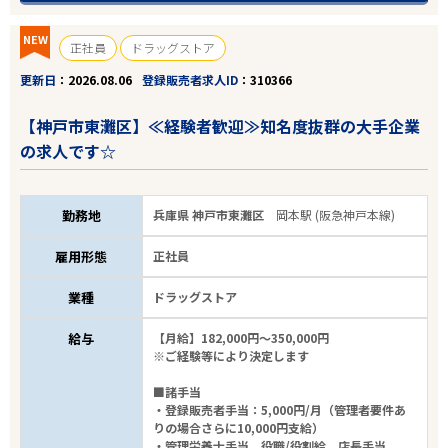
NEW
正社員
ドラッグストア
更新日
2026.08.06
登録販売者求人ID
310366
【神戸市東灘区】≪経験者歓迎≫知名度抜群の大手企業
の求人です☆
勤務地
兵庫県 神戸市東灘区
岡本駅 (阪急神戸本線)
雇用形態
正社員
業種
ドラッグストア
給与
【月給】182,000円～350,000円
※ご経験等により決定します
■諸手当
・登録販売者手当：5,000円/月（管理者要件あ
りの場合さらに10,000円支給）
・管理栄養士手当、役職/役割給、店長手当