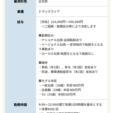
雇用形態
正社員
業種
ドラッグストア
給与
【月給】210,000円～380,000円
※ご経験・勤務区分等により決定します
■勤務区分
・ナショナル社員:全国転勤あり
・リージョナル社員:一定地域内で転居をともな
う異動あり
・ローカル社員:転居をともなう転勤なし
■備考
・昇給（年1回）、賞与（年2回）支給あり
・別途、業績連動型賞与（年1回）支給あり
■モデル年収
・一般社員（26歳）年収400万円
・店長職（29歳）年収480万円
・SV（35歳）年収580万円
勤務時間
9:00～22:00の間で実働1日8時間を基本とする
※休憩60分/日