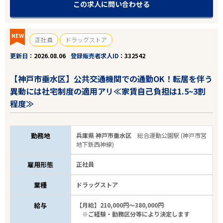
この求人に問い合わせる
NEW
正社員
ドラッグストア
更新日
2026.08.06
登録販売者求人ID
332542
【神戸市垂水区】公共交通機関での通勤OK！転居を伴う
異動には社宅制度の適用アリ≪家賃自己負担は1.5~3割
程度≫
勤務地
兵庫県 神戸市垂水区
総合運動公園駅 (神戸市営
地下鉄西神線)
雇用形態
正社員
業種
ドラッグストア
給与
【月給】210,000円～380,000円
※ご経験・勤務区分等により決定します