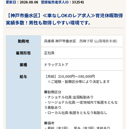
更新日
2026.08.06
登録販売者求人ID
332541
【神戸市垂水区】≪車なしOKのレア求人≫育児休暇取得
実績多数！男性も取得しやすい環境です。
勤務地
兵庫県 神戸市垂水区
西舞子駅 (山陽電鉄本線)
雇用形態
正社員
業種
ドラッグストア
給与
【月給】210,000円～380,000円
※ご経験・勤務区分等により決定します
■勤務区分
・ナショナル社員:全国転勤あり
・リージョナル社員:一定地域内で転居をともな
う異動あり
・ローカル社員:転居をともなう転勤なし
■備考
・昇給（年1回）、賞与（年2回）支給あり