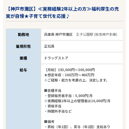
【神戸市灘区】≪実務経験2年以上の方≫福利厚生の充
実が自慢★子育て世代を応援♪
勤務地
兵庫県 神戸市灘区
王子公園駅 (阪急神戸本線)
雇用形態
正社員
業種
ドラッグストア
給与
【月給】193,000円～300,000円
★想定年収：300万円～460万円
※ご経験・能力を考慮の上、決定します。
■各種手当
・登録販売者手当：5,000円/月
※実務経験2年以上の管理者は10,000円/月
・資格手当
・時間外手当など
■備考
・昇給（年1回）、賞与（年2回）支給あり