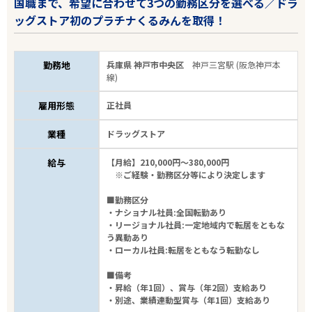
国職まで、希望に合わせて3つの勤務区分を選べる／ドラ
ッグストア初のプラチナくるみんを取得！
勤務地
兵庫県 神戸市中央区
神戸三宮駅 (阪急神戸本
線)
雇用形態
正社員
業種
ドラッグストア
給与
【月給】210,000円～380,000円
※ご経験・勤務区分等により決定します
■勤務区分
・ナショナル社員:全国転勤あり
・リージョナル社員:一定地域内で転居をともな
う異動あり
・ローカル社員:転居をともなう転勤なし
■備考
・昇給（年1回）、賞与（年2回）支給あり
・別途、業績連動型賞与（年1回）支給あり