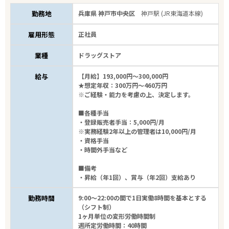
勤務地
兵庫県 神戸市中央区
神戸駅 (JR東海道本線)
エリアで探す
駅から探す
雇用形態
正社員
兵庫
業種
ドラッグストア
給与
【月給】193,000円～300,000円
神戸市
★想定年収：300万円～460万円
※ご経験・能力を考慮の上、決定します。
業種
■各種手当
・登録販売者手当：5,000円/月
雇用形態
※実務経験2年以上の管理者は10,000円/月
・資格手当
・時間外手当など
こだわり条件
■備考
・昇給（年1回）、賞与（年2回）支給あり
フリーワード
勤務時間
9:00～22:00の間で1日実働8時間を基本とする
（シフト制）
1ヶ月単位の変形労働時間制
週所定労働時間：40時間