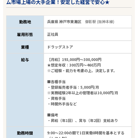
ム市場上場の大手企業！安定した経営で安心★
勤務地
兵庫県 神戸市東灘区
御影駅 (阪神本線)
雇用形態
正社員
業種
ドラッグストア
給与
【月給】193,000円～300,000円
★想定年収：300万円～460万円
※ご経験・能力を考慮の上、決定します。
■各種手当
・登録販売者手当：5,000円/月
※実務経験2年以上の管理者は10,000円/月
・資格手当
・時間外手当など
■備考
・昇給（年1回）、賞与（年2回）支給あり
勤務時間
9:00～22:00の間で1日実働8時間を基本とする