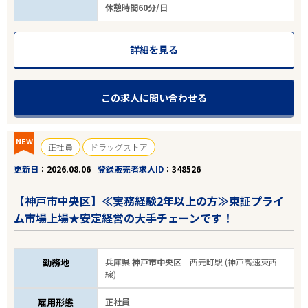
休憩時間60分/日
122
件
から検索する
詳細を見る
この求人に問い合わせる
NEW
正社員
ドラッグストア
更新日
2026.08.06
登録販売者求人ID
348526
【神戸市中央区】≪実務経験2年以上の方≫東証プライ
ム市場上場★安定経営の大手チェーンです！
勤務地
兵庫県 神戸市中央区
西元町駅 (神戸高速東西
線)
雇用形態
正社員