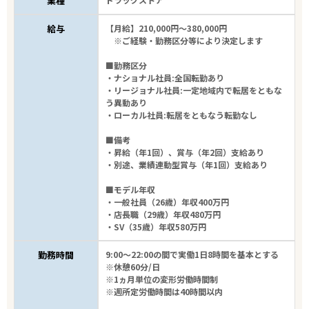
業種
給与
【月給】210,000円～380,000円
※ご経験・勤務区分等により決定します
■勤務区分
・ナショナル社員:全国転勤あり
・リージョナル社員:一定地域内で転居をともな
う異動あり
・ローカル社員:転居をともなう転勤なし
■備考
・昇給（年1回）、賞与（年2回）支給あり
・別途、業績連動型賞与（年1回）支給あり
■モデル年収
・一般社員（26歳）年収400万円
・店長職（29歳）年収480万円
・SV（35歳）年収580万円
勤務時間
9:00～22:00の間で実働1日8時間を基本とする
※休憩60分/日
※1ヵ月単位の変形労働時間制
※週所定労働時間は40時間以内