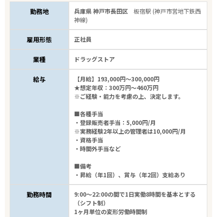
勤務地
兵庫県 神戸市長田区
板宿駅 (神戸市営地下鉄西
神線)
雇用形態
正社員
業種
ドラッグストア
給与
【月給】193,000円～300,000円
★想定年収：300万円～460万円
※ご経験・能力を考慮の上、決定します。
■各種手当
・登録販売者手当：5,000円/月
※実務経験2年以上の管理者は10,000円/月
・資格手当
・時間外手当など
■備考
・昇給（年1回）、賞与（年2回）支給あり
勤務時間
9:00～22:00の間で1日実働8時間を基本とする
（シフト制）
1ヶ月単位の変形労働時間制