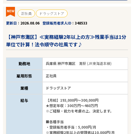
NEW
正社員
ドラッグストア
更新日
2026.08.06
登録販売者求人ID
348533
【神戸市灘区】≪実務経験2年以上の方≫残業手当は1分
単位で計算！法令順守の社風です♪
勤務地
兵庫県 神戸市灘区
灘駅 (JR東海道本線)
雇用形態
正社員
業種
ドラッグストア
給与
【月給】193,000円～300,000円
★想定年収：300万円～460万円
※ご経験・能力を考慮の上、決定します。
■各種手当
・登録販売者手当：5,000円/月
※実務経験2年以上の管理者は10,000円/月