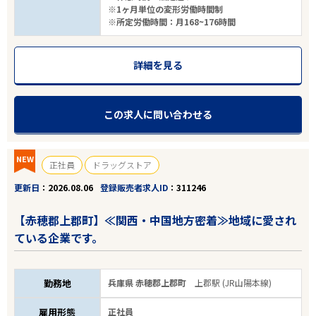
※1ヶ月単位の変形労働時間制
※所定労働時間：月168~176時間
詳細を見る
この求人に問い合わせる
NEW
正社員
ドラッグストア
更新日
2026.08.06
登録販売者求人ID
311246
【赤穂郡上郡町】≪関西・中国地方密着≫地域に愛され
ている企業です。
勤務地
兵庫県 赤穂郡上郡町
上郡駅 (JR山陽本線)
雇用形態
正社員