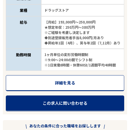
業種
ドラッグストア
給与
【月給】193,000円～250,000円
★想定年収：250万円～380万円
※ご経験を考慮し決定します
◆別途登録販売者手当8,000円/月あり
◆昇給年1回（4月）、賞与年2回（7,12月）あり
勤務時間
1ヶ月単位の変形労働時間制
※9:00～24:00の間でシフト制
※1日実働8時間・休憩60分/1週間平均40時間
詳細を見る
この求人に問い合わせる
あなたの条件に合った職場をお探しします
エリアで探す
駅から探す