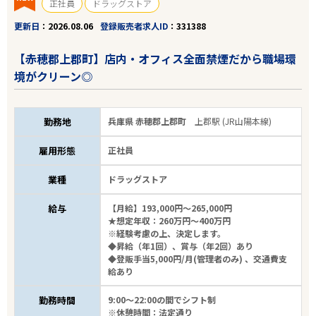
正社員
ドラッグストア
更新日
2026.08.06
登録販売者求人ID
331388
【赤穂郡上郡町】店内・オフィス全面禁煙だから職場環
境がクリーン◎
勤務地
兵庫県 赤穂郡上郡町
上郡駅 (JR山陽本線)
雇用形態
正社員
業種
ドラッグストア
給与
【月給】193,000円～265,000円
★想定年収：260万円～400万円
※経験考慮の上、決定します。
◆昇給（年1回）、賞与（年2回）あり
◆登販手当5,000円/月(管理者のみ) 、交通費支
給あり
勤務時間
9:00～22:00の間でシフト制
※休憩時間：法定通り