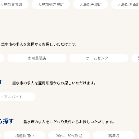
大島郡喜界町
大島郡徳之島町
大島郡天城町
大島郡伊仙
垂水市の求人を業種からお探しいただけます。
家電量販店
ホームセンター
す
垂水市の求人を雇用形態からお探しいただけます。
駅から探す
ト・アルバイト
ら探す
垂水市の求人をこだわり条件からお探しいただけます。
積極採用中
20代、30代歓迎
高年収