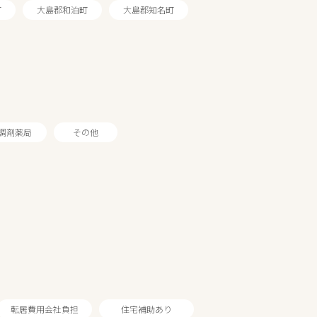
町
大島郡和泊町
大島郡知名町
調剤薬局
その他
転居費用会社負担
住宅補助あり