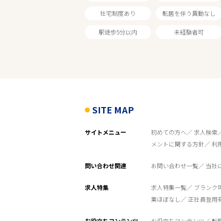
社宅制度あり
転居を伴う異動なし
家電量販店
駅徒歩5分以内
未経験者可
雇用形態
こだわり条件
SITE MAP
フリーワード
サイトメニュー
初めての方へ
求人検索
メントに関する方針
利
問い合わせ関連
お問い合わせ一覧
当社
求人特集
求人特集一覧
ブランク
業ほぼなし
正社員登用
お役立ちコンテンツ
お役立ちコンテンツ
転