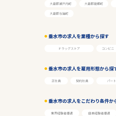
大島郡瀬戸内町
大島郡龍郷町
大島郡与論町
垂水市の求人を業種から探す
ドラッグストア
コンビニ
垂水市の求人を雇用形態から探
エリアで探す
正社員
契約社員
パー
鹿児島
垂水市の求人をこだわり条件か
垂水市
業界経験者優遇
店長経験者優遇