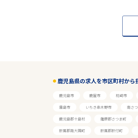
鹿児島県の求人を市区町村から
鹿児島市
鹿屋市
枕崎市
霧島市
いちき串木野市
南さつ
鹿児島郡十島村
薩摩郡さつま町
肝属郡南大隅町
肝属郡肝付町