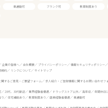
車通勤可
ブランク可
教育制度あり
企業の皆様へ
会社概要
プライバシーポリシー
情報セキュリティポリシー
用規約
リンクについて
サイトマップ
に関するご意見・ご要望フォーム
求人紹介・ご登録情報に関するお問い合わせフ
0
件
から検索する
可
20代、30代歓迎
業界経験者優遇
ドラッグストア以外
高年収
年間休日1
有り
住宅補助あり
教育制度あり
店長経験者優遇
車通勤可
職活動について
転職活動の基本
転職のこぼれ話
登録販売者の働き方
登録