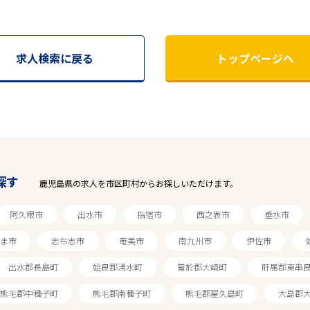
求人検索に戻る
トップページへ
探す
鹿児島県の求人を市区町村からお探しいただけます。
阿久根市
出水市
指宿市
西之表市
垂水市
ま市
志布志市
奄美市
南九州市
伊佐市
出水郡長島町
姶良郡湧水町
曽於郡大崎町
肝属郡東串
熊毛郡中種子町
熊毛郡南種子町
熊毛郡屋久島町
大島郡