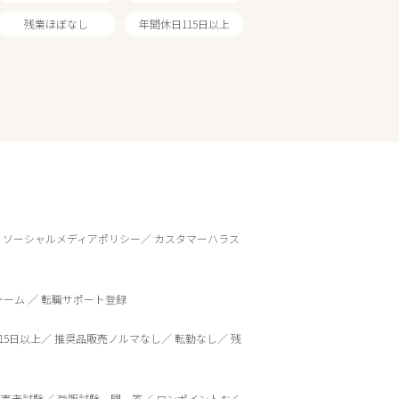
残業ほぼなし
年間休日115日以上
ソーシャルメディアポリシー
カスタマーハラス
ォーム
転職サポート登録
15日以上
推奨品販売ノルマなし
転勤なし
残
販売者試験
登販試験一問一答
ワンポイントおく