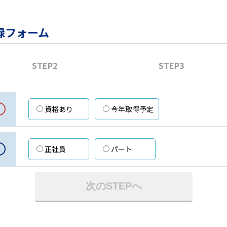
録フォーム
STEP2
STEP3
資格あり
今年取得予定
意
正社員
パート
次のSTEPへ