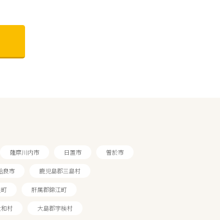
薩摩川内市
日置市
曽於市
姶良市
鹿児島郡三島村
良町
肝属郡錦江町
大和村
大島郡宇検村