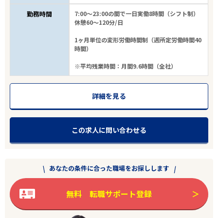
勤務時間
7:00～23:00の間で一日実働8時間（シフト制）
休憩60～120分/日
1ヶ月単位の変形労働時間制（週所定労働時間40
時間）
※平均残業時間：月間9.6時間（全社）
エリアで探す
駅から探す
詳細を見る
鹿児島
この求人に問い合わせる
志布志市
業種
あなたの条件に合った職場をお探しします
雇用形態
無料 転職サポート登録
ブランク可