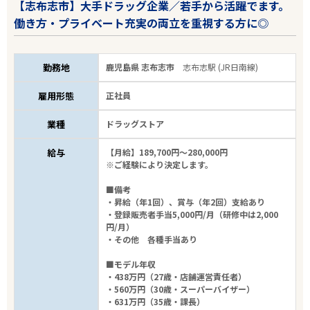
【志布志市】大手ドラッグ企業／若手から活躍でます。
働き方・プライベート充実の両立を重視する方に◎
勤務地
鹿児島県 志布志市
志布志駅 (JR日南線)
雇用形態
正社員
業種
ドラッグストア
給与
【月給】189,700円～280,000円
※ご経験により決定します。
■備考
・昇給（年1回）、賞与（年2回）支給あり
・登録販売者手当5,000円/月（研修中は2,000
円/月）
・その他 各種手当あり
■モデル年収
・438万円（27歳・店舗運営責任者）
・560万円（30歳・スーパーバイザー）
・631万円（35歳・課長）