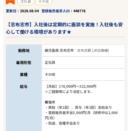
正社員
その他
更新日
2026.08.04
登録販売者求人ID
448776
【志布志市】入社後は定期的に面談を実施！入社後も安
心して働ける環境があります★
勤務地
鹿児島県 志布志市
志布志駅 (JR日南線)
雇用形態
正社員
業種
その他
給与
【月給】178,000円～322,000円
※ご経験等により決定します。
■備考
・昇給（年1回）、賞与（年2回）支給あり
・登録販売者手当5,000円/月（研修中は2,000
円/月）
・別途、各種手当あり