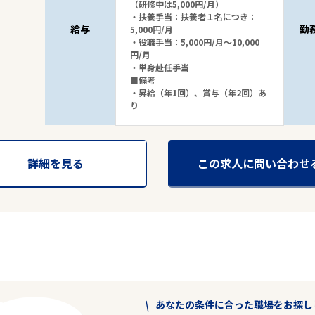
（研修中は5,000円/月）
・扶養手当：扶養者１名につき：
給与
勤
5,000円/月
・役職手当：5,000円/月～10,000
円/月
・単身赴任手当
■備考
・昇給（年1回）、賞与（年2回）あ
り
詳細を見る
この求人に問い合わせ
あなたの条件に合った職場をお探し