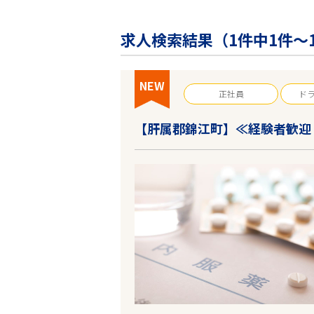
企業の皆様へ
会社概要
求人検索結果（
1
件中1件～
お問い合わせ
閉じる ×
NEW
正社員
ド
【肝属郡錦江町】≪経験者歓迎