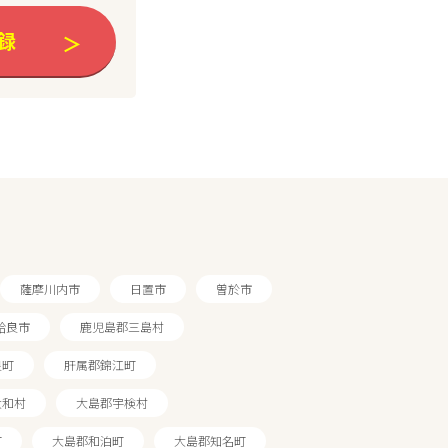
録
薩摩川内市
日置市
曽於市
姶良市
鹿児島郡三島村
良町
肝属郡錦江町
大和村
大島郡宇検村
町
大島郡和泊町
大島郡知名町