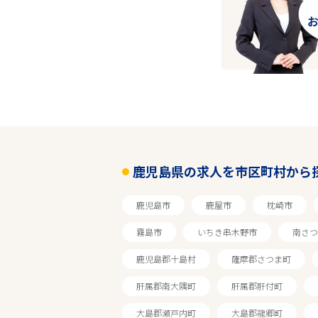
鹿児島県の求人を市区町村から
鹿児島市
鹿屋市
枕崎市
霧島市
いちき串木野市
南さつ
鹿児島郡十島村
薩摩郡さつま町
肝属郡南大隅町
肝属郡肝付町
大島郡瀬戸内町
大島郡龍郷町