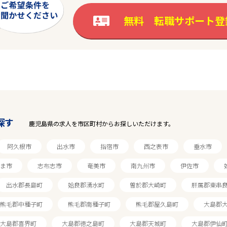
無料 転職サポート登
探す
鹿児島県の求人を市区町村からお探しいただけます。
阿久根市
出水市
指宿市
西之表市
垂水市
ま市
志布志市
奄美市
南九州市
伊佐市
出水郡長島町
姶良郡湧水町
曽於郡大崎町
肝属郡東串
熊毛郡中種子町
熊毛郡南種子町
熊毛郡屋久島町
大島郡
大島郡喜界町
大島郡徳之島町
大島郡天城町
大島郡伊仙