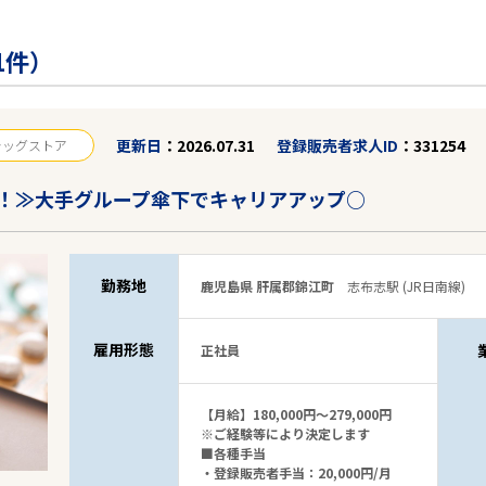
1件）
更新日
2026.07.31
登録販売者求人ID
331254
ラッグストア
！≫大手グループ傘下でキャリアアップ○
勤務地
鹿児島県 肝属郡錦江町
志布志駅 (JR日南線)
雇用形態
正社員
【月給】180,000円～279,000円
※ご経験等により決定します
■各種手当
・登録販売者手当：20,000円/月