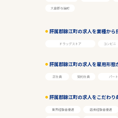
エリアで探す
大島郡与論町
肝属郡錦江町の求人を業種から
鹿児島
ドラッグストア
コンビニ
肝属郡錦江町
肝属郡錦江町の求人を雇用形態
業種
正社員
契約社員
パー
雇用形態
肝属郡錦江町の求人をこだわり
車通勤可
業界経験者優遇
店長経験者優遇
フリーワード