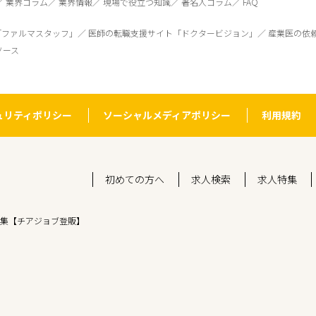
業界コラム
業界情報
現場で役立つ知識
著名人コラム
FAQ
「ファルマスタッフ」
医師の転職支援サイト「ドクタービジョン」
産業医の依
ソース
ュリティポリシー
ソーシャルメディアポリシー
利用規約
初めての方へ
求人検索
求人特集
集【チアジョブ登販】