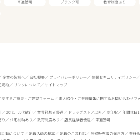
車通勤可
ブランク可
教育制度あり
1
件
から検索する
企業の皆様へ
会社概要
プライバシーポリシー
情報セキュリティポリシー
用規約
リンクについて
サイトマップ
に関するご意見・ご要望フォーム
求人紹介・ご登録情報に関するお問い合わせフ
可
20代、30代歓迎
業界経験者優遇
ドラッグストア以外
高年収
年間休日1
有り
住宅補助あり
教育制度あり
店長経験者優遇
車通勤可
職活動について
転職活動の基本
転職のこぼれ話
登録販売者の働き方
登録