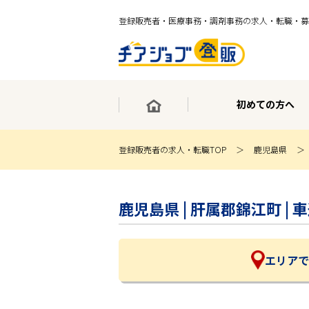
登録販売者・医療事務・調剤事務の求人・転職・募
初めての方へ
登録販売者の求人・転職TOP
鹿児島県
×
最短30秒で転職サポート登録
鹿児島県 | 肝属郡錦江町 
求人検索
ホーム
初めての方へ
事業部紹介
エリアで
求人検索
求人特集
企業特集
お役立ちコンテンツ