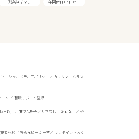
残業ほぼなし
年間休日115日以上
ソーシャルメディアポリシー
カスタマーハラス
ォーム
転職サポート登録
15日以上
推奨品販売ノルマなし
転勤なし
残
販売者試験
登販試験一問一答
ワンポイントおく