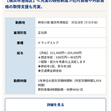
【横浜市港南区】≪充実の研修制度≫社内資格や外部資
格の取得支援も充実。
勤務地
神奈川県 横浜市港南区
屏風浦駅 (京急本線)
雇用形態
正社員
業種
ドラッグストア
給与
【月給】211,000円～250,000円
★想定年収：300万円～430万円
※経験・能力を考慮の上決定します
◆昇給年1回、賞与年2回
◆交通費全額支給
勤務時間
1年単位の変形労働時間制（所定労働時間2,016
時間）
原則実働8時間勤務・休憩60分/日
詳細を見る