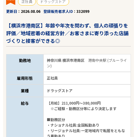
正社員
ドラッグストア
更新日
2026.08.06
登録販売者求人ID
332099
【横浜市港南区】年齢や年次を問わず、個人の頑張りを
評価／地域密着の経営方針／お客さまに寄り添った店舗
づくりと接客ができる◎
勤務地
神奈川県 横浜市港南区
港南中央駅 (ブルーライ
ン)
雇用形態
正社員
業種
ドラッグストア
給与
【月給】211,000円～380,000円
※ご経験・勤務区分等により決定します
■勤務区分
・ナショナル社員:全国転勤あり
・リージョナル社員:一定地域内で転居をともな
う異動あり