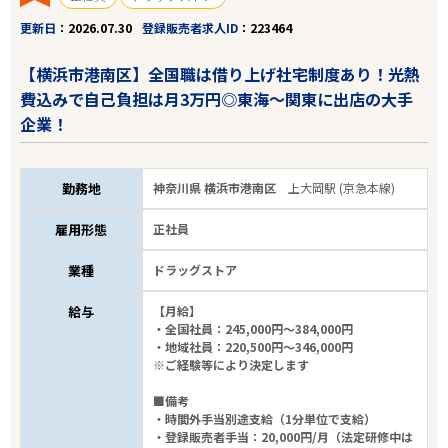
更新日
2026.07.30
登録販売者求人ID
223464
【横浜市港南区】全国職は借り上げ社宅制度あり！光熱
費込みで自己負担は月3万円◎東海～関東に出店の大手
企業！
勤務地
神奈川県 横浜市港南区
上大岡駅 (京急本線)
雇用形態
正社員
業種
ドラッグストア
給与
【月給】
・全国社員：245,000円～384,000円
・地域社員：220,500円～346,000円
※ご経験等により決定します
■備考
・時間外手当別途支給（1分単位で支給）
・登録販売者手当：20,000円/月（法定研修中は