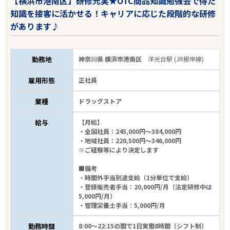
【横浜市港南区】研修充実★OTC商品知識勉強会で得た
知識を接客に活かせる！キャリアに応じた段階的な研修
があります♪
勤務地
神奈川県 横浜市港南区
洋光台駅 (JR根岸線)
雇用形態
正社員
業種
ドラッグストア
給与
【月給】
・全国社員：245,000円～384,000円
・地域社員：220,500円～346,000円
※ご経験等により決定します
■備考
・時間外手当別途支給（1分単位で支給）
・登録販売者手当：20,000円/月（法定研修中は
5,000円/月）
・管理栄養士手当：5,000円/月
勤務時間
8:00～22:15の間で1日実働8時間（シフト制）