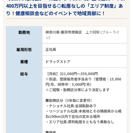
400万円以上を目指せる◎転居なしの「エリア制度」あ
り！健康相談会などのイベントで地域貢献に！
勤務地
神奈川県 横浜市港南区
上大岡駅 (ブルーライ
ン)
雇用形態
正社員
業種
ドラッグストア
給与
【月給】211,000円～350,000円
※別途、登録販売者手当あり（管理者：15,000
円/月、研修中：5,000円/月）
※ご経験・勤務区分等により決定します
■勤務区分（3年毎に変更可）
・ナショナル社員:全国転勤あり
・リージョナル社員:本拠地とその隣接県から概
ね100km以内で会社の定める場所
・エリア社員:原則転居をともなう異動なし
■備考