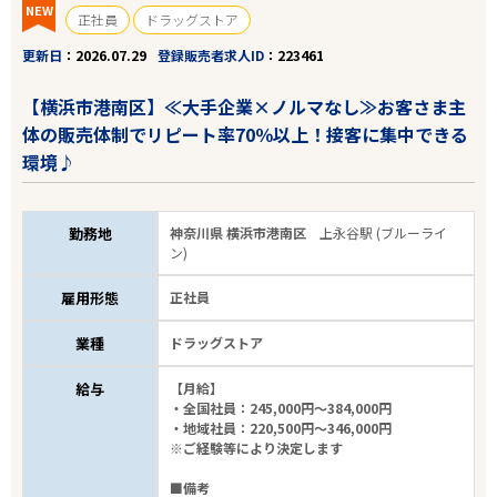
NEW
正社員
ドラッグストア
更新日
2026.07.29
登録販売者求人ID
223461
【横浜市港南区】≪大手企業×ノルマなし≫お客さま主
体の販売体制でリピート率70％以上！接客に集中できる
環境♪
勤務地
神奈川県 横浜市港南区
上永谷駅 (ブルーライ
ン)
雇用形態
正社員
業種
ドラッグストア
給与
【月給】
・全国社員：245,000円～384,000円
・地域社員：220,500円～346,000円
※ご経験等により決定します
■備考