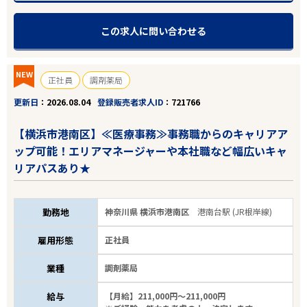
この求人に問い合わせる
NEW
正社員
調剤薬局
更新日
2026.08.04
登録販売者求人ID
721766
【横浜市港南区】≪医療事務≫事務職からのキャリアア
ップ可能！エリアマネージャーや本社職など幅広いキャ
リアパスあり★
勤務地
神奈川県 横浜市港南区
港南台駅 (JR根岸線)
雇用形態
正社員
業種
調剤薬局
給与
【月給】211,000円～211,000円