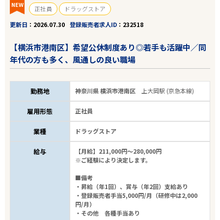
NEW
正社員
ドラッグストア
更新日
2026.07.30
登録販売者求人ID
232518
【横浜市港南区】希望公休制度あり◎若手も活躍中／同
年代の方も多く、風通しの良い職場
勤務地
神奈川県 横浜市港南区
上大岡駅 (京急本線)
雇用形態
正社員
業種
ドラッグストア
給与
【月給】211,000円～280,000円
※ご経験により決定します。
■備考
・昇給（年1回）、賞与（年2回）支給あり
・登録販売者手当5,000円/月（研修中は2,000
円/月）
・その他 各種手当あり