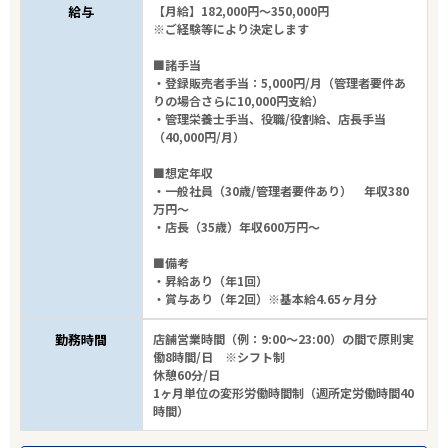
給与
【月給】182,000円～350,000円
※ご経験等により決定します
■諸手当
・登録販売者手当：5,000円/月（管理者要件あ
りの場合さらに10,000円支給）
・管理栄養士手当、役職/役割給、店長手当
（40,000円/月）
■想定年収
・一般社員（30歳/管理者要件あり） 年収380
万円～
・店長（35歳）年収600万円～
■備考
・昇給あり（年1回）
・賞与あり（年2回）※基本給4.65ヶ月分
勤務時間
店舗営業時間（例：9:00～23:00）の間で原則実
働8時間/日 ※シフト制
休憩60分/日
1ヶ月単位の変形労働時間制（週所定労働時間40
時間）