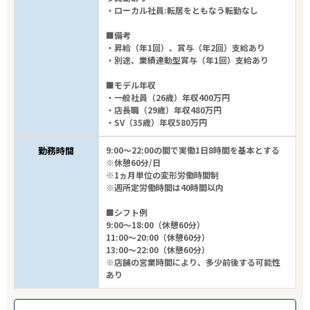
・ローカル社員:転居をともなう転勤なし
■備考
・昇給（年1回）、賞与（年2回）支給あり
・別途、業績連動型賞与（年1回）支給あり
■モデル年収
・一般社員（26歳）年収400万円
・店長職（29歳）年収480万円
・SV（35歳）年収580万円
勤務時間
9:00～22:00の間で実働1日8時間を基本とする
※休憩60分/日
※1ヵ月単位の変形労働時間制
※週所定労働時間は40時間以内
■シフト例
9:00～18:00（休憩60分）
11:00～20:00（休憩60分）
13:00～22:00（休憩60分）
※店舗の営業時間により、多少前後する可能性
あり