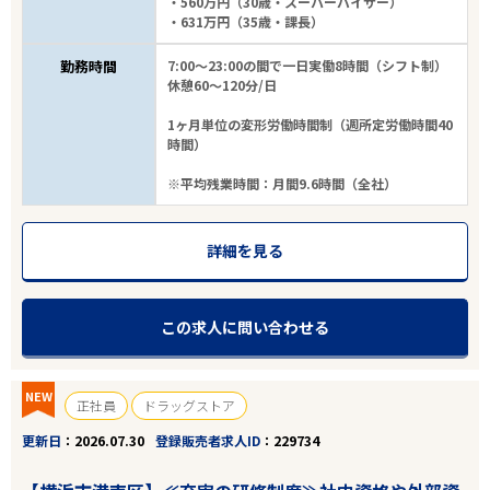
・560万円（30歳・スーパーバイザー）
・631万円（35歳・課長）
21
件
勤務時間
7:00～23:00の間で一日実働8時間（シフト制）
から検索する
休憩60～120分/日
1ヶ月単位の変形労働時間制（週所定労働時間40
時間）
※平均残業時間：月間9.6時間（全社）
詳細を見る
この求人に問い合わせる
NEW
正社員
ドラッグストア
更新日
2026.07.30
登録販売者求人ID
229734