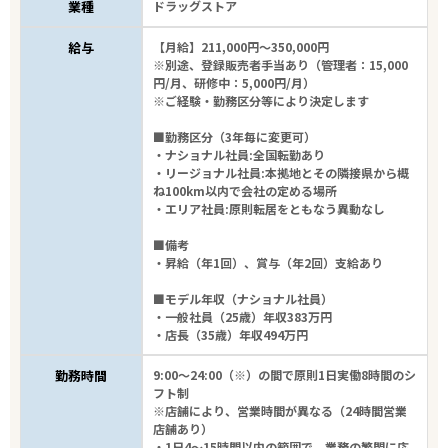
業種
ドラッグストア
給与
【月給】211,000円～350,000円
※別途、登録販売者手当あり（管理者：15,000
円/月、研修中：5,000円/月）
※ご経験・勤務区分等により決定します
■勤務区分（3年毎に変更可）
・ナショナル社員:全国転勤あり
・リージョナル社員:本拠地とその隣接県から概
ね100km以内で会社の定める場所
・エリア社員:原則転居をともなう異動なし
■備考
・昇給（年1回）、賞与（年2回）支給あり
■モデル年収（ナショナル社員）
・一般社員（25歳）年収383万円
・店長（35歳）年収494万円
勤務時間
9:00～24:00（※）の間で原則1日実働8時間のシ
フト制
※店舗により、営業時間が異なる（24時間営業
店舗あり）
・1日4～15時間以内の範囲で、業務の繁閑に応