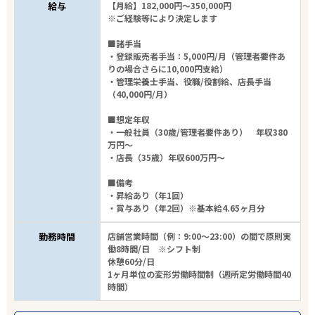
給与
【月給】182,000円～350,000円
※ご経験等により決定します
■諸手当
・登録販売者手当：5,000円/月（管理者要件あ
りの場合さらに10,000円支給）
・管理栄養士手当、役職/役割給、店長手当
（40,000円/月）
■想定年収
・一般社員（30歳/管理者要件あり） 年収380
万円～
・店長（35歳）年収600万円～
■備考
・昇給あり（年1回）
・賞与あり（年2回）※基本給4.65ヶ月分
勤務時間
店舗営業時間（例：9:00～23:00）の間で原則実
働8時間/日 ※シフト制
休憩60分/日
1ヶ月単位の変形労働時間制（週所定労働時間40
時間）