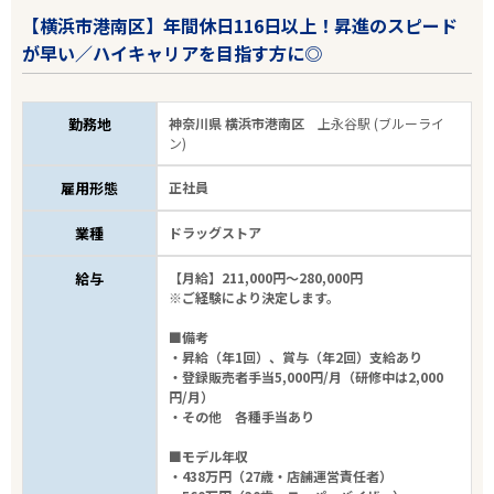
【横浜市港南区】年間休日116日以上！昇進のスピード
が早い／ハイキャリアを目指す方に◎
エリアで探す
駅から探す
勤務地
神奈川県 横浜市港南区
上永谷駅 (ブルーライ
神奈川
ン)
雇用形態
正社員
横浜市港南区
業種
ドラッグストア
業種
給与
【月給】211,000円～280,000円
※ご経験により決定します。
雇用形態
■備考
・昇給（年1回）、賞与（年2回）支給あり
こだわり条件
・登録販売者手当5,000円/月（研修中は2,000
円/月）
・その他 各種手当あり
フリーワード
■モデル年収
・438万円（27歳・店舗運営責任者）