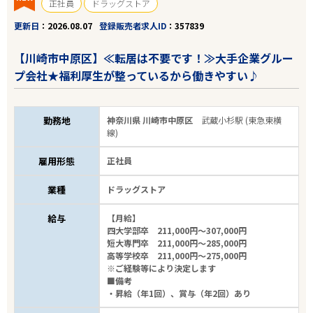
正社員
ドラッグストア
更新日
2026.08.07
登録販売者求人ID
357839
【川崎市中原区】≪転居は不要です！≫大手企業グルー
プ会社★福利厚生が整っているから働きやすい♪
勤務地
神奈川県 川崎市中原区
武蔵小杉駅 (東急東横
線)
雇用形態
正社員
業種
ドラッグストア
給与
【月給】
四大学部卒 211,000円～307,000円
短大専門卒 211,000円～285,000円
高等学校卒 211,000円～275,000円
※ご経験等により決定します
■備考
・昇給（年1回）、賞与（年2回）あり