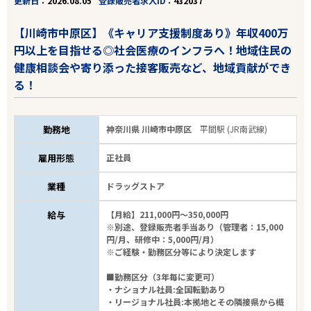
更新日
2026.08.05
登録販売者求人ID
432037
【川崎市中原区】《キャリア支援制度あり》年収400万
円以上を目指せる◎社会医療のインフラへ！地域住民の
健康相談会や寄り添った接客販売など、地域貢献ができ
る！
勤務地
神奈川県 川崎市中原区
平間駅 (JR南武線)
雇用形態
正社員
業種
ドラッグストア
給与
【月給】211,000円～350,000円
※別途、登録販売者手当あり（管理者：15,000
円/月、研修中：5,000円/月）
※ご経験・勤務区分等により決定します
■勤務区分（3年毎に変更可）
・ナショナル社員:全国転勤あり
・リージョナル社員:本拠地とその隣接県から概