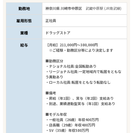
勤務地
神奈川県 川崎市中原区
武蔵中原駅 (JR南武線)
雇用形態
正社員
業種
ドラッグストア
給与
【月給】211,000円～380,000円
※ご経験・勤務区分等により決定します
■勤務区分
・ナショナル社員:全国転勤あり
・リージョナル社員:一定地域内で転居をともな
う異動あり
・ローカル社員:転居をともなう転勤なし
■備考
・昇給（年1回）、賞与（年2回）支給あり
・別途、業績連動型賞与（年1回）支給あり
■モデル年収
・一般社員（26歳）年収400万円
・店長職（29歳）年収480万円
・SV（35歳）年収580万円