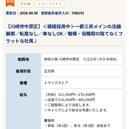
NEW
正社員
ドラッグストア
更新日
2026.08.05
登録販売者求人ID
596191
35
件
から検索する
【川崎市中原区】＜積極採用中＞一都三県メインの店舗
展開／転居なし／車なしOK／職種・役職間の隔てなくフ
ラットな社風♪
勤務地
神奈川県 川崎市中原区
元住吉駅 (東急東横線)
雇用形態
正社員
業種
ドラッグストア
給与
【月給】211,000円～275,000円
※店長で310,000円～400,000円
※ご経験等により決定します。
※キャリアにより給与は考慮いたします。
■備考
・昇給（年1回）、賞与（年2回）支給あり