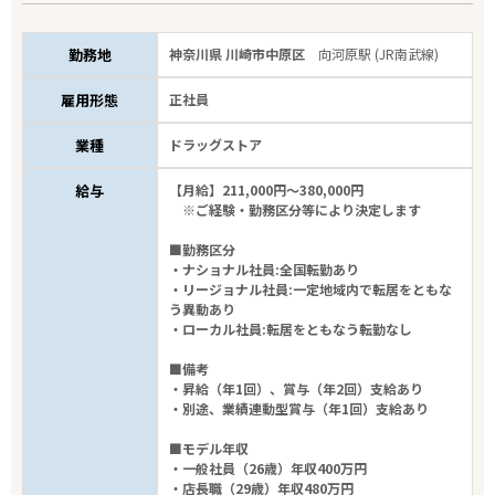
勤務地
神奈川県 川崎市中原区
向河原駅 (JR南武線)
雇用形態
正社員
業種
ドラッグストア
給与
【月給】211,000円～380,000円
※ご経験・勤務区分等により決定します
■勤務区分
・ナショナル社員:全国転勤あり
・リージョナル社員:一定地域内で転居をともな
う異動あり
・ローカル社員:転居をともなう転勤なし
■備考
・昇給（年1回）、賞与（年2回）支給あり
・別途、業績連動型賞与（年1回）支給あり
■モデル年収
・一般社員（26歳）年収400万円
・店長職（29歳）年収480万円