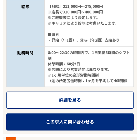
給与
【月給】211,000円～275,000円
※店長で310,000円～400,000円
※ご経験等により決定します。
エリアで探す
駅から探す
※キャリアにより給与は考慮いたします。
■備考
・昇給（年1回）、賞与（年2回）支給あり
神奈川
勤務時間
8:00～22:30の時間内で、1日実働8時間のシフト
川崎市中原区
制
休憩時間：60分/日
※店舗により営業時間は異なります。
業種
※1ヶ月単位の変形労働時間制
（週の所定労働時間：1ヶ月を平均して40時間）
雇用形態
詳細を見る
こだわり条件
この求人に問い合わせる
フリーワード