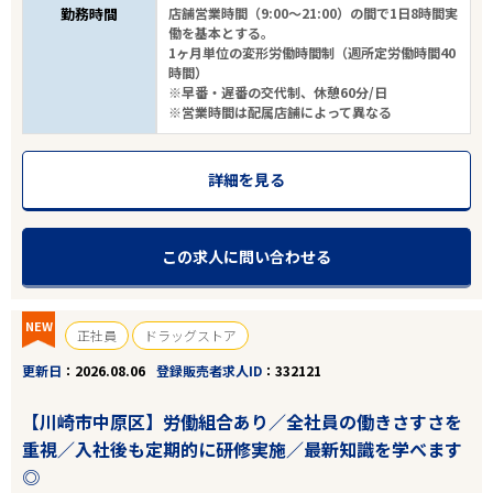
勤務時間
店舗営業時間（9:00～21:00）の間で1日8時間実
働を基本とする。
1ヶ月単位の変形労働時間制（週所定労働時間40
時間）
※早番・遅番の交代制、休憩60分/日
※営業時間は配属店舗によって異なる
詳細を見る
この求人に問い合わせる
NEW
正社員
ドラッグストア
更新日
2026.08.06
登録販売者求人ID
332121
【川崎市中原区】労働組合あり／全社員の働きさすさを
重視／入社後も定期的に研修実施／最新知識を学べます
◎