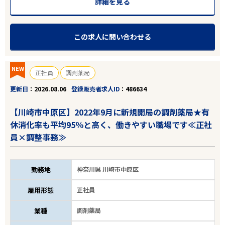
詳細を見る
この求人に問い合わせる
NEW
正社員
調剤薬局
更新日
2026.08.06
登録販売者求人ID
486634
【川崎市中原区】2022年9月に新規開局の調剤薬局★有
休消化率も平均95％と高く、働きやすい職場です≪正社
員×調整事務≫
勤務地
神奈川県 川崎市中原区
雇用形態
正社員
業種
調剤薬局