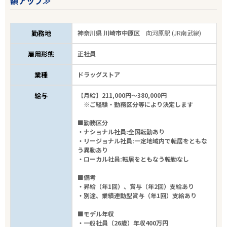
額アップ≫
勤務地
神奈川県 川崎市中原区
向河原駅 (JR南武線)
雇用形態
正社員
業種
ドラッグストア
給与
【月給】211,000円～380,000円
※ご経験・勤務区分等により決定します
■勤務区分
・ナショナル社員:全国転勤あり
・リージョナル社員:一定地域内で転居をともな
う異動あり
・ローカル社員:転居をともなう転勤なし
■備考
・昇給（年1回）、賞与（年2回）支給あり
・別途、業績連動型賞与（年1回）支給あり
■モデル年収
・一般社員（26歳）年収400万円