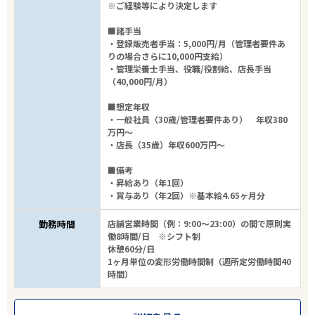
※ご経験等により決定します
■諸手当
・登録販売者手当：5,000円/月（管理者要件あ
りの場合さらに10,000円支給）
・管理栄養士手当、役職/役割給、店長手当
（40,000円/月）
■想定年収
・一般社員（30歳/管理者要件あり） 年収380
万円～
・店長（35歳）年収600万円～
■備考
・昇給あり（年1回）
・賞与あり（年2回）※基本給4.65ヶ月分
勤務時間
店舗営業時間（例：9:00～23:00）の間で原則実
働8時間/日 ※シフト制
休憩60分/日
1ヶ月単位の変形労働時間制（週所定労働時間40
時間）