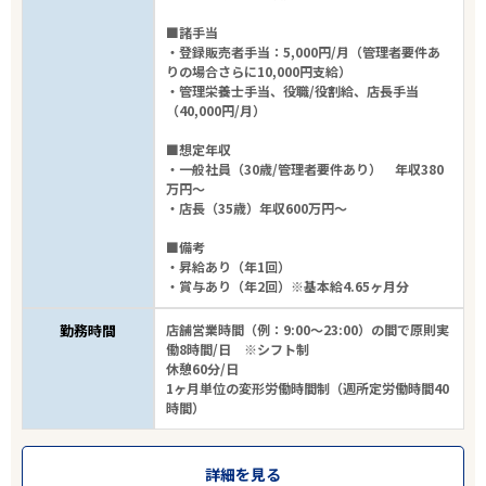
■諸手当
・登録販売者手当：5,000円/月（管理者要件あ
りの場合さらに10,000円支給）
・管理栄養士手当、役職/役割給、店長手当
（40,000円/月）
■想定年収
・一般社員（30歳/管理者要件あり） 年収380
万円～
・店長（35歳）年収600万円～
■備考
・昇給あり（年1回）
・賞与あり（年2回）※基本給4.65ヶ月分
勤務時間
店舗営業時間（例：9:00～23:00）の間で原則実
働8時間/日 ※シフト制
休憩60分/日
1ヶ月単位の変形労働時間制（週所定労働時間40
時間）
詳細を見る