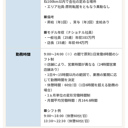
ね100km以内で会社の定める場所
・エリア社員:原則転居をともなう異動なし
■備考
・昇給（年1回）、賞与（年2回）支給あり
■モデル年収（ナショナル社員）
・一般社員（25歳）年収383万円
・店長（35歳）年収494万円
勤務時間
9:00～24:00（※）の間で原則1日実働8時間のシ
フト制
※店舗により、営業時間が異なる（24時間営業
店舗あり）
・1日4～15時間以内の範囲で、業務の繁閑に応
じて勤務時間を決定
・休憩時間：60分/日（1日6時間を超える勤務の
場合）
・1ヵ月単位の変形労働時間制
・月間平均労働時間：月164.6時間
■シフト例
9:00～18:00（休憩60分/日）
13:30～22:30（休憩60分/日）