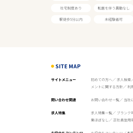
社宅制度あり
転居を伴う異動なし
業種
駅徒歩5分以内
未経験者可
雇用形態
残業ほぼなし
SITE MAP
フリーワード
サイトメニュー
初めての方へ
求人検索
メントに関する方針
利
問い合わせ関連
お問い合わせ一覧
当社
求人特集
求人特集一覧
ブランク
業ほぼなし
正社員登用
お役立ちコンテンツ
お役立ちコンテンツ
転