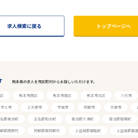
求人検索に戻る
トップページへ
す
熊本県の求人を市区町村からお探しいただけます。
区
熊本市西区
熊本市南区
熊本市北区
八代市
宇土市
上天草市
宇城市
阿蘇市
天草市
名郡長洲町
玉名郡和水町
菊池郡大津町
菊池郡菊陽町
蘇郡西原村
阿蘇郡南阿蘇村
上益城郡御船町
上益城郡嘉