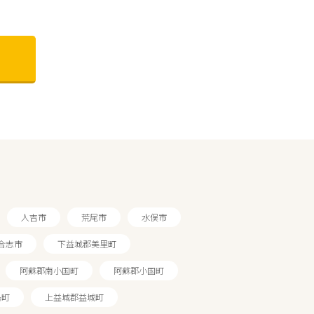
人吉市
荒尾市
水俣市
合志市
下益城郡美里町
阿蘇郡南小国町
阿蘇郡小国町
島町
上益城郡益城町