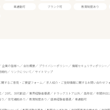
車通勤可
ブランク可
教育制度あり
企業の皆様へ
会社概要
プライバシーポリシー
情報セキュリティポリシー
用規約
リンクについて
サイトマップ
に関するご意見・ご要望フォーム
求人紹介・ご登録情報に関するお問い合わせフ
0
件
から検索する
可
20代、30代歓迎
業界経験者優遇
ドラッグストア以外
高年収
年間休日1
有り
住宅補助あり
教育制度あり
店長経験者優遇
車通勤可
職活動について
転職活動の基本
転職のこぼれ話
登録販売者の働き方
登録