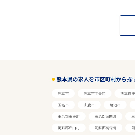
熊本県の求人を市区町村から探
熊本市
熊本市中央区
熊本市東
玉名市
山鹿市
菊池市
玉名郡玉東町
玉名郡南関町
玉
阿蘇郡産山村
阿蘇郡高森町
阿