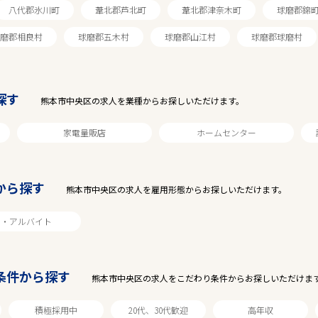
八代郡氷川町
葦北郡芦北町
葦北郡津奈木町
球磨郡錦
磨郡相良村
球磨郡五木村
球磨郡山江村
球磨郡球磨村
探す
熊本市中央区の求人を業種からお探しいただけます。
家電量販店
ホームセンター
から探す
駅から探す
熊本市中央区の求人を雇用形態からお探しいただけます。
ト・アルバイト
条件から探す
熊本市中央区の求人をこだわり条件からお探しいただけま
積極採用中
20代、30代歓迎
高年収