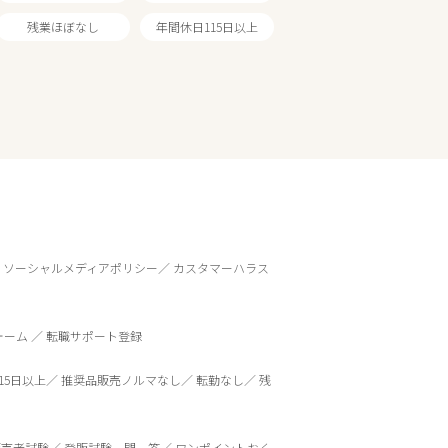
残業ほぼなし
年間休日115日以上
ソーシャルメディアポリシー
カスタマーハラス
ォーム
転職サポート登録
15日以上
推奨品販売ノルマなし
転勤なし
残
販売者試験
登販試験一問一答
ワンポイントおく