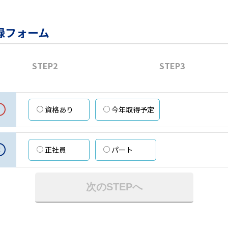
録フォーム
STEP2
STEP3
資格あり
今年取得予定
意
正社員
パート
次のSTEPへ