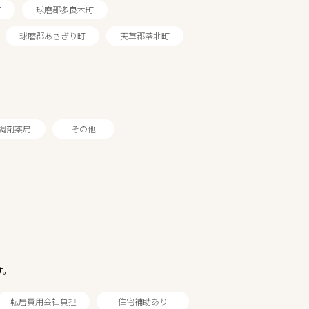
町
球磨郡多良木町
球磨郡あさぎり町
天草郡苓北町
調剤薬局
その他
す。
転居費用会社負担
住宅補助あり