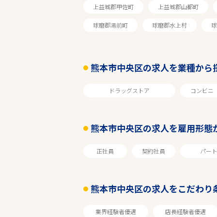
上益城郡甲佐町
上益城郡山都町
球磨郡湯前町
球磨郡水上村
球
熊本市中央区の求人を業種から
ドラッグストア
コンビニ
熊本市中央区の求人を雇用形態
エリアで探す
正社員
契約社員
パー
熊本
熊本市中央区の求人をこだわり
熊本市中央区
業界経験者優遇
店長経験者優遇