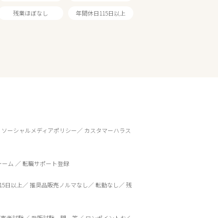
残業ほぼなし
年間休日115日以上
ソーシャルメディアポリシー
カスタマーハラス
ォーム
転職サポート登録
15日以上
推奨品販売ノルマなし
転勤なし
残
販売者試験
登販試験一問一答
ワンポイントおく