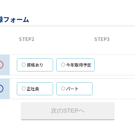
録フォーム
STEP2
STEP3
資格あり
今年取得予定
意
正社員
パート
次のSTEPへ