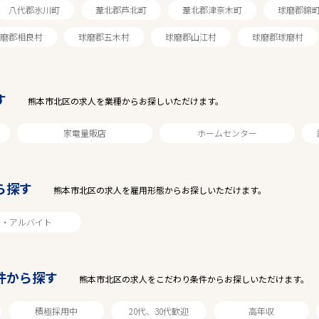
八代郡氷川町
葦北郡芦北町
葦北郡津奈木町
球磨郡錦
磨郡相良村
球磨郡五木村
球磨郡山江村
球磨郡球磨村
す
熊本市北区の求人を業種からお探しいただけます。
家電量販店
ホームセンター
ら探す
駅から探す
熊本市北区の求人を雇用形態からお探しいただけます。
ト・アルバイト
件から探す
熊本市北区の求人をこだわり条件からお探しいただけます。
積極採用中
20代、30代歓迎
高年収