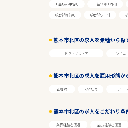
上益城郡甲佐町
上益城郡山都町
球磨郡湯前町
球磨郡水上村
球
熊本市北区の求人を業種から探
ドラッグストア
コンビニ
熊本市北区の求人を雇用形態か
エリアで探す
正社員
契約社員
パー
熊本
熊本市北区の求人をこだわり条
熊本市北区
業界経験者優遇
店長経験者優遇