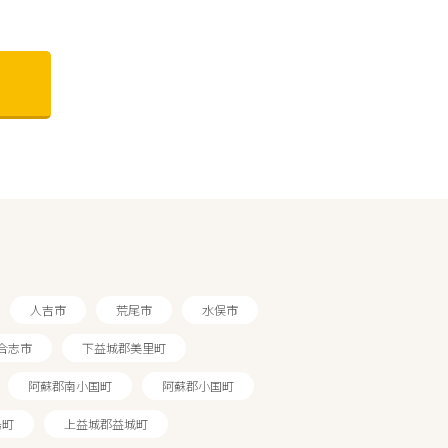
人吉市
荒尾市
水俣市
合志市
下益城郡美里町
阿蘇郡南小国町
阿蘇郡小国町
島町
上益城郡益城町