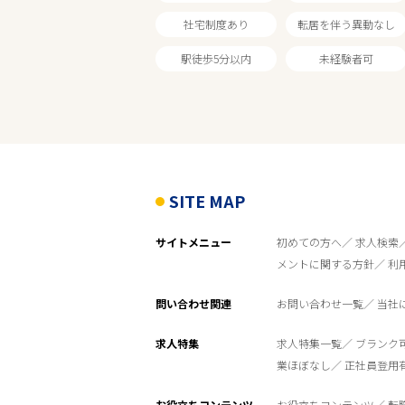
社宅制度あり
転居を伴う異動なし
家電量販店
駅徒歩5分以内
未経験者可
雇用形態
こだわり条件
SITE MAP
フリーワード
サイトメニュー
初めての方へ
求人検索
メントに関する方針
利
問い合わせ関連
お問い合わせ一覧
当社
求人特集
求人特集一覧
ブランク
業ほぼなし
正社員登用
お役立ちコンテンツ
お役立ちコンテンツ
転