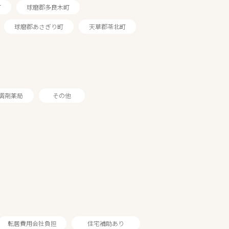
町
球磨郡多良木町
球磨郡あさぎり町
天草郡苓北町
調剤薬局
その他
転居費用会社負担
住宅補助あり