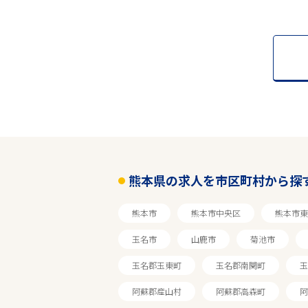
熊本県の求人を市区町村から探
熊本市
熊本市中央区
熊本市東
玉名市
山鹿市
菊池市
玉名郡玉東町
玉名郡南関町
玉
阿蘇郡産山村
阿蘇郡高森町
阿