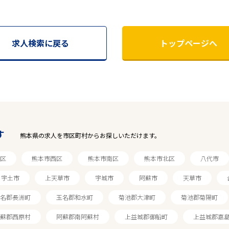
求人検索に戻る
トップページへ
す
熊本県の求人を市区町村からお探しいただけます。
区
熊本市西区
熊本市南区
熊本市北区
八代市
宇土市
上天草市
宇城市
阿蘇市
天草市
名郡長洲町
玉名郡和水町
菊池郡大津町
菊池郡菊陽町
蘇郡西原村
阿蘇郡南阿蘇村
上益城郡御船町
上益城郡嘉