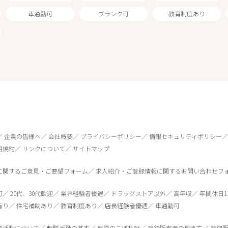
車通勤可
ブランク可
教育制度あり
企業の皆様へ
会社概要
プライバシーポリシー
情報セキュリティポリシー
用規約
リンクについて
サイトマップ
に関するご意見・ご要望フォーム
求人紹介・ご登録情報に関するお問い合わせフ
0
件
から検索する
可
20代、30代歓迎
業界経験者優遇
ドラッグストア以外
高年収
年間休日1
有り
住宅補助あり
教育制度あり
店長経験者優遇
車通勤可
職活動について
転職活動の基本
転職のこぼれ話
登録販売者の働き方
登録