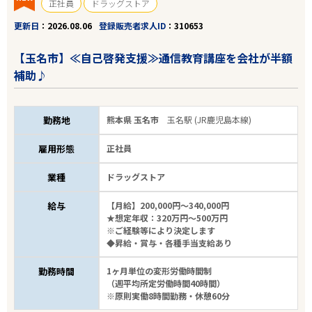
正社員
ドラッグストア
更新日
2026.08.06
登録販売者求人ID
310653
【玉名市】≪自己啓発支援≫通信教育講座を会社が半額
補助♪
勤務地
熊本県 玉名市
玉名駅 (JR鹿児島本線)
雇用形態
正社員
業種
ドラッグストア
給与
【月給】200,000円～340,000円
★想定年収：320万円～500万円
※ご経験等により決定します
◆昇給・賞与・各種手当支給あり
勤務時間
1ヶ月単位の変形労働時間制
（週平均所定労働時間40時間）
※原則実働8時間勤務・休憩60分