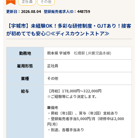
正社員
その他
更新日
2026.08.04
登録販売者求人ID
448759
【宇城市】未経験OK！多彩な研修制度・OJTあり！接客
が初めてでも安心◎≪ディスカウントストア≫
勤務地
熊本県 宇城市
松橋駅 (JR鹿児島本線)
雇用形態
正社員
業種
その他
給与
【月給】178,000円～322,000円
※ご経験等により決定します。
■備考
・昇給（年1回）、賞与（年2回）支給あり
・登録販売者手当5,000円/月（研修中は2,000
円/月）
・別途、各種手当あり