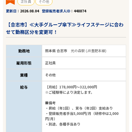
正社員
その他
更新日
2026.08.04
登録販売者求人ID
448874
【合志市】≪大手グループ傘下≫ライフステージに合わ
せて勤務区分を変更可！
勤務地
熊本県 合志市
光の森駅 (JR豊肥本線)
雇用形態
正社員
業種
その他
給与
【月給】178,000円～322,000円
※ご経験等により決定します。
■備考
・昇給（年1回）、賞与（年2回）支給あり
・登録販売者手当5,000円/月（研修中は2,000
円/月）
・別途、各種手当あり